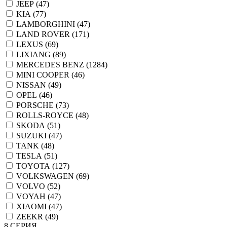
JEEP (
47
)
KIA (
77
)
LAMBORGHINI (
47
)
LAND ROVER (
171
)
LEXUS (
69
)
LIXIANG (
89
)
MERCEDES BENZ (
1284
)
MINI COOPER (
46
)
NISSAN (
49
)
OPEL (
46
)
PORSCHE (
73
)
ROLLS-ROYCE (
48
)
SKODA (
51
)
SUZUKI (
47
)
TANK (
48
)
TESLA (
51
)
TOYOTA (
127
)
VOLKSWAGEN (
69
)
VOLVO (
52
)
VOYAH (
47
)
XIAOMI (
47
)
ZEEKR (
49
)
8 СЕРИЯ