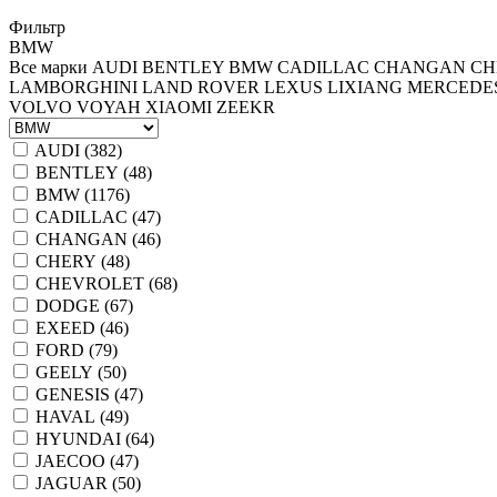
Фильтр
BMW
Все марки
AUDI
BENTLEY
BMW
CADILLAC
CHANGAN
CH
LAMBORGHINI
LAND ROVER
LEXUS
LIXIANG
MERCEDE
VOLVO
VOYAH
XIAOMI
ZEEKR
AUDI (
382
)
BENTLEY (
48
)
BMW (
1176
)
CADILLAC (
47
)
CHANGAN (
46
)
CHERY (
48
)
CHEVROLET (
68
)
DODGE (
67
)
EXEED (
46
)
FORD (
79
)
GEELY (
50
)
GENESIS (
47
)
HAVAL (
49
)
HYUNDAI (
64
)
JAECOO (
47
)
JAGUAR (
50
)