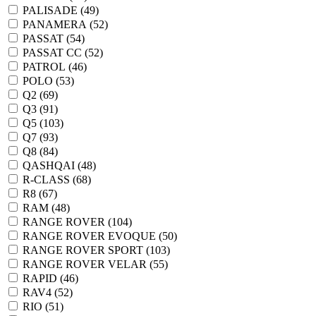
PALISADE (
49
)
PANAMERA (
52
)
PASSAT (
54
)
PASSAT CC (
52
)
PATROL (
46
)
POLO (
53
)
Q2 (
69
)
Q3 (
91
)
Q5 (
103
)
Q7 (
93
)
Q8 (
84
)
QASHQAI (
48
)
R-CLASS (
68
)
R8 (
67
)
RAM (
48
)
RANGE ROVER (
104
)
RANGE ROVER EVOQUE (
50
)
RANGE ROVER SPORT (
103
)
RANGE ROVER VELAR (
55
)
RAPID (
46
)
RAV4 (
52
)
RIO (
51
)