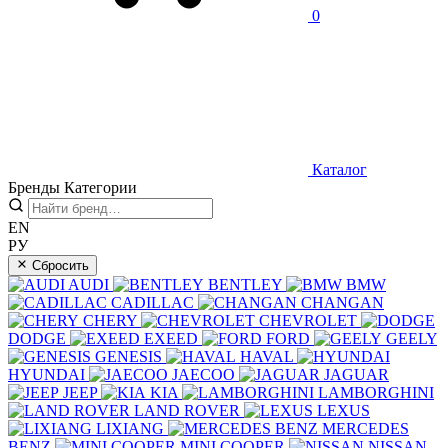
0
Каталог
Бренды
Категории
EN
РУ
Сбросить
AUDI
BENTLEY
BMW
CADILLAC
CHANGAN
CHERY
CHEVROLET
DODGE
EXEED
FORD
GEELY
GENESIS
HAVAL
HYUNDAI
JAECOO
JAGUAR
JEEP
KIA
LAMBORGHINI
LAND ROVER
LEXUS
LIXIANG
MERCEDES
BENZ
MINI COOPER
NISSAN