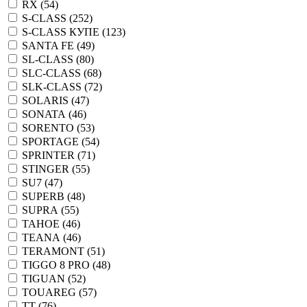
RX (
54
)
S-CLASS (
252
)
S-CLASS КУПЕ (
123
)
SANTA FE (
49
)
SL-CLASS (
80
)
SLC-CLASS (
68
)
SLK-CLASS (
72
)
SOLARIS (
47
)
SONATA (
46
)
SORENTO (
53
)
SPORTAGE (
54
)
SPRINTER (
71
)
STINGER (
55
)
SU7 (
47
)
SUPERB (
48
)
SUPRA (
55
)
TAHOE (
46
)
TEANA (
46
)
TERAMONT (
51
)
TIGGO 8 PRO (
48
)
TIGUAN (
52
)
TOUAREG (
57
)
TT (
76
)