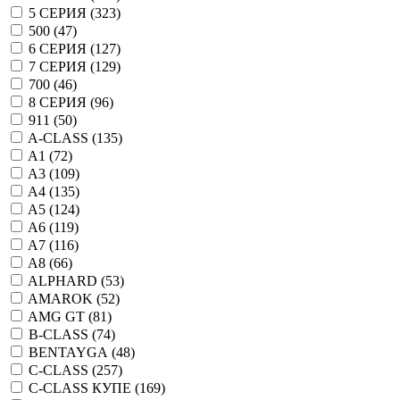
5 СЕРИЯ (
323
)
500 (
47
)
6 СЕРИЯ (
127
)
7 СЕРИЯ (
129
)
700 (
46
)
8 СЕРИЯ (
96
)
911 (
50
)
A-CLASS (
135
)
A1 (
72
)
A3 (
109
)
A4 (
135
)
A5 (
124
)
A6 (
119
)
A7 (
116
)
A8 (
66
)
ALPHARD (
53
)
AMAROK (
52
)
AMG GT (
81
)
B-CLASS (
74
)
BENTAYGA (
48
)
C-CLASS (
257
)
C-CLASS КУПЕ (
169
)