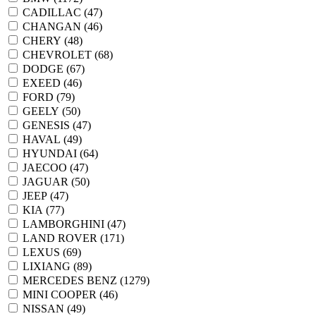
CADILLAC (
47
)
CHANGAN (
46
)
CHERY (
48
)
CHEVROLET (
68
)
DODGE (
67
)
EXEED (
46
)
FORD (
79
)
GEELY (
50
)
GENESIS (
47
)
HAVAL (
49
)
HYUNDAI (
64
)
JAECOO (
47
)
JAGUAR (
50
)
JEEP (
47
)
KIA (
77
)
LAMBORGHINI (
47
)
LAND ROVER (
171
)
LEXUS (
69
)
LIXIANG (
89
)
MERCEDES BENZ (
1279
)
MINI COOPER (
46
)
NISSAN (
49
)