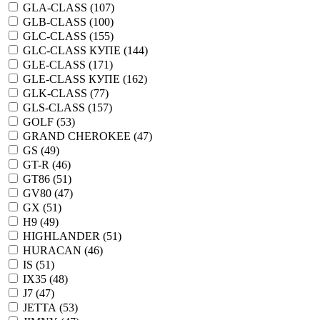
GLA-CLASS (
107
)
GLB-CLASS (
100
)
GLC-CLASS (
155
)
GLC-CLASS КУПЕ (
144
)
GLE-CLASS (
171
)
GLE-CLASS КУПЕ (
162
)
GLK-CLASS (
77
)
GLS-CLASS (
157
)
GOLF (
53
)
GRAND CHEROKEE (
47
)
GS (
49
)
GT-R (
46
)
GT86 (
51
)
GV80 (
47
)
GX (
51
)
H9 (
49
)
HIGHLANDER (
51
)
HURACAN (
46
)
IS (
51
)
IX35 (
48
)
J7 (
47
)
JETTA (
53
)