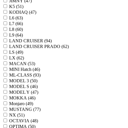
JIMNY (
47
)
K5 (
51
)
KODIAQ (
47
)
L6 (
63
)
L7 (
66
)
L8 (
60
)
L9 (
64
)
LAND CRUISER (
94
)
LAND CRUISER PRADO (
62
)
LS (
49
)
LX (
62
)
MACAN (
53
)
MINI Hatch (
46
)
ML-CLASS (
93
)
MODEL 3 (
50
)
MODEL S (
46
)
MODEL Y (
47
)
MOKKA (
46
)
Monjaro (
49
)
MUSTANG (
77
)
NX (
51
)
OCTAVIA (
48
)
OPTIMA (
50
)