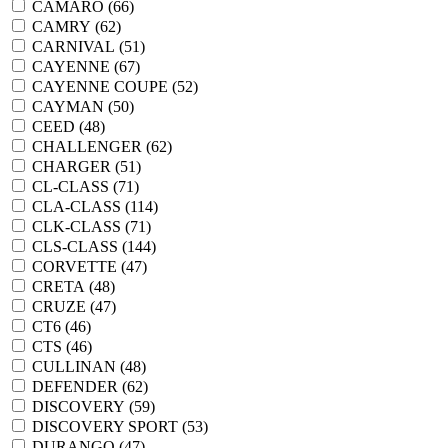
CAMARO (
66
)
CAMRY (
62
)
CARNIVAL (
51
)
CAYENNE (
67
)
CAYENNE COUPE (
52
)
CAYMAN (
50
)
CEED (
48
)
CHALLENGER (
62
)
CHARGER (
51
)
CL-CLASS (
71
)
CLA-CLASS (
114
)
CLK-CLASS (
71
)
CLS-CLASS (
144
)
CORVETTE (
47
)
CRETA (
48
)
CRUZE (
47
)
CT6 (
46
)
CTS (
46
)
CULLINAN (
48
)
DEFENDER (
62
)
DISCOVERY (
59
)
DISCOVERY SPORT (
53
)
DURANGO (
47
)