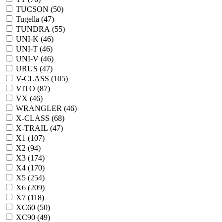
TUCSON (
50
)
Tugella (
47
)
TUNDRA (
55
)
UNI-K (
46
)
UNI-T (
46
)
UNI-V (
46
)
URUS (
47
)
V-CLASS (
105
)
VITO (
87
)
VX (
46
)
WRANGLER (
46
)
X-CLASS (
68
)
X-TRAIL (
47
)
X1 (
107
)
X2 (
94
)
X3 (
174
)
X4 (
170
)
X5 (
254
)
X6 (
209
)
X7 (
118
)
XC60 (
50
)
XC90 (
49
)