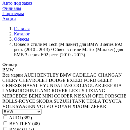
Авто под заказ
Филиалы
Партнерам
Акции
Главная
Каталог
Обвесы
Обвес в стиле M-Tech (М-пакет) для BMW 3 series E92
рест. (2010 - 2013) / Обвес в стиле М-Тех (М-пакет) для
БМВ 3 серия Е92 рест. (2010 - 2013)
Фильтр
BMW
Все марки
AUDI
BENTLEY
BMW
CADILLAC
CHANGAN
CHERY
CHEVROLET
DODGE
EXEED
FORD
GEELY
GENESIS
HAVAL
HYUNDAI
JAECOO
JAGUAR
JEEP
KIA
LAMBORGHINI
LAND ROVER
LEXUS
LIXIANG
MERCEDES BENZ
MINI COOPER
NISSAN
OPEL
PORSCHE
ROLLS-ROYCE
SKODA
SUZUKI
TANK
TESLA
TOYOTA
VOLKSWAGEN
VOLVO
VOYAH
XIAOMI
ZEEKR
AUDI (
382
)
BENTLEY (
48
)
BMW (
1172
)