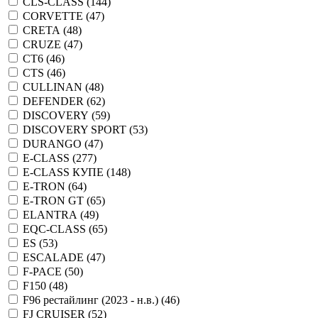
CLS-CLASS (
144
)
CORVETTE (
47
)
CRETA (
48
)
CRUZE (
47
)
CT6 (
46
)
CTS (
46
)
CULLINAN (
48
)
DEFENDER (
62
)
DISCOVERY (
59
)
DISCOVERY SPORT (
53
)
DURANGO (
47
)
E-CLASS (
277
)
E-CLASS КУПЕ (
148
)
E-TRON (
64
)
E-TRON GT (
65
)
ELANTRA (
49
)
EQC-CLASS (
65
)
ES (
53
)
ESCALADE (
47
)
F-PACE (
50
)
F150 (
48
)
F96 рестайлинг (2023 - н.в.) (
46
)
FJ CRUISER (
52
)