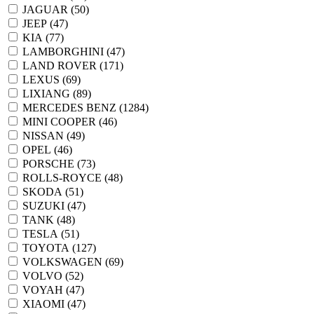
JAGUAR (
50
)
JEEP (
47
)
KIA (
77
)
LAMBORGHINI (
47
)
LAND ROVER (
171
)
LEXUS (
69
)
LIXIANG (
89
)
MERCEDES BENZ (
1284
)
MINI COOPER (
46
)
NISSAN (
49
)
OPEL (
46
)
PORSCHE (
73
)
ROLLS-ROYCE (
48
)
SKODA (
51
)
SUZUKI (
47
)
TANK (
48
)
TESLA (
51
)
TOYOTA (
127
)
VOLKSWAGEN (
69
)
VOLVO (
52
)
VOYAH (
47
)
XIAOMI (
47
)