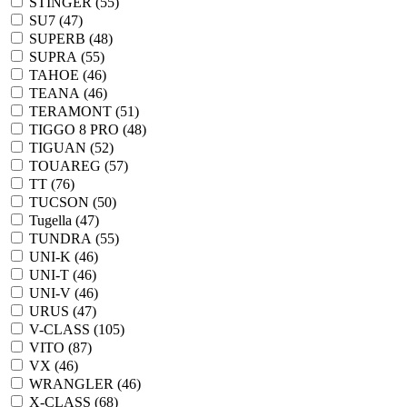
STINGER (
55
)
SU7 (
47
)
SUPERB (
48
)
SUPRA (
55
)
TAHOE (
46
)
TEANA (
46
)
TERAMONT (
51
)
TIGGO 8 PRO (
48
)
TIGUAN (
52
)
TOUAREG (
57
)
TT (
76
)
TUCSON (
50
)
Tugella (
47
)
TUNDRA (
55
)
UNI-K (
46
)
UNI-T (
46
)
UNI-V (
46
)
URUS (
47
)
V-CLASS (
105
)
VITO (
87
)
VX (
46
)
WRANGLER (
46
)
X-CLASS (
68
)