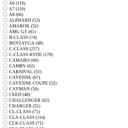
A6 (
119
)
A7 (
116
)
A8 (
66
)
ALPHARD (
53
)
AMAROK (
52
)
AMG GT (
81
)
B-CLASS (
74
)
BENTAYGA (
48
)
C-CLASS (
257
)
C-CLASS КУПЕ (
170
)
CAMARO (
66
)
CAMRY (
62
)
CARNIVAL (
51
)
CAYENNE (
67
)
CAYENNE COUPE (
52
)
CAYMAN (
50
)
CEED (
48
)
CHALLENGER (
62
)
CHARGER (
51
)
CL-CLASS (
71
)
CLA-CLASS (
114
)
CLK-CLASS (
71
)