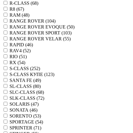
R-CLASS (
68
)
R8 (
67
)
RAM (
48
)
RANGE ROVER (
104
)
RANGE ROVER EVOQUE (
50
)
RANGE ROVER SPORT (
103
)
RANGE ROVER VELAR (
55
)
RAPID (
46
)
RAV4 (
52
)
RIO (
51
)
RX (
54
)
S-CLASS (
252
)
S-CLASS КУПЕ (
123
)
SANTA FE (
49
)
SL-CLASS (
80
)
SLC-CLASS (
68
)
SLK-CLASS (
72
)
SOLARIS (
47
)
SONATA (
46
)
SORENTO (
53
)
SPORTAGE (
54
)
SPRINTER (
71
)