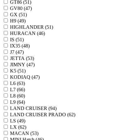
GT86 (
51
)
GV80 (
47
)
GX (
51
)
H9 (
49
)
HIGHLANDER (
51
)
HURACAN (
46
)
IS (
51
)
IX35 (
48
)
J7 (
47
)
JETTA (
53
)
JIMNY (
47
)
K5 (
51
)
KODIAQ (
47
)
L6 (
63
)
L7 (
66
)
L8 (
60
)
L9 (
64
)
LAND CRUISER (
94
)
LAND CRUISER PRADO (
62
)
LS (
49
)
LX (
62
)
MACAN (
53
)
MINI Hatch (
46
)