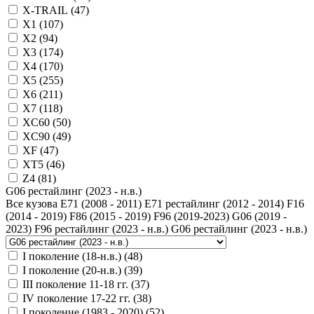
X-TRAIL (
47
)
X1 (
107
)
X2 (
94
)
X3 (
174
)
X4 (
170
)
X5 (
255
)
X6 (
211
)
X7 (
118
)
XC60 (
50
)
XC90 (
49
)
XF (
47
)
XT5 (
46
)
Z4 (
81
)
G06 рестайлинг (2023 - н.в.)
Все кузова
E71 (2008 - 2011)
E71 рестайлинг (2012 - 2014)
F16
(2014 - 2019)
F86 (2015 - 2019)
F96 (2019-2023)
G06 (2019 -
2023)
F96 рестайлинг (2023 - н.в.)
G06 рестайлинг (2023 - н.в.)
I поколение (18-н.в.) (
48
)
I поколение (20-н.в.) (
39
)
III поколение 11-18 гг. (
37
)
IV поколение 17-22 гг. (
38
)
I поколение (1983 - 2020) (
52
)