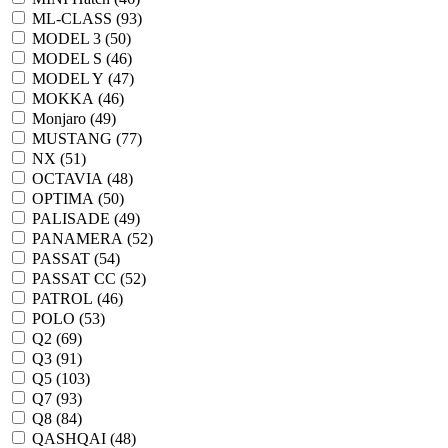
ML-CLASS (
93
)
MODEL 3 (
50
)
MODEL S (
46
)
MODEL Y (
47
)
MOKKA (
46
)
Monjaro (
49
)
MUSTANG (
77
)
NX (
51
)
OCTAVIA (
48
)
OPTIMA (
50
)
PALISADE (
49
)
PANAMERA (
52
)
PASSAT (
54
)
PASSAT CC (
52
)
PATROL (
46
)
POLO (
53
)
Q2 (
69
)
Q3 (
91
)
Q5 (
103
)
Q7 (
93
)
Q8 (
84
)
QASHQAI (
48
)