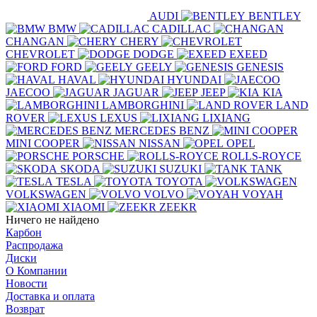
AUDI
BENTLEY
BMW
CADILLAC
CHANGAN
CHERY
CHEVROLET
DODGE
EXEED
FORD
GEELY
GENESIS
HAVAL
HYUNDAI
JAECOO
JAGUAR
JEEP
KIA
LAMBORGHINI
LAND
ROVER
LEXUS
LIXIANG
MERCEDES BENZ
MINI COOPER
NISSAN
OPEL
PORSCHE
ROLLS-ROYCE
SKODA
SUZUKI
TANK
TESLA
TOYOTA
VOLKSWAGEN
VOLVO
VOYAH
XIAOMI
ZEEKR
Ничего не найдено
Карбон
Распродажа
Диски
О Компании
Новости
Доставка и оплата
Возврат