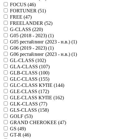
FOCUS (
46
)
FORTUNER (
51
)
FREE (
47
)
FREELANDER (
52
)
G-CLASS (
220
)
G05 (2018 - 2023) (
1
)
G05 рестайлинг (2023 - н.в.) (
1
)
G06 (2019 - 2023) (
1
)
G06 рестайлинг (2023 - н.в.) (
1
)
GL-CLASS (
102
)
GLA-CLASS (
107
)
GLB-CLASS (
100
)
GLC-CLASS (
155
)
GLC-CLASS КУПЕ (
144
)
GLE-CLASS (
172
)
GLE-CLASS КУПЕ (
162
)
GLK-CLASS (
77
)
GLS-CLASS (
158
)
GOLF (
53
)
GRAND CHEROKEE (
47
)
GS (
49
)
GT-R (
46
)