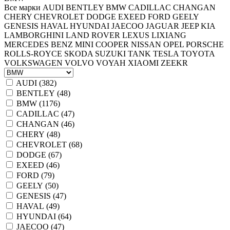
Все марки
AUDI
BENTLEY
BMW
CADILLAC
CHANGAN
CHERY
CHEVROLET
DODGE
EXEED
FORD
GEELY
GENESIS
HAVAL
HYUNDAI
JAECOO
JAGUAR
JEEP
KIA
LAMBORGHINI
LAND ROVER
LEXUS
LIXIANG
MERCEDES BENZ
MINI COOPER
NISSAN
OPEL
PORSCHE
ROLLS-ROYCE
SKODA
SUZUKI
TANK
TESLA
TOYOTA
VOLKSWAGEN
VOLVO
VOYAH
XIAOMI
ZEEKR
AUDI (
382
)
BENTLEY (
48
)
BMW (
1176
)
CADILLAC (
47
)
CHANGAN (
46
)
CHERY (
48
)
CHEVROLET (
68
)
DODGE (
67
)
EXEED (
46
)
FORD (
79
)
GEELY (
50
)
GENESIS (
47
)
HAVAL (
49
)
HYUNDAI (
64
)
JAECOO (
47
)