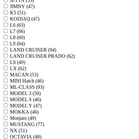
JETTA (
53
)
JIMNY (
47
)
K5 (
51
)
KODIAQ (
47
)
L6 (
63
)
L7 (
66
)
L8 (
60
)
L9 (
64
)
LAND CRUISER (
94
)
LAND CRUISER PRADO (
62
)
LS (
49
)
LX (
62
)
MACAN (
53
)
MINI Hatch (
46
)
ML-CLASS (
93
)
MODEL 3 (
50
)
MODEL S (
46
)
MODEL Y (
47
)
MOKKA (
46
)
Monjaro (
49
)
MUSTANG (
77
)
NX (
51
)
OCTAVIA (
48
)