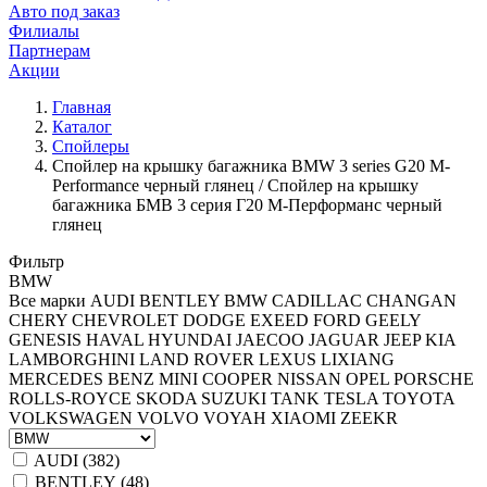
Авто под заказ
Филиалы
Партнерам
Акции
Главная
Каталог
Спойлеры
Спойлер на крышку багажника BMW 3 series G20 M-
Performance черный глянец / Спойлер на крышку
багажника БМВ 3 серия Г20 М-Перформанс черный
глянец
Фильтр
BMW
Все марки
AUDI
BENTLEY
BMW
CADILLAC
CHANGAN
CHERY
CHEVROLET
DODGE
EXEED
FORD
GEELY
GENESIS
HAVAL
HYUNDAI
JAECOO
JAGUAR
JEEP
KIA
LAMBORGHINI
LAND ROVER
LEXUS
LIXIANG
MERCEDES BENZ
MINI COOPER
NISSAN
OPEL
PORSCHE
ROLLS-ROYCE
SKODA
SUZUKI
TANK
TESLA
TOYOTA
VOLKSWAGEN
VOLVO
VOYAH
XIAOMI
ZEEKR
AUDI (
382
)
BENTLEY (
48
)