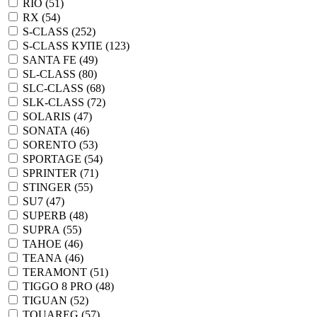
RIO (
51
)
RX (
54
)
S-CLASS (
252
)
S-CLASS КУПЕ (
123
)
SANTA FE (
49
)
SL-CLASS (
80
)
SLC-CLASS (
68
)
SLK-CLASS (
72
)
SOLARIS (
47
)
SONATA (
46
)
SORENTO (
53
)
SPORTAGE (
54
)
SPRINTER (
71
)
STINGER (
55
)
SU7 (
47
)
SUPERB (
48
)
SUPRA (
55
)
TAHOE (
46
)
TEANA (
46
)
TERAMONT (
51
)
TIGGO 8 PRO (
48
)
TIGUAN (
52
)
TOUAREG (
57
)