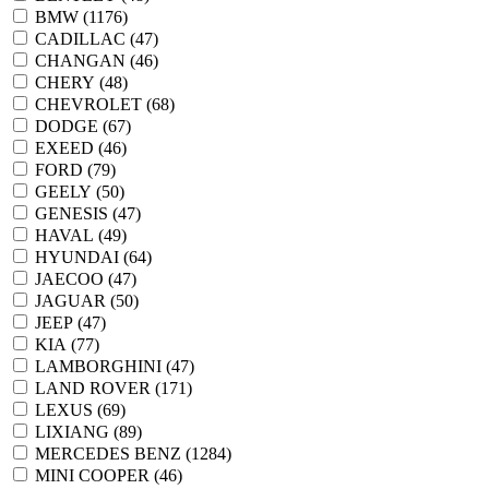
BMW (
1176
)
CADILLAC (
47
)
CHANGAN (
46
)
CHERY (
48
)
CHEVROLET (
68
)
DODGE (
67
)
EXEED (
46
)
FORD (
79
)
GEELY (
50
)
GENESIS (
47
)
HAVAL (
49
)
HYUNDAI (
64
)
JAECOO (
47
)
JAGUAR (
50
)
JEEP (
47
)
KIA (
77
)
LAMBORGHINI (
47
)
LAND ROVER (
171
)
LEXUS (
69
)
LIXIANG (
89
)
MERCEDES BENZ (
1284
)
MINI COOPER (
46
)