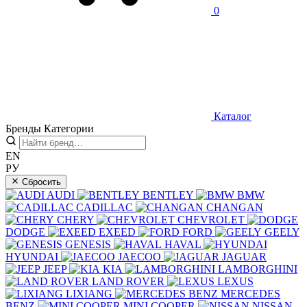
0
Каталог
Бренды
Категории
EN
РУ
Сбросить
AUDI
BENTLEY
BMW
CADILLAC
CHANGAN
CHERY
CHEVROLET
DODGE
EXEED
FORD
GEELY
GENESIS
HAVAL
HYUNDAI
JAECOO
JAGUAR
JEEP
KIA
LAMBORGHINI
LAND ROVER
LEXUS
LIXIANG
MERCEDES
BENZ
MINI COOPER
NISSAN