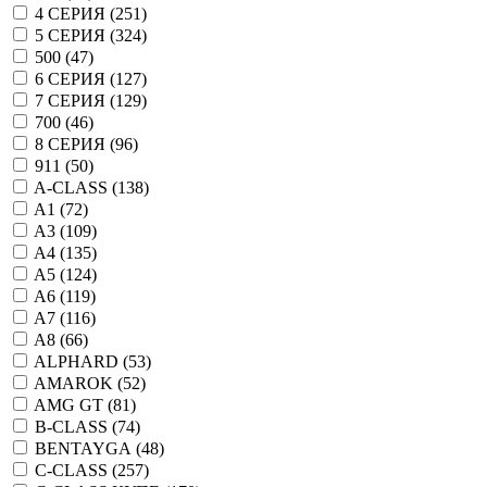
4 СЕРИЯ (
251
)
5 СЕРИЯ (
324
)
500 (
47
)
6 СЕРИЯ (
127
)
7 СЕРИЯ (
129
)
700 (
46
)
8 СЕРИЯ (
96
)
911 (
50
)
A-CLASS (
138
)
A1 (
72
)
A3 (
109
)
A4 (
135
)
A5 (
124
)
A6 (
119
)
A7 (
116
)
A8 (
66
)
ALPHARD (
53
)
AMAROK (
52
)
AMG GT (
81
)
B-CLASS (
74
)
BENTAYGA (
48
)
C-CLASS (
257
)