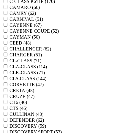
C-CLASS КУПЕ (
170
)
CAMARO (
66
)
CAMRY (
62
)
CARNIVAL (
51
)
CAYENNE (
67
)
CAYENNE COUPE (
52
)
CAYMAN (
50
)
CEED (
48
)
CHALLENGER (
62
)
CHARGER (
51
)
CL-CLASS (
71
)
CLA-CLASS (
114
)
CLK-CLASS (
71
)
CLS-CLASS (
144
)
CORVETTE (
47
)
CRETA (
48
)
CRUZE (
47
)
CT6 (
46
)
CTS (
46
)
CULLINAN (
48
)
DEFENDER (
62
)
DISCOVERY (
59
)
DISCOVERY SPORT (
53
)