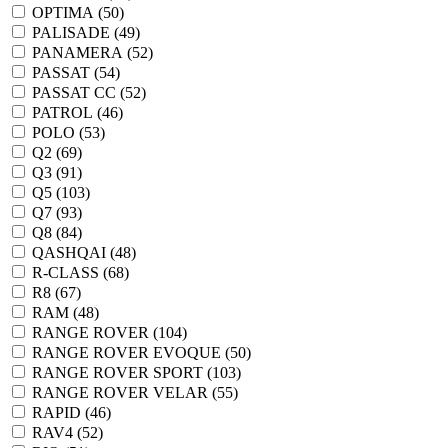
OPTIMA (
50
)
PALISADE (
49
)
PANAMERA (
52
)
PASSAT (
54
)
PASSAT CC (
52
)
PATROL (
46
)
POLO (
53
)
Q2 (
69
)
Q3 (
91
)
Q5 (
103
)
Q7 (
93
)
Q8 (
84
)
QASHQAI (
48
)
R-CLASS (
68
)
R8 (
67
)
RAM (
48
)
RANGE ROVER (
104
)
RANGE ROVER EVOQUE (
50
)
RANGE ROVER SPORT (
103
)
RANGE ROVER VELAR (
55
)
RAPID (
46
)
RAV4 (
52
)