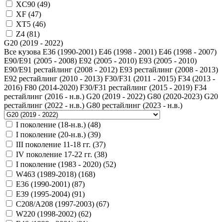
XC90 (
49
)
XF (
47
)
XT5 (
46
)
Z4 (
81
)
G20 (2019 - 2022)
Все кузова
E36 (1990-2001)
Е46 (1998 - 2001)
Е46 (1998 - 2007)
E90/E91 (2005 - 2008)
Е92 (2005 - 2010)
Е93 (2005 - 2010)
E90/E91 рестайлинг (2008 - 2012)
Е93 рестайлинг (2008 - 2013)
Е92 рестайлинг (2010 - 2013)
F30/F31 (2011 - 2015)
F34 (2013 -
2016)
F80 (2014-2020)
F30/F31 рестайлинг (2015 - 2019)
F34
рестайлинг (2016 - н.в.)
G20 (2019 - 2022)
G80 (2020-2023)
G20
рестайлинг (2022 - н.в.)
G80 рестайлинг (2023 - н.в.)
I поколение (18-н.в.) (
48
)
I поколение (20-н.в.) (
39
)
III поколение 11-18 гг. (
37
)
IV поколение 17-22 гг. (
38
)
I поколение (1983 - 2020) (
52
)
W463 (1989-2018) (
168
)
E36 (1990-2001) (
87
)
E39 (1995-2004) (
91
)
C208/A208 (1997-2003) (
67
)
W220 (1998-2002) (
62
)