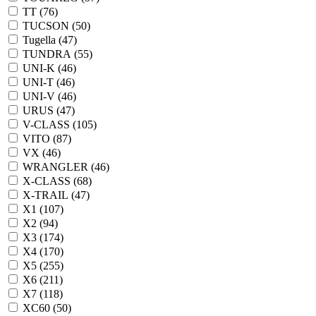
TT (
76
)
TUCSON (
50
)
Tugella (
47
)
TUNDRA (
55
)
UNI-K (
46
)
UNI-T (
46
)
UNI-V (
46
)
URUS (
47
)
V-CLASS (
105
)
VITO (
87
)
VX (
46
)
WRANGLER (
46
)
X-CLASS (
68
)
X-TRAIL (
47
)
X1 (
107
)
X2 (
94
)
X3 (
174
)
X4 (
170
)
X5 (
255
)
X6 (
211
)
X7 (
118
)
XC60 (
50
)