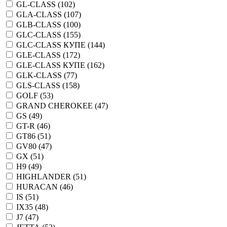
GL-CLASS (
102
)
GLA-CLASS (
107
)
GLB-CLASS (
100
)
GLC-CLASS (
155
)
GLC-CLASS КУПЕ (
144
)
GLE-CLASS (
172
)
GLE-CLASS КУПЕ (
162
)
GLK-CLASS (
77
)
GLS-CLASS (
158
)
GOLF (
53
)
GRAND CHEROKEE (
47
)
GS (
49
)
GT-R (
46
)
GT86 (
51
)
GV80 (
47
)
GX (
51
)
H9 (
49
)
HIGHLANDER (
51
)
HURACAN (
46
)
IS (
51
)
IX35 (
48
)
J7 (
47
)