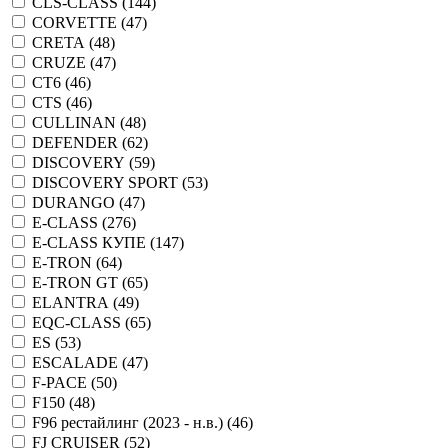
CLS-CLASS (
144
)
CORVETTE (
47
)
CRETA (
48
)
CRUZE (
47
)
CT6 (
46
)
CTS (
46
)
CULLINAN (
48
)
DEFENDER (
62
)
DISCOVERY (
59
)
DISCOVERY SPORT (
53
)
DURANGO (
47
)
E-CLASS (
276
)
E-CLASS КУПЕ (
147
)
E-TRON (
64
)
E-TRON GT (
65
)
ELANTRA (
49
)
EQC-CLASS (
65
)
ES (
53
)
ESCALADE (
47
)
F-PACE (
50
)
F150 (
48
)
F96 рестайлинг (2023 - н.в.) (
46
)
FJ CRUISER (
52
)