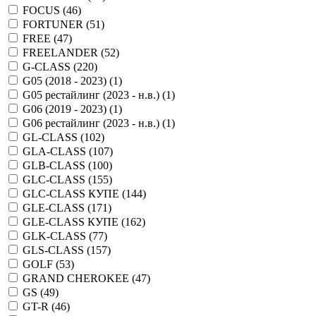
FOCUS (
46
)
FORTUNER (
51
)
FREE (
47
)
FREELANDER (
52
)
G-CLASS (
220
)
G05 (2018 - 2023) (
1
)
G05 рестайлинг (2023 - н.в.) (
1
)
G06 (2019 - 2023) (
1
)
G06 рестайлинг (2023 - н.в.) (
1
)
GL-CLASS (
102
)
GLA-CLASS (
107
)
GLB-CLASS (
100
)
GLC-CLASS (
155
)
GLC-CLASS КУПЕ (
144
)
GLE-CLASS (
171
)
GLE-CLASS КУПЕ (
162
)
GLK-CLASS (
77
)
GLS-CLASS (
157
)
GOLF (
53
)
GRAND CHEROKEE (
47
)
GS (
49
)
GT-R (
46
)