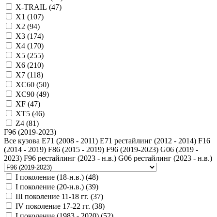
X-TRAIL (
47
)
X1 (
107
)
X2 (
94
)
X3 (
174
)
X4 (
170
)
X5 (
255
)
X6 (
210
)
X7 (
118
)
XC60 (
50
)
XC90 (
49
)
XF (
47
)
XT5 (
46
)
Z4 (
81
)
F96 (2019-2023)
Все кузова
E71 (2008 - 2011)
E71 рестайлинг (2012 - 2014)
F16
(2014 - 2019)
F86 (2015 - 2019)
F96 (2019-2023)
G06 (2019 -
2023)
F96 рестайлинг (2023 - н.в.)
G06 рестайлинг (2023 - н.в.)
I поколение (18-н.в.) (
48
)
I поколение (20-н.в.) (
39
)
III поколение 11-18 гг. (
37
)
IV поколение 17-22 гг. (
38
)
I поколение (1983 - 2020) (
52
)