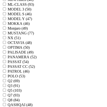
ML-CLASS (
93
)
MODEL 3 (
50
)
MODEL S (
46
)
MODEL Y (
47
)
MOKKA (
46
)
Monjaro (
49
)
MUSTANG (
77
)
NX (
51
)
OCTAVIA (
48
)
OPTIMA (
50
)
PALISADE (
49
)
PANAMERA (
52
)
PASSAT (
54
)
PASSAT CC (
52
)
PATROL (
46
)
POLO (
53
)
Q2 (
69
)
Q3 (
91
)
Q5 (
103
)
Q7 (
93
)
Q8 (
84
)
QASHQAI (
48
)