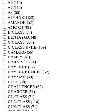
A6 (
119
)
A7 (
116
)
A8 (
66
)
ALPHARD (
53
)
AMAROK (
52
)
AMG GT (
81
)
B-CLASS (
74
)
BENTAYGA (
48
)
C-CLASS (
257
)
C-CLASS КУПЕ (
169
)
CAMARO (
66
)
CAMRY (
62
)
CARNIVAL (
51
)
CAYENNE (
67
)
CAYENNE COUPE (
52
)
CAYMAN (
50
)
CEED (
48
)
CHALLENGER (
62
)
CHARGER (
51
)
CL-CLASS (
71
)
CLA-CLASS (
114
)
CLK-CLASS (
71
)