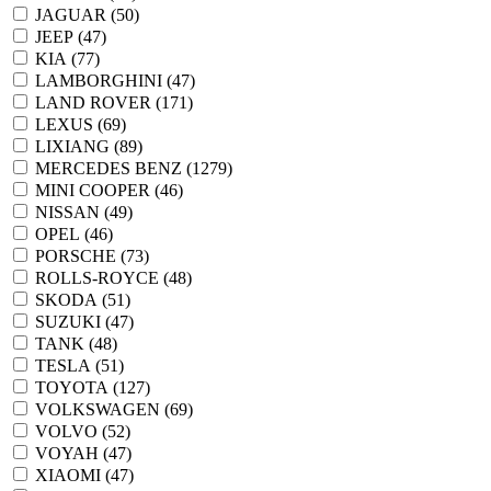
JAGUAR (
50
)
JEEP (
47
)
KIA (
77
)
LAMBORGHINI (
47
)
LAND ROVER (
171
)
LEXUS (
69
)
LIXIANG (
89
)
MERCEDES BENZ (
1279
)
MINI COOPER (
46
)
NISSAN (
49
)
OPEL (
46
)
PORSCHE (
73
)
ROLLS-ROYCE (
48
)
SKODA (
51
)
SUZUKI (
47
)
TANK (
48
)
TESLA (
51
)
TOYOTA (
127
)
VOLKSWAGEN (
69
)
VOLVO (
52
)
VOYAH (
47
)
XIAOMI (
47
)