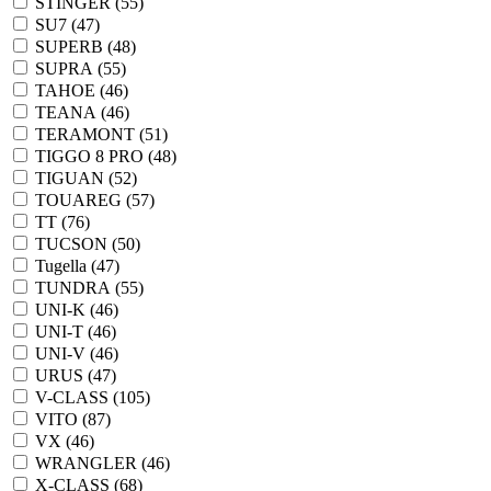
STINGER (
55
)
SU7 (
47
)
SUPERB (
48
)
SUPRA (
55
)
TAHOE (
46
)
TEANA (
46
)
TERAMONT (
51
)
TIGGO 8 PRO (
48
)
TIGUAN (
52
)
TOUAREG (
57
)
TT (
76
)
TUCSON (
50
)
Tugella (
47
)
TUNDRA (
55
)
UNI-K (
46
)
UNI-T (
46
)
UNI-V (
46
)
URUS (
47
)
V-CLASS (
105
)
VITO (
87
)
VX (
46
)
WRANGLER (
46
)
X-CLASS (
68
)