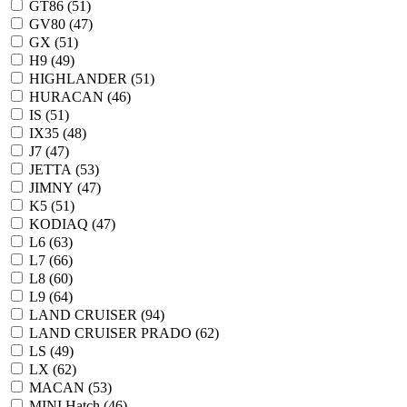
GT86 (
51
)
GV80 (
47
)
GX (
51
)
H9 (
49
)
HIGHLANDER (
51
)
HURACAN (
46
)
IS (
51
)
IX35 (
48
)
J7 (
47
)
JETTA (
53
)
JIMNY (
47
)
K5 (
51
)
KODIAQ (
47
)
L6 (
63
)
L7 (
66
)
L8 (
60
)
L9 (
64
)
LAND CRUISER (
94
)
LAND CRUISER PRADO (
62
)
LS (
49
)
LX (
62
)
MACAN (
53
)
MINI Hatch (
46
)