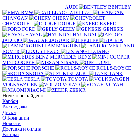
AUDI
BENTLEY
BMW
CADILLAC
CHANGAN
CHERY
CHEVROLET
DODGE
EXEED
FORD
GEELY
GENESIS
HAVAL
HYUNDAI
JAECOO
JAGUAR
JEEP
KIA
LAMBORGHINI
LAND
ROVER
LEXUS
LIXIANG
MERCEDES BENZ
MINI COOPER
NISSAN
OPEL
PORSCHE
ROLLS-ROYCE
SKODA
SUZUKI
TANK
TESLA
TOYOTA
VOLKSWAGEN
VOLVO
VOYAH
XIAOMI
ZEEKR
Ничего не найдено
Карбон
Распродажа
Диски
О Компании
Новости
Доставка и оплата
Возврат