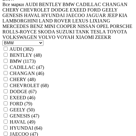
Все марки
AUDI
BENTLEY
BMW
CADILLAC
CHANGAN
CHERY
CHEVROLET
DODGE
EXEED
FORD
GEELY
GENESIS
HAVAL
HYUNDAI
JAECOO
JAGUAR
JEEP
KIA
LAMBORGHINI
LAND ROVER
LEXUS
LIXIANG
MERCEDES BENZ
MINI COOPER
NISSAN
OPEL
PORSCHE
ROLLS-ROYCE
SKODA
SUZUKI
TANK
TESLA
TOYOTA
VOLKSWAGEN
VOLVO
VOYAH
XIAOMI
ZEEKR
AUDI (
382
)
BENTLEY (
48
)
BMW (
1173
)
CADILLAC (
47
)
CHANGAN (
46
)
CHERY (
48
)
CHEVROLET (
68
)
DODGE (
67
)
EXEED (
46
)
FORD (
79
)
GEELY (
50
)
GENESIS (
47
)
HAVAL (
49
)
HYUNDAI (
64
)
JAECOO (
47
)