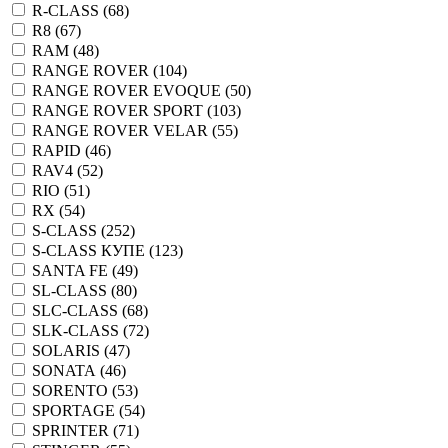
R-CLASS (
68
)
R8 (
67
)
RAM (
48
)
RANGE ROVER (
104
)
RANGE ROVER EVOQUE (
50
)
RANGE ROVER SPORT (
103
)
RANGE ROVER VELAR (
55
)
RAPID (
46
)
RAV4 (
52
)
RIO (
51
)
RX (
54
)
S-CLASS (
252
)
S-CLASS КУПЕ (
123
)
SANTA FE (
49
)
SL-CLASS (
80
)
SLC-CLASS (
68
)
SLK-CLASS (
72
)
SOLARIS (
47
)
SONATA (
46
)
SORENTO (
53
)
SPORTAGE (
54
)
SPRINTER (
71
)