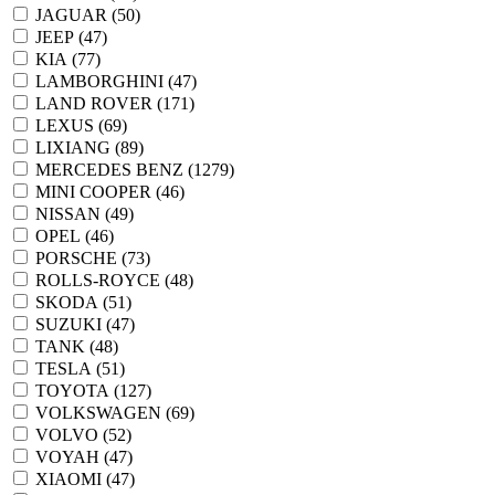
JAGUAR (
50
)
JEEP (
47
)
KIA (
77
)
LAMBORGHINI (
47
)
LAND ROVER (
171
)
LEXUS (
69
)
LIXIANG (
89
)
MERCEDES BENZ (
1279
)
MINI COOPER (
46
)
NISSAN (
49
)
OPEL (
46
)
PORSCHE (
73
)
ROLLS-ROYCE (
48
)
SKODA (
51
)
SUZUKI (
47
)
TANK (
48
)
TESLA (
51
)
TOYOTA (
127
)
VOLKSWAGEN (
69
)
VOLVO (
52
)
VOYAH (
47
)
XIAOMI (
47
)