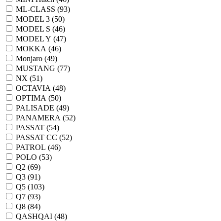
ML-CLASS (
93
)
MODEL 3 (
50
)
MODEL S (
46
)
MODEL Y (
47
)
MOKKA (
46
)
Monjaro (
49
)
MUSTANG (
77
)
NX (
51
)
OCTAVIA (
48
)
OPTIMA (
50
)
PALISADE (
49
)
PANAMERA (
52
)
PASSAT (
54
)
PASSAT CC (
52
)
PATROL (
46
)
POLO (
53
)
Q2 (
69
)
Q3 (
91
)
Q5 (
103
)
Q7 (
93
)
Q8 (
84
)
QASHQAI (
48
)