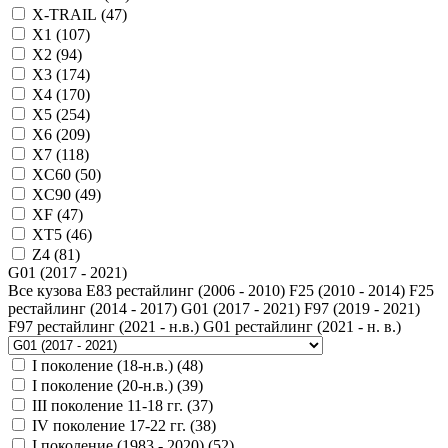
X-TRAIL (
47
)
X1 (
107
)
X2 (
94
)
X3 (
174
)
X4 (
170
)
X5 (
254
)
X6 (
209
)
X7 (
118
)
XC60 (
50
)
XC90 (
49
)
XF (
47
)
XT5 (
46
)
Z4 (
81
)
G01 (2017 - 2021)
Все кузова
E83 рестайлинг (2006 - 2010)
F25 (2010 - 2014)
F25
рестайлинг (2014 - 2017)
G01 (2017 - 2021)
F97 (2019 - 2021)
F97 рестайлинг (2021 - н.в.)
G01 рестайлинг (2021 - н. в.)
I поколение (18-н.в.) (
48
)
I поколение (20-н.в.) (
39
)
III поколение 11-18 гг. (
37
)
IV поколение 17-22 гг. (
38
)
I поколение (1983 - 2020) (
52
)