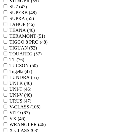
STINGER (
55
)
SU7 (
47
)
SUPERB (
48
)
SUPRA (
55
)
TAHOE (
46
)
TEANA (
46
)
TERAMONT (
51
)
TIGGO 8 PRO (
48
)
TIGUAN (
52
)
TOUAREG (
57
)
TT (
76
)
TUCSON (
50
)
Tugella (
47
)
TUNDRA (
55
)
UNI-K (
46
)
UNI-T (
46
)
UNI-V (
46
)
URUS (
47
)
V-CLASS (
105
)
VITO (
87
)
VX (
46
)
WRANGLER (
46
)
X-CLASS (
68
)