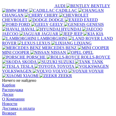
AUDI
BENTLEY
BMW
CADILLAC
CHANGAN
CHERY
CHEVROLET
DODGE
EXEED
FORD
GEELY
GENESIS
HAVAL
HYUNDAI
JAECOO
JAGUAR
JEEP
KIA
LAMBORGHINI
LAND
ROVER
LEXUS
LIXIANG
MERCEDES BENZ
MINI COOPER
NISSAN
OPEL
PORSCHE
ROLLS-ROYCE
SKODA
SUZUKI
TANK
TESLA
TOYOTA
VOLKSWAGEN
VOLVO
VOYAH
XIAOMI
ZEEKR
Ничего не найдено
Карбон
Распродажа
Диски
О Компании
Новости
Доставка и оплата
Возврат