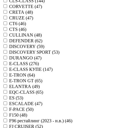
CLS-CLASS (
144
)
CORVETTE (
47
)
CRETA (
48
)
CRUZE (
47
)
CT6 (
46
)
CTS (
46
)
CULLINAN (
48
)
DEFENDER (
62
)
DISCOVERY (
59
)
DISCOVERY SPORT (
53
)
DURANGO (
47
)
E-CLASS (
276
)
E-CLASS КУПЕ (
147
)
E-TRON (
64
)
E-TRON GT (
65
)
ELANTRA (
49
)
EQC-CLASS (
65
)
ES (
53
)
ESCALADE (
47
)
F-PACE (
50
)
F150 (
48
)
F96 рестайлинг (2023 - н.в.) (
46
)
FJ CRUISER (
52
)