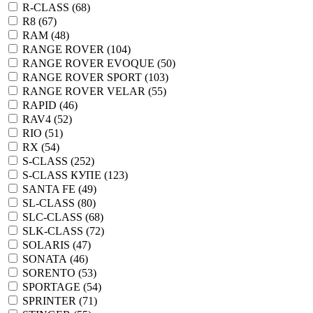
R-CLASS (
68
)
R8 (
67
)
RAM (
48
)
RANGE ROVER (
104
)
RANGE ROVER EVOQUE (
50
)
RANGE ROVER SPORT (
103
)
RANGE ROVER VELAR (
55
)
RAPID (
46
)
RAV4 (
52
)
RIO (
51
)
RX (
54
)
S-CLASS (
252
)
S-CLASS КУПЕ (
123
)
SANTA FE (
49
)
SL-CLASS (
80
)
SLC-CLASS (
68
)
SLK-CLASS (
72
)
SOLARIS (
47
)
SONATA (
46
)
SORENTO (
53
)
SPORTAGE (
54
)
SPRINTER (
71
)