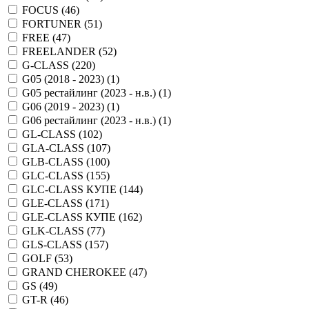
FOCUS (
46
)
FORTUNER (
51
)
FREE (
47
)
FREELANDER (
52
)
G-CLASS (
220
)
G05 (2018 - 2023) (
1
)
G05 рестайлинг (2023 - н.в.) (
1
)
G06 (2019 - 2023) (
1
)
G06 рестайлинг (2023 - н.в.) (
1
)
GL-CLASS (
102
)
GLA-CLASS (
107
)
GLB-CLASS (
100
)
GLC-CLASS (
155
)
GLC-CLASS КУПЕ (
144
)
GLE-CLASS (
171
)
GLE-CLASS КУПЕ (
162
)
GLK-CLASS (
77
)
GLS-CLASS (
157
)
GOLF (
53
)
GRAND CHEROKEE (
47
)
GS (
49
)
GT-R (
46
)