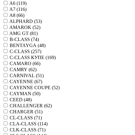
A6 (
119
)
A7 (
116
)
A8 (
66
)
ALPHARD (
53
)
AMAROK (
52
)
AMG GT (
81
)
B-CLASS (
74
)
BENTAYGA (
48
)
C-CLASS (
257
)
C-CLASS КУПЕ (
169
)
CAMARO (
66
)
CAMRY (
62
)
CARNIVAL (
51
)
CAYENNE (
67
)
CAYENNE COUPE (
52
)
CAYMAN (
50
)
CEED (
48
)
CHALLENGER (
62
)
CHARGER (
51
)
CL-CLASS (
71
)
CLA-CLASS (
114
)
CLK-CLASS (
71
)