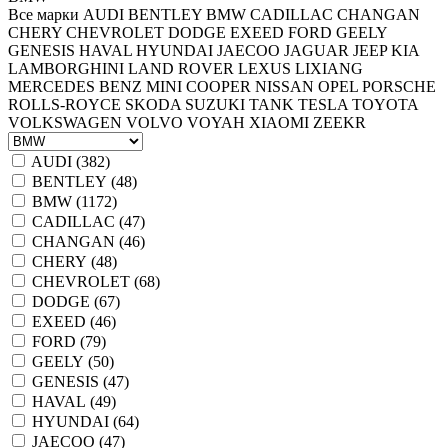
Все марки
AUDI
BENTLEY
BMW
CADILLAC
CHANGAN
CHERY
CHEVROLET
DODGE
EXEED
FORD
GEELY
GENESIS
HAVAL
HYUNDAI
JAECOO
JAGUAR
JEEP
KIA
LAMBORGHINI
LAND ROVER
LEXUS
LIXIANG
MERCEDES BENZ
MINI COOPER
NISSAN
OPEL
PORSCHE
ROLLS-ROYCE
SKODA
SUZUKI
TANK
TESLA
TOYOTA
VOLKSWAGEN
VOLVO
VOYAH
XIAOMI
ZEEKR
AUDI (
382
)
BENTLEY (
48
)
BMW (
1172
)
CADILLAC (
47
)
CHANGAN (
46
)
CHERY (
48
)
CHEVROLET (
68
)
DODGE (
67
)
EXEED (
46
)
FORD (
79
)
GEELY (
50
)
GENESIS (
47
)
HAVAL (
49
)
HYUNDAI (
64
)
JAECOO (
47
)