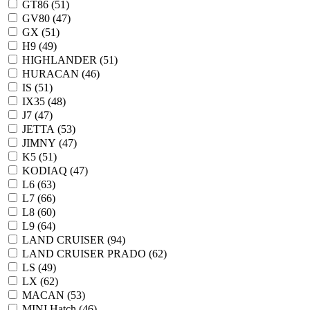
GT86 (
51
)
GV80 (
47
)
GX (
51
)
H9 (
49
)
HIGHLANDER (
51
)
HURACAN (
46
)
IS (
51
)
IX35 (
48
)
J7 (
47
)
JETTA (
53
)
JIMNY (
47
)
K5 (
51
)
KODIAQ (
47
)
L6 (
63
)
L7 (
66
)
L8 (
60
)
L9 (
64
)
LAND CRUISER (
94
)
LAND CRUISER PRADO (
62
)
LS (
49
)
LX (
62
)
MACAN (
53
)
MINI Hatch (
46
)