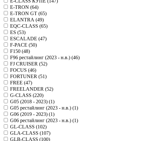
E-CLASS КУПЕ (
147
)
E-TRON (
64
)
E-TRON GT (
65
)
ELANTRA (
49
)
EQC-CLASS (
65
)
ES (
53
)
ESCALADE (
47
)
F-PACE (
50
)
F150 (
48
)
F96 рестайлинг (2023 - н.в.) (
46
)
FJ CRUISER (
52
)
FOCUS (
46
)
FORTUNER (
51
)
FREE (
47
)
FREELANDER (
52
)
G-CLASS (
220
)
G05 (2018 - 2023) (
1
)
G05 рестайлинг (2023 - н.в.) (
1
)
G06 (2019 - 2023) (
1
)
G06 рестайлинг (2023 - н.в.) (
1
)
GL-CLASS (
102
)
GLA-CLASS (
107
)
GLB-CLASS (
100
)