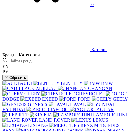
0
Каталог
Бренды
Категории
EN
РУ
Сбросить
AUDI
BENTLEY
BMW
CADILLAC
CHANGAN
CHERY
CHEVROLET
DODGE
EXEED
FORD
GEELY
GENESIS
HAVAL
HYUNDAI
JAECOO
JAGUAR
JEEP
KIA
LAMBORGHINI
LAND ROVER
LEXUS
LIXIANG
MERCEDES
BENZ
MINI COOPER
NISSAN