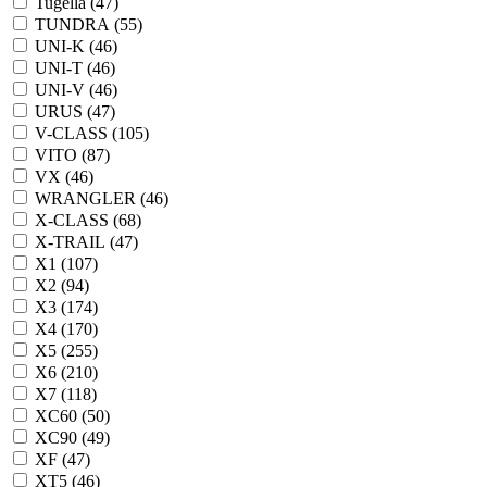
Tugella (
47
)
TUNDRA (
55
)
UNI-K (
46
)
UNI-T (
46
)
UNI-V (
46
)
URUS (
47
)
V-CLASS (
105
)
VITO (
87
)
VX (
46
)
WRANGLER (
46
)
X-CLASS (
68
)
X-TRAIL (
47
)
X1 (
107
)
X2 (
94
)
X3 (
174
)
X4 (
170
)
X5 (
255
)
X6 (
210
)
X7 (
118
)
XC60 (
50
)
XC90 (
49
)
XF (
47
)
XT5 (
46
)