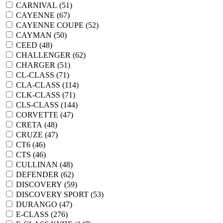
CARNIVAL (
51
)
CAYENNE (
67
)
CAYENNE COUPE (
52
)
CAYMAN (
50
)
CEED (
48
)
CHALLENGER (
62
)
CHARGER (
51
)
CL-CLASS (
71
)
CLA-CLASS (
114
)
CLK-CLASS (
71
)
CLS-CLASS (
144
)
CORVETTE (
47
)
CRETA (
48
)
CRUZE (
47
)
CT6 (
46
)
CTS (
46
)
CULLINAN (
48
)
DEFENDER (
62
)
DISCOVERY (
59
)
DISCOVERY SPORT (
53
)
DURANGO (
47
)
E-CLASS (
276
)