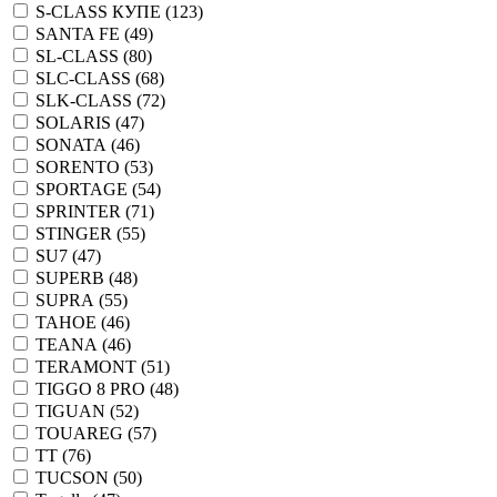
S-CLASS КУПЕ (
123
)
SANTA FE (
49
)
SL-CLASS (
80
)
SLC-CLASS (
68
)
SLK-CLASS (
72
)
SOLARIS (
47
)
SONATA (
46
)
SORENTO (
53
)
SPORTAGE (
54
)
SPRINTER (
71
)
STINGER (
55
)
SU7 (
47
)
SUPERB (
48
)
SUPRA (
55
)
TAHOE (
46
)
TEANA (
46
)
TERAMONT (
51
)
TIGGO 8 PRO (
48
)
TIGUAN (
52
)
TOUAREG (
57
)
TT (
76
)
TUCSON (
50
)