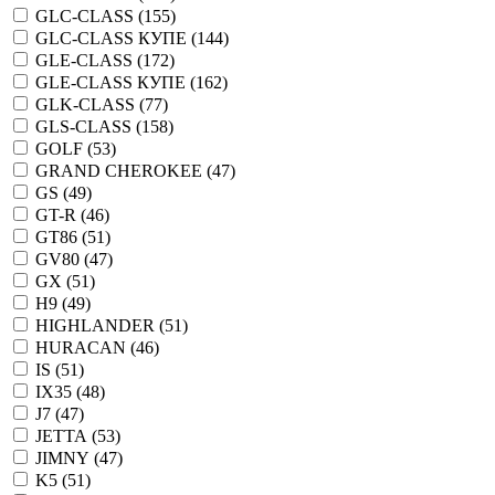
GLC-CLASS (
155
)
GLC-CLASS КУПЕ (
144
)
GLE-CLASS (
172
)
GLE-CLASS КУПЕ (
162
)
GLK-CLASS (
77
)
GLS-CLASS (
158
)
GOLF (
53
)
GRAND CHEROKEE (
47
)
GS (
49
)
GT-R (
46
)
GT86 (
51
)
GV80 (
47
)
GX (
51
)
H9 (
49
)
HIGHLANDER (
51
)
HURACAN (
46
)
IS (
51
)
IX35 (
48
)
J7 (
47
)
JETTA (
53
)
JIMNY (
47
)
K5 (
51
)