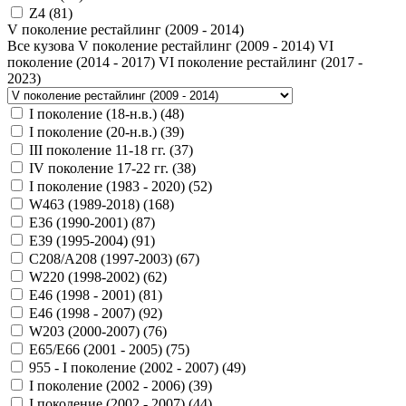
Z4 (
81
)
V поколение рестайлинг (2009 - 2014)
Все кузова
V поколение рестайлинг (2009 - 2014)
VI
поколение (2014 - 2017)
VI поколение рестайлинг (2017 -
2023)
I поколение (18-н.в.) (
48
)
I поколение (20-н.в.) (
39
)
III поколение 11-18 гг. (
37
)
IV поколение 17-22 гг. (
38
)
I поколение (1983 - 2020) (
52
)
W463 (1989-2018) (
168
)
E36 (1990-2001) (
87
)
E39 (1995-2004) (
91
)
C208/A208 (1997-2003) (
67
)
W220 (1998-2002) (
62
)
Е46 (1998 - 2001) (
81
)
Е46 (1998 - 2007) (
92
)
W203 (2000-2007) (
76
)
E65/E66 (2001 - 2005) (
75
)
955 - I поколение (2002 - 2007) (
49
)
I поколение (2002 - 2006) (
39
)
I поколение (2002 - 2007) (
44
)