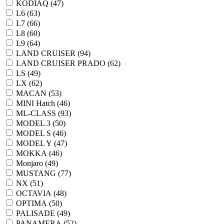
KODIAQ (
47
)
L6 (
63
)
L7 (
66
)
L8 (
60
)
L9 (
64
)
LAND CRUISER (
94
)
LAND CRUISER PRADO (
62
)
LS (
49
)
LX (
62
)
MACAN (
53
)
MINI Hatch (
46
)
ML-CLASS (
93
)
MODEL 3 (
50
)
MODEL S (
46
)
MODEL Y (
47
)
MOKKA (
46
)
Monjaro (
49
)
MUSTANG (
77
)
NX (
51
)
OCTAVIA (
48
)
OPTIMA (
50
)
PALISADE (
49
)
PANAMERA (
52
)