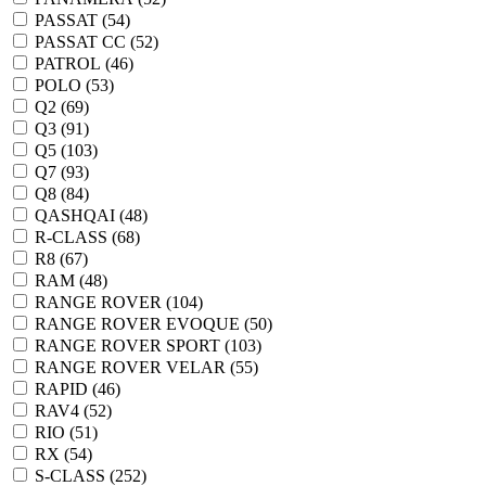
PASSAT (
54
)
PASSAT CC (
52
)
PATROL (
46
)
POLO (
53
)
Q2 (
69
)
Q3 (
91
)
Q5 (
103
)
Q7 (
93
)
Q8 (
84
)
QASHQAI (
48
)
R-CLASS (
68
)
R8 (
67
)
RAM (
48
)
RANGE ROVER (
104
)
RANGE ROVER EVOQUE (
50
)
RANGE ROVER SPORT (
103
)
RANGE ROVER VELAR (
55
)
RAPID (
46
)
RAV4 (
52
)
RIO (
51
)
RX (
54
)
S-CLASS (
252
)