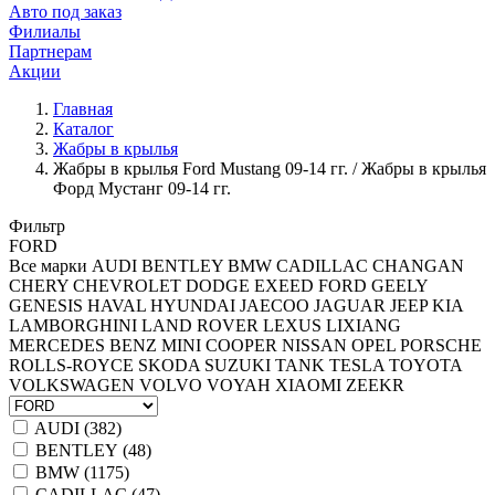
Авто под заказ
Филиалы
Партнерам
Акции
Главная
Каталог
Жабры в крылья
Жабры в крылья Ford Mustang 09-14 гг. / Жабры в крылья
Форд Мустанг 09-14 гг.
Фильтр
FORD
Все марки
AUDI
BENTLEY
BMW
CADILLAC
CHANGAN
CHERY
CHEVROLET
DODGE
EXEED
FORD
GEELY
GENESIS
HAVAL
HYUNDAI
JAECOO
JAGUAR
JEEP
KIA
LAMBORGHINI
LAND ROVER
LEXUS
LIXIANG
MERCEDES BENZ
MINI COOPER
NISSAN
OPEL
PORSCHE
ROLLS-ROYCE
SKODA
SUZUKI
TANK
TESLA
TOYOTA
VOLKSWAGEN
VOLVO
VOYAH
XIAOMI
ZEEKR
AUDI (
382
)
BENTLEY (
48
)
BMW (
1175
)
CADILLAC (
47
)