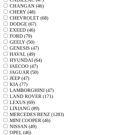
CHANGAN (
46
)
CHERY (
48
)
CHEVROLET (
68
)
DODGE (
67
)
EXEED (
46
)
FORD (
79
)
GEELY (
50
)
GENESIS (
47
)
HAVAL (
49
)
HYUNDAI (
64
)
JAECOO (
47
)
JAGUAR (
50
)
JEEP (
47
)
KIA (
77
)
LAMBORGHINI (
47
)
LAND ROVER (
171
)
LEXUS (
69
)
LIXIANG (
89
)
MERCEDES BENZ (
1283
)
MINI COOPER (
46
)
NISSAN (
49
)
OPEL (
46
)