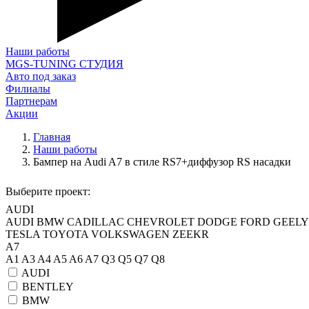
Наши работы
MGS-TUNING СТУДИЯ
Авто под заказ
Филиалы
Партнерам
Акции
Главная
Наши работы
Бампер на Audi A7 в стиле RS7+диффузор RS насадки
Выберите проект:
AUDI
AUDI
BMW
CADILLAC
CHEVROLET
DODGE
FORD
GEELY
TESLA
TOYOTA
VOLKSWAGEN
ZEEKR
A7
A1
A3
A4
A5
A6
A7
Q3
Q5
Q7
Q8
AUDI
BENTLEY
BMW