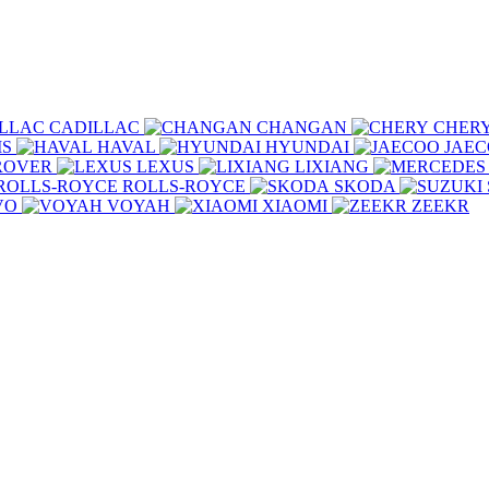
CADILLAC
CHANGAN
CHER
IS
HAVAL
HYUNDAI
JAE
ROVER
LEXUS
LIXIANG
ROLLS-ROYCE
SKODA
VO
VOYAH
XIAOMI
ZEEKR