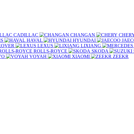
CADILLAC
CHANGAN
CHER
IS
HAVAL
HYUNDAI
JAE
ROVER
LEXUS
LIXIANG
ROLLS-ROYCE
SKODA
VO
VOYAH
XIAOMI
ZEEKR