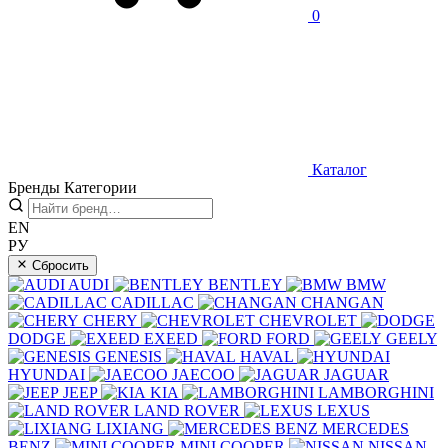
0
Каталог
Бренды
Категории
EN
РУ
Сбросить
AUDI
BENTLEY
BMW
CADILLAC
CHANGAN
CHERY
CHEVROLET
DODGE
EXEED
FORD
GEELY
GENESIS
HAVAL
HYUNDAI
JAECOO
JAGUAR
JEEP
KIA
LAMBORGHINI
LAND ROVER
LEXUS
LIXIANG
MERCEDES
BENZ
MINI COOPER
NISSAN