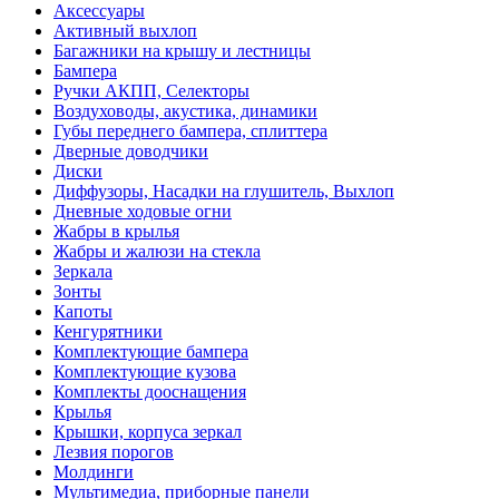
Аксессуары
Активный выхлоп
Багажники на крышу и лестницы
Бампера
Ручки АКПП, Селекторы
Воздуховоды, акустика, динамики
Губы переднего бампера, сплиттера
Дверные доводчики
Диски
Диффузоры, Насадки на глушитель, Выхлоп
Дневные ходовые огни
Жабры в крылья
Жабры и жалюзи на стекла
Зеркала
Зонты
Капоты
Кенгурятники
Комплектующие бампера
Комплектующие кузова
Комплекты дооснащения
Крылья
Крышки, корпуса зеркал
Лезвия порогов
Молдинги
Мультимедиа, приборные панели