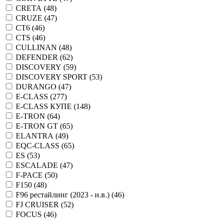
CRETA (
48
)
CRUZE (
47
)
CT6 (
46
)
CTS (
46
)
CULLINAN (
48
)
DEFENDER (
62
)
DISCOVERY (
59
)
DISCOVERY SPORT (
53
)
DURANGO (
47
)
E-CLASS (
277
)
E-CLASS КУПЕ (
148
)
E-TRON (
64
)
E-TRON GT (
65
)
ELANTRA (
49
)
EQC-CLASS (
65
)
ES (
53
)
ESCALADE (
47
)
F-PACE (
50
)
F150 (
48
)
F96 рестайлинг (2023 - н.в.) (
46
)
FJ CRUISER (
52
)
FOCUS (
46
)