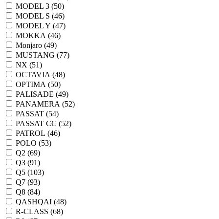
MODEL 3 (
50
)
MODEL S (
46
)
MODEL Y (
47
)
MOKKA (
46
)
Monjaro (
49
)
MUSTANG (
77
)
NX (
51
)
OCTAVIA (
48
)
OPTIMA (
50
)
PALISADE (
49
)
PANAMERA (
52
)
PASSAT (
54
)
PASSAT CC (
52
)
PATROL (
46
)
POLO (
53
)
Q2 (
69
)
Q3 (
91
)
Q5 (
103
)
Q7 (
93
)
Q8 (
84
)
QASHQAI (
48
)
R-CLASS (
68
)