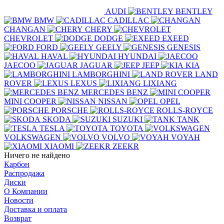
AUDI
BENTLEY
BMW
CADILLAC
CHANGAN
CHERY
CHEVROLET
DODGE
EXEED
FORD
GEELY
GENESIS
HAVAL
HYUNDAI
JAECOO
JAGUAR
JEEP
KIA
LAMBORGHINI
LAND
ROVER
LEXUS
LIXIANG
MERCEDES BENZ
MINI COOPER
NISSAN
OPEL
PORSCHE
ROLLS-ROYCE
SKODA
SUZUKI
TANK
TESLA
TOYOTA
VOLKSWAGEN
VOLVO
VOYAH
XIAOMI
ZEEKR
Ничего не найдено
Карбон
Распродажа
Диски
О Компании
Новости
Доставка и оплата
Возврат