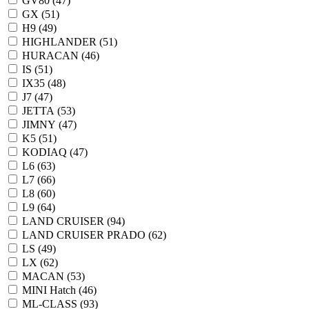
GV80 (
47
)
GX (
51
)
H9 (
49
)
HIGHLANDER (
51
)
HURACAN (
46
)
IS (
51
)
IX35 (
48
)
J7 (
47
)
JETTA (
53
)
JIMNY (
47
)
K5 (
51
)
KODIAQ (
47
)
L6 (
63
)
L7 (
66
)
L8 (
60
)
L9 (
64
)
LAND CRUISER (
94
)
LAND CRUISER PRADO (
62
)
LS (
49
)
LX (
62
)
MACAN (
53
)
MINI Hatch (
46
)
ML-CLASS (
93
)