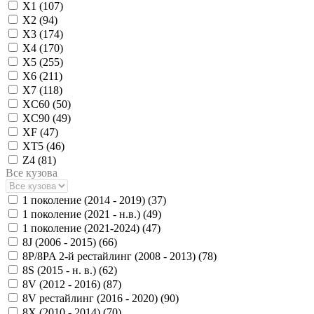
X1 (
107
)
X2 (
94
)
X3 (
174
)
X4 (
170
)
X5 (
255
)
X6 (
211
)
X7 (
118
)
XC60 (
50
)
XC90 (
49
)
XF (
47
)
XT5 (
46
)
Z4 (
81
)
Все кузова
1 поколение (2014 - 2019) (
37
)
1 поколение (2021 - н.в.) (
49
)
1 поколение (2021-2024) (
47
)
8J (2006 - 2015) (
66
)
8P/8PA 2-й рестайлинг (2008 - 2013) (
78
)
8S (2015 - н. в.) (
62
)
8V (2012 - 2016) (
87
)
8V рестайлинг (2016 - 2020) (
90
)
8X (2010 - 2014) (
70
)