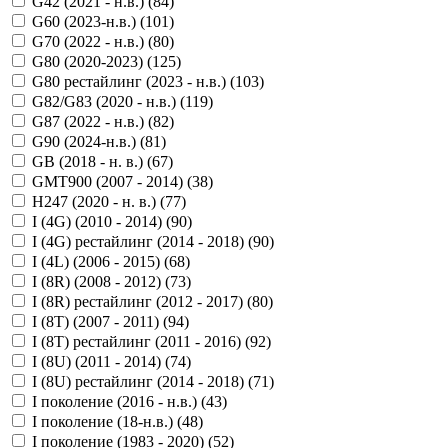
G42 (2021 - н.в.) (
84
)
G60 (2023-н.в.) (
101
)
G70 (2022 - н.в.) (
80
)
G80 (2020-2023) (
125
)
G80 рестайлинг (2023 - н.в.) (
103
)
G82/G83 (2020 - н.в.) (
119
)
G87 (2022 - н.в.) (
82
)
G90 (2024-н.в.) (
81
)
GB (2018 - н. в.) (
67
)
GMT900 (2007 - 2014) (
38
)
H247 (2020 - н. в.) (
77
)
I (4G) (2010 - 2014) (
90
)
I (4G) рестайлинг (2014 - 2018) (
90
)
I (4L) (2006 - 2015) (
68
)
I (8R) (2008 - 2012) (
73
)
I (8R) рестайлинг (2012 - 2017) (
80
)
I (8T) (2007 - 2011) (
94
)
I (8T) рестайлинг (2011 - 2016) (
92
)
I (8U) (2011 - 2014) (
74
)
I (8U) рестайлинг (2014 - 2018) (
71
)
I поколение (2016 - н.в.) (
43
)
I поколение (18-н.в.) (
48
)
I поколение (1983 - 2020) (
52
)