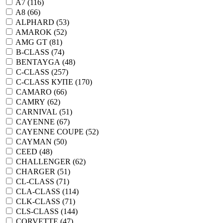
A7 (
116
)
A8 (
66
)
ALPHARD (
53
)
AMAROK (
52
)
AMG GT (
81
)
B-CLASS (
74
)
BENTAYGA (
48
)
C-CLASS (
257
)
C-CLASS КУПЕ (
170
)
CAMARO (
66
)
CAMRY (
62
)
CARNIVAL (
51
)
CAYENNE (
67
)
CAYENNE COUPE (
52
)
CAYMAN (
50
)
CEED (
48
)
CHALLENGER (
62
)
CHARGER (
51
)
CL-CLASS (
71
)
CLA-CLASS (
114
)
CLK-CLASS (
71
)
CLS-CLASS (
144
)
CORVETTE (
47
)