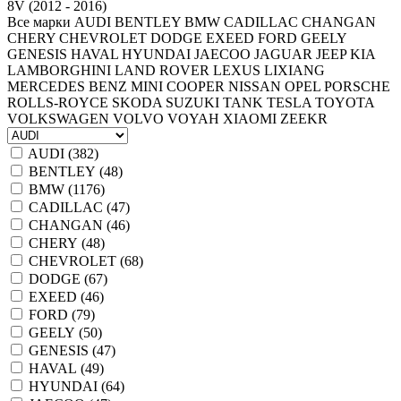
8V (2012 - 2016)
Все марки
AUDI
BENTLEY
BMW
CADILLAC
CHANGAN
CHERY
CHEVROLET
DODGE
EXEED
FORD
GEELY
GENESIS
HAVAL
HYUNDAI
JAECOO
JAGUAR
JEEP
KIA
LAMBORGHINI
LAND ROVER
LEXUS
LIXIANG
MERCEDES BENZ
MINI COOPER
NISSAN
OPEL
PORSCHE
ROLLS-ROYCE
SKODA
SUZUKI
TANK
TESLA
TOYOTA
VOLKSWAGEN
VOLVO
VOYAH
XIAOMI
ZEEKR
AUDI (
382
)
BENTLEY (
48
)
BMW (
1176
)
CADILLAC (
47
)
CHANGAN (
46
)
CHERY (
48
)
CHEVROLET (
68
)
DODGE (
67
)
EXEED (
46
)
FORD (
79
)
GEELY (
50
)
GENESIS (
47
)
HAVAL (
49
)
HYUNDAI (
64
)