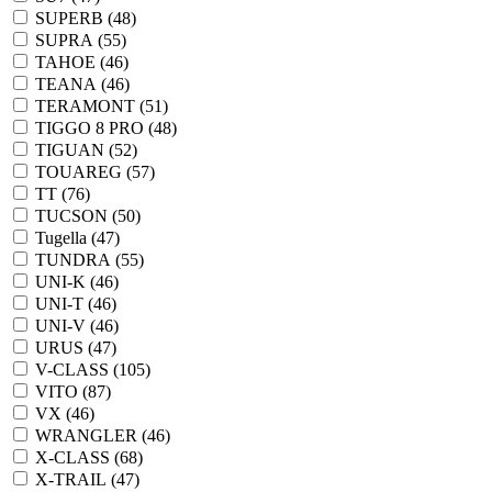
SUPERB (
48
)
SUPRA (
55
)
TAHOE (
46
)
TEANA (
46
)
TERAMONT (
51
)
TIGGO 8 PRO (
48
)
TIGUAN (
52
)
TOUAREG (
57
)
TT (
76
)
TUCSON (
50
)
Tugella (
47
)
TUNDRA (
55
)
UNI-K (
46
)
UNI-T (
46
)
UNI-V (
46
)
URUS (
47
)
V-CLASS (
105
)
VITO (
87
)
VX (
46
)
WRANGLER (
46
)
X-CLASS (
68
)
X-TRAIL (
47
)