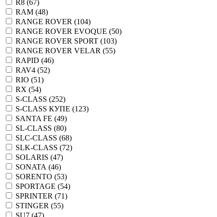
R8 (
67
)
RAM (
48
)
RANGE ROVER (
104
)
RANGE ROVER EVOQUE (
50
)
RANGE ROVER SPORT (
103
)
RANGE ROVER VELAR (
55
)
RAPID (
46
)
RAV4 (
52
)
RIO (
51
)
RX (
54
)
S-CLASS (
252
)
S-CLASS КУПЕ (
123
)
SANTA FE (
49
)
SL-CLASS (
80
)
SLC-CLASS (
68
)
SLK-CLASS (
72
)
SOLARIS (
47
)
SONATA (
46
)
SORENTO (
53
)
SPORTAGE (
54
)
SPRINTER (
71
)
STINGER (
55
)
SU7 (
47
)