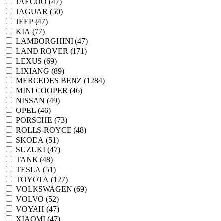
JAECOO (
47
)
JAGUAR (
50
)
JEEP (
47
)
KIA (
77
)
LAMBORGHINI (
47
)
LAND ROVER (
171
)
LEXUS (
69
)
LIXIANG (
89
)
MERCEDES BENZ (
1284
)
MINI COOPER (
46
)
NISSAN (
49
)
OPEL (
46
)
PORSCHE (
73
)
ROLLS-ROYCE (
48
)
SKODA (
51
)
SUZUKI (
47
)
TANK (
48
)
TESLA (
51
)
TOYOTA (
127
)
VOLKSWAGEN (
69
)
VOLVO (
52
)
VOYAH (
47
)
XIAOMI (
47
)