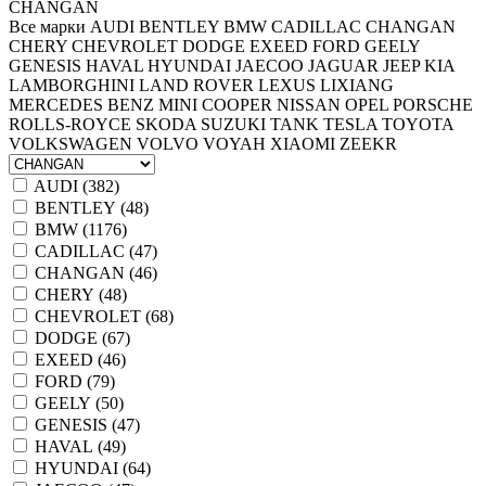
CHANGAN
Все марки
AUDI
BENTLEY
BMW
CADILLAC
CHANGAN
CHERY
CHEVROLET
DODGE
EXEED
FORD
GEELY
GENESIS
HAVAL
HYUNDAI
JAECOO
JAGUAR
JEEP
KIA
LAMBORGHINI
LAND ROVER
LEXUS
LIXIANG
MERCEDES BENZ
MINI COOPER
NISSAN
OPEL
PORSCHE
ROLLS-ROYCE
SKODA
SUZUKI
TANK
TESLA
TOYOTA
VOLKSWAGEN
VOLVO
VOYAH
XIAOMI
ZEEKR
AUDI (
382
)
BENTLEY (
48
)
BMW (
1176
)
CADILLAC (
47
)
CHANGAN (
46
)
CHERY (
48
)
CHEVROLET (
68
)
DODGE (
67
)
EXEED (
46
)
FORD (
79
)
GEELY (
50
)
GENESIS (
47
)
HAVAL (
49
)
HYUNDAI (
64
)