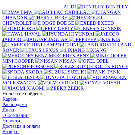
AUDI
BENTLEY
BMW
CADILLAC
CHANGAN
CHERY
CHEVROLET
DODGE
EXEED
FORD
GEELY
GENESIS
HAVAL
HYUNDAI
JAECOO
JAGUAR
JEEP
KIA
LAMBORGHINI
LAND
ROVER
LEXUS
LIXIANG
MERCEDES BENZ
MINI COOPER
NISSAN
OPEL
PORSCHE
ROLLS-ROYCE
SKODA
SUZUKI
TANK
TESLA
TOYOTA
VOLKSWAGEN
VOLVO
VOYAH
XIAOMI
ZEEKR
Ничего не найдено
Карбон
Распродажа
Диски
О Компании
Новости
Доставка и оплата
Возврат