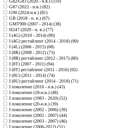
G82/G83 (2020 - н.в.) (
119
)
G87 (2022 - н.в.) (
82
)
G90 (2024-н.в.) (
81
)
GB (2018 - н. в.) (
67
)
GMT900 (2007 - 2014) (
38
)
H247 (2020 - н. в.) (
77
)
I (4G) (2010 - 2014) (
90
)
I (4G) рестайлинг (2014 - 2018) (
90
)
I (4L) (2006 - 2015) (
68
)
I (8R) (2008 - 2012) (
73
)
I (8R) рестайлинг (2012 - 2017) (
80
)
I (8T) (2007 - 2011) (
94
)
I (8T) рестайлинг (2011 - 2016) (
92
)
I (8U) (2011 - 2014) (
74
)
I (8U) рестайлинг (2014 - 2018) (
71
)
I поколение (2016 - н.в.) (
43
)
I поколение (18-н.в.) (
48
)
I поколение (1983 - 2020) (
52
)
I поколение (20-н.в.) (
39
)
I поколение (2002 - 2006) (
39
)
I поколение (2002 - 2007) (
44
)
I поколение (2003 - 2007) (
46
)
I поколение (2006-2012) (
51
)