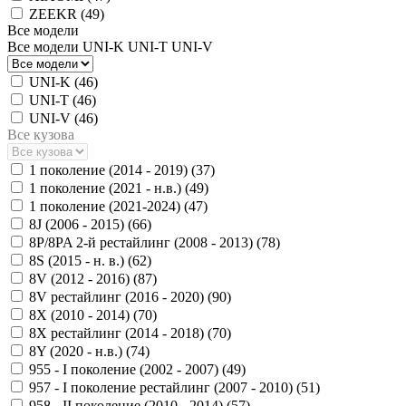
ZEEKR (
49
)
Все модели
Все модели
UNI-K
UNI-T
UNI-V
UNI-K (
46
)
UNI-T (
46
)
UNI-V (
46
)
Все кузова
1 поколение (2014 - 2019) (
37
)
1 поколение (2021 - н.в.) (
49
)
1 поколение (2021-2024) (
47
)
8J (2006 - 2015) (
66
)
8P/8PA 2-й рестайлинг (2008 - 2013) (
78
)
8S (2015 - н. в.) (
62
)
8V (2012 - 2016) (
87
)
8V рестайлинг (2016 - 2020) (
90
)
8X (2010 - 2014) (
70
)
8X рестайлинг (2014 - 2018) (
70
)
8Y (2020 - н.в.) (
74
)
955 - I поколение (2002 - 2007) (
49
)
957 - I поколение рестайлинг (2007 - 2010) (
51
)
958 - II поколение (2010 - 2014) (
57
)