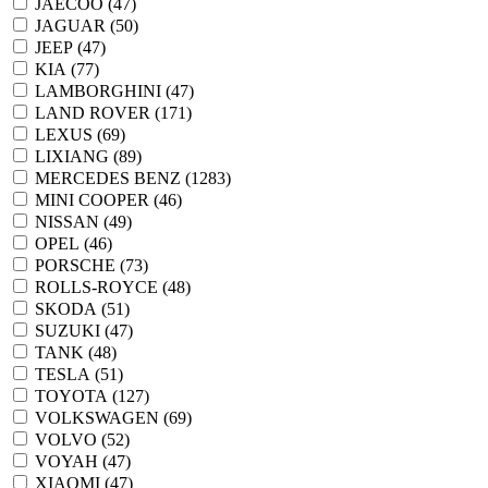
JAECOO (
47
)
JAGUAR (
50
)
JEEP (
47
)
KIA (
77
)
LAMBORGHINI (
47
)
LAND ROVER (
171
)
LEXUS (
69
)
LIXIANG (
89
)
MERCEDES BENZ (
1283
)
MINI COOPER (
46
)
NISSAN (
49
)
OPEL (
46
)
PORSCHE (
73
)
ROLLS-ROYCE (
48
)
SKODA (
51
)
SUZUKI (
47
)
TANK (
48
)
TESLA (
51
)
TOYOTA (
127
)
VOLKSWAGEN (
69
)
VOLVO (
52
)
VOYAH (
47
)
XIAOMI (
47
)