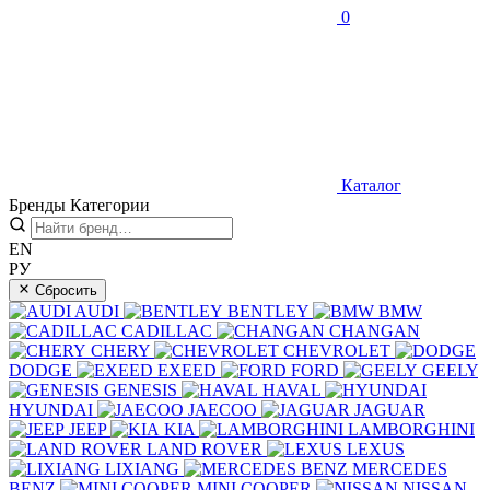
0
Каталог
Бренды
Категории
EN
РУ
Сбросить
AUDI
BENTLEY
BMW
CADILLAC
CHANGAN
CHERY
CHEVROLET
DODGE
EXEED
FORD
GEELY
GENESIS
HAVAL
HYUNDAI
JAECOO
JAGUAR
JEEP
KIA
LAMBORGHINI
LAND ROVER
LEXUS
LIXIANG
MERCEDES
BENZ
MINI COOPER
NISSAN