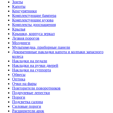
Зонты
Капоты
Кенгурятники
Комплектующие бампера
Комплектующие кузова
Комплекты дооснащения
Крылья
Крышки, корпуса зеркал
Лезвия порогов
Молдинги
Мультимедиа, приборные панели
Декоративные накладки капота и колпаки запасного
колеса
Накладки на педали
Накладки на ручки дверей
Накладки на суппорта
Обвесы
Оптика
Очки на фары
Повторители поворотников
Подрулевые лепестки
Пороги
Подсветка салона
Силовые пороги
Расширители арок