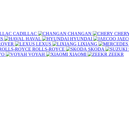
CADILLAC
CHANGAN
CHER
IS
HAVAL
HYUNDAI
JAE
ROVER
LEXUS
LIXIANG
ROLLS-ROYCE
SKODA
VO
VOYAH
XIAOMI
ZEEKR