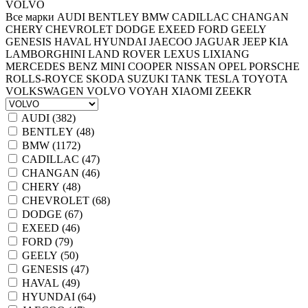
VOLVO
Все марки
AUDI
BENTLEY
BMW
CADILLAC
CHANGAN
CHERY
CHEVROLET
DODGE
EXEED
FORD
GEELY
GENESIS
HAVAL
HYUNDAI
JAECOO
JAGUAR
JEEP
KIA
LAMBORGHINI
LAND ROVER
LEXUS
LIXIANG
MERCEDES BENZ
MINI COOPER
NISSAN
OPEL
PORSCHE
ROLLS-ROYCE
SKODA
SUZUKI
TANK
TESLA
TOYOTA
VOLKSWAGEN
VOLVO
VOYAH
XIAOMI
ZEEKR
AUDI (
382
)
BENTLEY (
48
)
BMW (
1172
)
CADILLAC (
47
)
CHANGAN (
46
)
CHERY (
48
)
CHEVROLET (
68
)
DODGE (
67
)
EXEED (
46
)
FORD (
79
)
GEELY (
50
)
GENESIS (
47
)
HAVAL (
49
)
HYUNDAI (
64
)