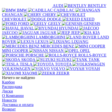
AUDI
BENTLEY
BMW
CADILLAC
CHANGAN
CHERY
CHEVROLET
DODGE
EXEED
FORD
GEELY
GENESIS
HAVAL
HYUNDAI
JAECOO
JAGUAR
JEEP
KIA
LAMBORGHINI
LAND
ROVER
LEXUS
LIXIANG
MERCEDES BENZ
MINI COOPER
NISSAN
OPEL
PORSCHE
ROLLS-ROYCE
SKODA
SUZUKI
TANK
TESLA
TOYOTA
VOLKSWAGEN
VOLVO
VOYAH
XIAOMI
ZEEKR
Ничего не найдено
Карбон
Распродажа
Диски
О Компании
Новости
Доставка и оплата
Возврат