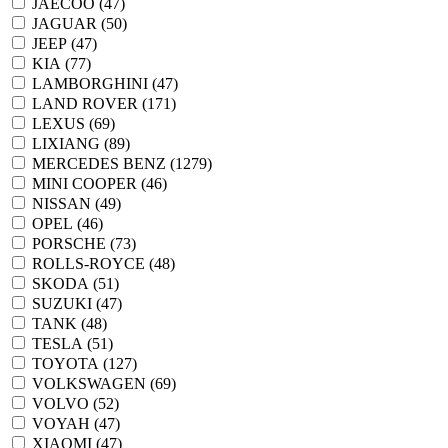
JAECOO (
47
)
JAGUAR (
50
)
JEEP (
47
)
KIA (
77
)
LAMBORGHINI (
47
)
LAND ROVER (
171
)
LEXUS (
69
)
LIXIANG (
89
)
MERCEDES BENZ (
1279
)
MINI COOPER (
46
)
NISSAN (
49
)
OPEL (
46
)
PORSCHE (
73
)
ROLLS-ROYCE (
48
)
SKODA (
51
)
SUZUKI (
47
)
TANK (
48
)
TESLA (
51
)
TOYOTA (
127
)
VOLKSWAGEN (
69
)
VOLVO (
52
)
VOYAH (
47
)
XIAOMI (
47
)