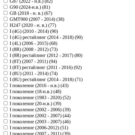
G87 (2022 - н.в.) (
82
)
G90 (2024-н.в.) (
81
)
GB (2018 - н. в.) (
67
)
GMT900 (2007 - 2014) (
38
)
H247 (2020 - н. в.) (
77
)
I (4G) (2010 - 2014) (
90
)
I (4G) рестайлинг (2014 - 2018) (
90
)
I (4L) (2006 - 2015) (
68
)
I (8R) (2008 - 2012) (
73
)
I (8R) рестайлинг (2012 - 2017) (
80
)
I (8T) (2007 - 2011) (
94
)
I (8T) рестайлинг (2011 - 2016) (
92
)
I (8U) (2011 - 2014) (
74
)
I (8U) рестайлинг (2014 - 2018) (
71
)
I поколение (2016 - н.в.) (
43
)
I поколение (18-н.в.) (
48
)
I поколение (1983 - 2020) (
52
)
I поколение (20-н.в.) (
39
)
I поколение (2002 - 2006) (
39
)
I поколение (2002 - 2007) (
44
)
I поколение (2003 - 2007) (
46
)
I поколение (2006-2012) (
51
)
I поколение (2007 - 2011) (
39
)