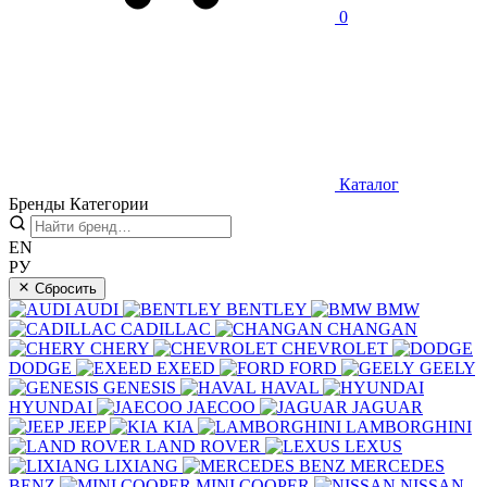
0
Каталог
Бренды
Категории
EN
РУ
Сбросить
AUDI
BENTLEY
BMW
CADILLAC
CHANGAN
CHERY
CHEVROLET
DODGE
EXEED
FORD
GEELY
GENESIS
HAVAL
HYUNDAI
JAECOO
JAGUAR
JEEP
KIA
LAMBORGHINI
LAND ROVER
LEXUS
LIXIANG
MERCEDES
BENZ
MINI COOPER
NISSAN