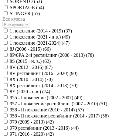
SORENTO (
53
)
SPORTAGE (
54
)
STINGER (
55
)
Все кузова
1 поколение (2014 - 2019) (
37
)
1 поколение (2021 - н.в.) (
49
)
1 поколение (2021-2024) (
47
)
8J (2006 - 2015) (
66
)
8P/8PA 2-й рестайлинг (2008 - 2013) (
78
)
8S (2015 - н. в.) (
62
)
8V (2012 - 2016) (
87
)
8V рестайлинг (2016 - 2020) (
90
)
8X (2010 - 2014) (
70
)
8X рестайлинг (2014 - 2018) (
70
)
8Y (2020 - н.в.) (
74
)
955 - I поколение (2002 - 2007) (
49
)
957 - I поколение рестайлинг (2007 - 2010) (
51
)
958 - II поколение (2010 - 2014) (
57
)
958 - II поколение рестайлинг (2014 - 2017) (
56
)
970 (2009 - 2013) (
42
)
970 рестайлинг (2013 - 2016) (
44
)
971 (2016 - 2020) (
42
)