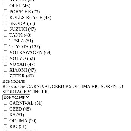
OPEL (
46
)
PORSCHE (
73
)
ROLLS-ROYCE (
48
)
SKODA (
51
)
SUZUKI (
47
)
TANK (
48
)
TESLA (
51
)
TOYOTA (
127
)
VOLKSWAGEN (
69
)
VOLVO (
52
)
VOYAH (
47
)
XIAOMI (
47
)
ZEEKR (
49
)
Все модели
Все модели
CARNIVAL
CEED
K5
OPTIMA
RIO
SORENTO
SPORTAGE
STINGER
CARNIVAL (
51
)
CEED (
48
)
K5 (
51
)
OPTIMA (
50
)
RIO (
51
)