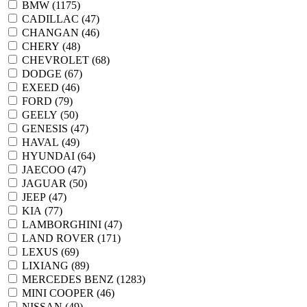
BMW (
1175
)
CADILLAC (
47
)
CHANGAN (
46
)
CHERY (
48
)
CHEVROLET (
68
)
DODGE (
67
)
EXEED (
46
)
FORD (
79
)
GEELY (
50
)
GENESIS (
47
)
HAVAL (
49
)
HYUNDAI (
64
)
JAECOO (
47
)
JAGUAR (
50
)
JEEP (
47
)
KIA (
77
)
LAMBORGHINI (
47
)
LAND ROVER (
171
)
LEXUS (
69
)
LIXIANG (
89
)
MERCEDES BENZ (
1283
)
MINI COOPER (
46
)
NISSAN (
49
)