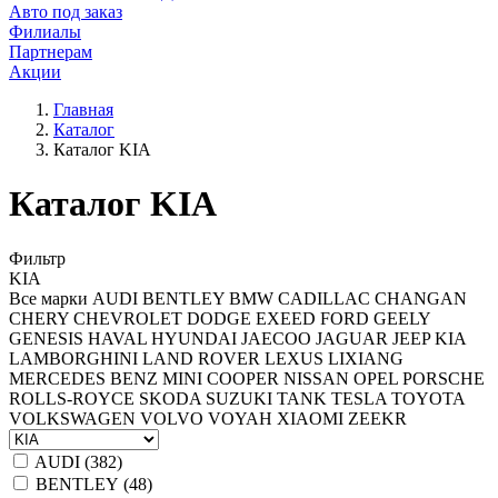
Авто под заказ
Филиалы
Партнерам
Акции
Главная
Каталог
Каталог KIA
Каталог KIA
Фильтр
KIA
Все марки
AUDI
BENTLEY
BMW
CADILLAC
CHANGAN
CHERY
CHEVROLET
DODGE
EXEED
FORD
GEELY
GENESIS
HAVAL
HYUNDAI
JAECOO
JAGUAR
JEEP
KIA
LAMBORGHINI
LAND ROVER
LEXUS
LIXIANG
MERCEDES BENZ
MINI COOPER
NISSAN
OPEL
PORSCHE
ROLLS-ROYCE
SKODA
SUZUKI
TANK
TESLA
TOYOTA
VOLKSWAGEN
VOLVO
VOYAH
XIAOMI
ZEEKR
AUDI (
382
)
BENTLEY (
48
)