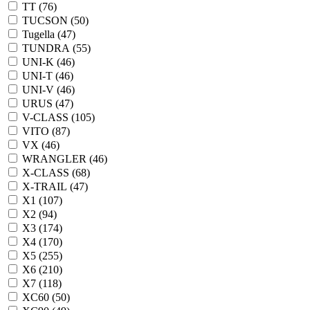
TT (
76
)
TUCSON (
50
)
Tugella (
47
)
TUNDRA (
55
)
UNI-K (
46
)
UNI-T (
46
)
UNI-V (
46
)
URUS (
47
)
V-CLASS (
105
)
VITO (
87
)
VX (
46
)
WRANGLER (
46
)
X-CLASS (
68
)
X-TRAIL (
47
)
X1 (
107
)
X2 (
94
)
X3 (
174
)
X4 (
170
)
X5 (
255
)
X6 (
210
)
X7 (
118
)
XC60 (
50
)