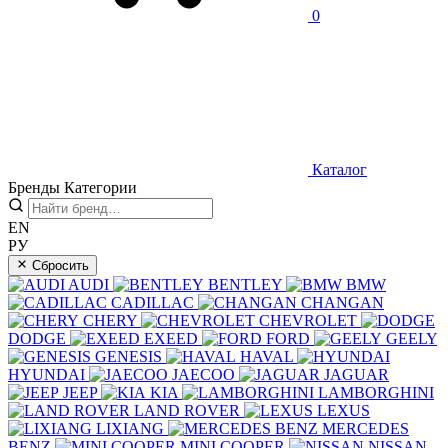
0
Каталог
Бренды
Категории
EN
РУ
Сбросить
AUDI
BENTLEY
BMW
CADILLAC
CHANGAN
CHERY
CHEVROLET
DODGE
EXEED
FORD
GEELY
GENESIS
HAVAL
HYUNDAI
JAECOO
JAGUAR
JEEP
KIA
LAMBORGHINI
LAND ROVER
LEXUS
LIXIANG
MERCEDES
BENZ
MINI COOPER
NISSAN