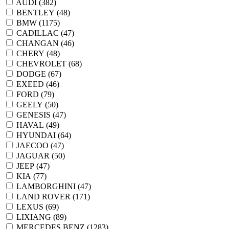
AUDI (
382
)
BENTLEY (
48
)
BMW (
1175
)
CADILLAC (
47
)
CHANGAN (
46
)
CHERY (
48
)
CHEVROLET (
68
)
DODGE (
67
)
EXEED (
46
)
FORD (
79
)
GEELY (
50
)
GENESIS (
47
)
HAVAL (
49
)
HYUNDAI (
64
)
JAECOO (
47
)
JAGUAR (
50
)
JEEP (
47
)
KIA (
77
)
LAMBORGHINI (
47
)
LAND ROVER (
171
)
LEXUS (
69
)
LIXIANG (
89
)
MERCEDES BENZ (
1283
)