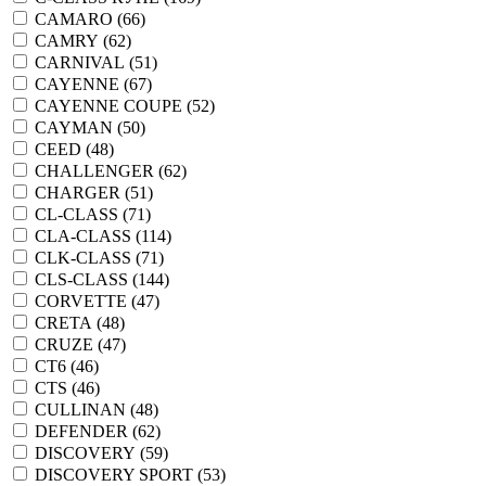
CAMARO (
66
)
CAMRY (
62
)
CARNIVAL (
51
)
CAYENNE (
67
)
CAYENNE COUPE (
52
)
CAYMAN (
50
)
CEED (
48
)
CHALLENGER (
62
)
CHARGER (
51
)
CL-CLASS (
71
)
CLA-CLASS (
114
)
CLK-CLASS (
71
)
CLS-CLASS (
144
)
CORVETTE (
47
)
CRETA (
48
)
CRUZE (
47
)
CT6 (
46
)
CTS (
46
)
CULLINAN (
48
)
DEFENDER (
62
)
DISCOVERY (
59
)
DISCOVERY SPORT (
53
)