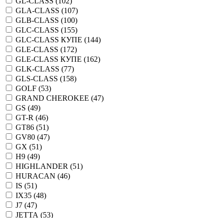
GL-CLASS (
102
)
GLA-CLASS (
107
)
GLB-CLASS (
100
)
GLC-CLASS (
155
)
GLC-CLASS КУПЕ (
144
)
GLE-CLASS (
172
)
GLE-CLASS КУПЕ (
162
)
GLK-CLASS (
77
)
GLS-CLASS (
158
)
GOLF (
53
)
GRAND CHEROKEE (
47
)
GS (
49
)
GT-R (
46
)
GT86 (
51
)
GV80 (
47
)
GX (
51
)
H9 (
49
)
HIGHLANDER (
51
)
HURACAN (
46
)
IS (
51
)
IX35 (
48
)
J7 (
47
)
JETTA (
53
)