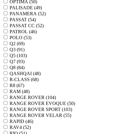
OPTIMA (
50
)
PALISADE (
49
)
PANAMERA (
52
)
PASSAT (
54
)
PASSAT CC (
52
)
PATROL (
46
)
POLO (
53
)
Q2 (
69
)
Q3 (
91
)
Q5 (
103
)
Q7 (
93
)
Q8 (
84
)
QASHQAI (
48
)
R-CLASS (
68
)
R8 (
67
)
RAM (
48
)
RANGE ROVER (
104
)
RANGE ROVER EVOQUE (
50
)
RANGE ROVER SPORT (
103
)
RANGE ROVER VELAR (
55
)
RAPID (
46
)
RAV4 (
52
)
RIO (
51
)