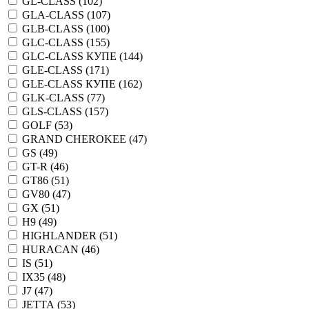
GL-CLASS (
102
)
GLA-CLASS (
107
)
GLB-CLASS (
100
)
GLC-CLASS (
155
)
GLC-CLASS КУПЕ (
144
)
GLE-CLASS (
171
)
GLE-CLASS КУПЕ (
162
)
GLK-CLASS (
77
)
GLS-CLASS (
157
)
GOLF (
53
)
GRAND CHEROKEE (
47
)
GS (
49
)
GT-R (
46
)
GT86 (
51
)
GV80 (
47
)
GX (
51
)
H9 (
49
)
HIGHLANDER (
51
)
HURACAN (
46
)
IS (
51
)
IX35 (
48
)
J7 (
47
)
JETTA (
53
)