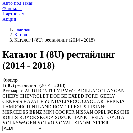
Авто под заказ
Филиалы
Партнерам
Акции
Главная
Каталог
Каталог I (8U) рестайлинг (2014 - 2018)
Каталог I (8U) рестайлинг
(2014 - 2018)
Фильтр
I (8U) рестайлинг (2014 - 2018)
Все марки
AUDI
BENTLEY
BMW
CADILLAC
CHANGAN
CHERY
CHEVROLET
DODGE
EXEED
FORD
GEELY
GENESIS
HAVAL
HYUNDAI
JAECOO
JAGUAR
JEEP
KIA
LAMBORGHINI
LAND ROVER
LEXUS
LIXIANG
MERCEDES BENZ
MINI COOPER
NISSAN
OPEL
PORSCHE
ROLLS-ROYCE
SKODA
SUZUKI
TANK
TESLA
TOYOTA
VOLKSWAGEN
VOLVO
VOYAH
XIAOMI
ZEEKR