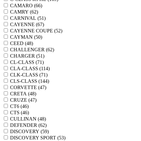
CAMARO (
66
)
CAMRY (
62
)
CARNIVAL (
51
)
CAYENNE (
67
)
CAYENNE COUPE (
52
)
CAYMAN (
50
)
CEED (
48
)
CHALLENGER (
62
)
CHARGER (
51
)
CL-CLASS (
71
)
CLA-CLASS (
114
)
CLK-CLASS (
71
)
CLS-CLASS (
144
)
CORVETTE (
47
)
CRETA (
48
)
CRUZE (
47
)
CT6 (
46
)
CTS (
46
)
CULLINAN (
48
)
DEFENDER (
62
)
DISCOVERY (
59
)
DISCOVERY SPORT (
53
)