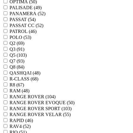
OPTIMA (
50
)
PALISADE (
49
)
PANAMERA (
52
)
PASSAT (
54
)
PASSAT CC (
52
)
PATROL (
46
)
POLO (
53
)
Q2 (
69
)
Q3 (
91
)
Q5 (
103
)
Q7 (
93
)
Q8 (
84
)
QASHQAI (
48
)
R-CLASS (
68
)
R8 (
67
)
RAM (
48
)
RANGE ROVER (
104
)
RANGE ROVER EVOQUE (
50
)
RANGE ROVER SPORT (
103
)
RANGE ROVER VELAR (
55
)
RAPID (
46
)
RAV4 (
52
)
RIO (
51
)