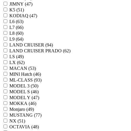
JIMNY (
47
)
K5 (
51
)
KODIAQ (
47
)
L6 (
63
)
L7 (
66
)
L8 (
60
)
L9 (
64
)
LAND CRUISER (
94
)
LAND CRUISER PRADO (
62
)
LS (
49
)
LX (
62
)
MACAN (
53
)
MINI Hatch (
46
)
ML-CLASS (
93
)
MODEL 3 (
50
)
MODEL S (
46
)
MODEL Y (
47
)
MOKKA (
46
)
Monjaro (
49
)
MUSTANG (
77
)
NX (
51
)
OCTAVIA (
48
)