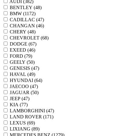
AUDI (
382
)
BENTLEY (
48
)
BMW (
1172
)
CADILLAC (
47
)
CHANGAN (
46
)
CHERY (
48
)
CHEVROLET (
68
)
DODGE (
67
)
EXEED (
46
)
FORD (
79
)
GEELY (
50
)
GENESIS (
47
)
HAVAL (
49
)
HYUNDAI (
64
)
JAECOO (
47
)
JAGUAR (
50
)
JEEP (
47
)
KIA (
77
)
LAMBORGHINI (
47
)
LAND ROVER (
171
)
LEXUS (
69
)
LIXIANG (
89
)
MERCEDES BENZ (
1279
)