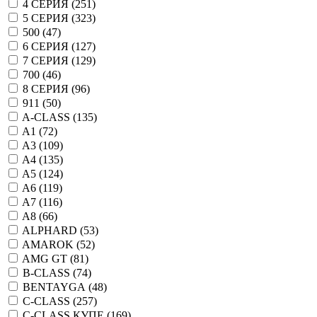
4 СЕРИЯ (
251
)
5 СЕРИЯ (
323
)
500 (
47
)
6 СЕРИЯ (
127
)
7 СЕРИЯ (
129
)
700 (
46
)
8 СЕРИЯ (
96
)
911 (
50
)
A-CLASS (
135
)
A1 (
72
)
A3 (
109
)
A4 (
135
)
A5 (
124
)
A6 (
119
)
A7 (
116
)
A8 (
66
)
ALPHARD (
53
)
AMAROK (
52
)
AMG GT (
81
)
B-CLASS (
74
)
BENTAYGA (
48
)
C-CLASS (
257
)
C-CLASS КУПЕ (
169
)