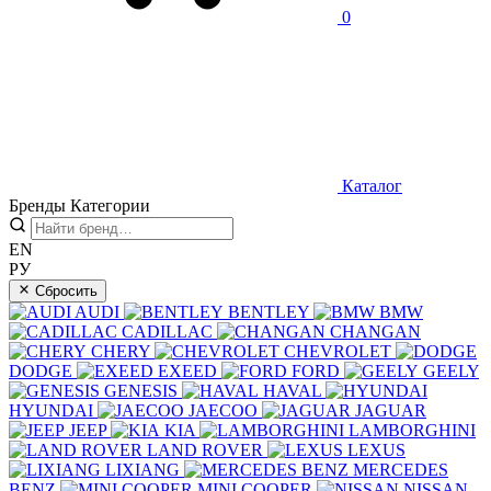
0
Каталог
Бренды
Категории
EN
РУ
Сбросить
AUDI
BENTLEY
BMW
CADILLAC
CHANGAN
CHERY
CHEVROLET
DODGE
EXEED
FORD
GEELY
GENESIS
HAVAL
HYUNDAI
JAECOO
JAGUAR
JEEP
KIA
LAMBORGHINI
LAND ROVER
LEXUS
LIXIANG
MERCEDES
BENZ
MINI COOPER
NISSAN