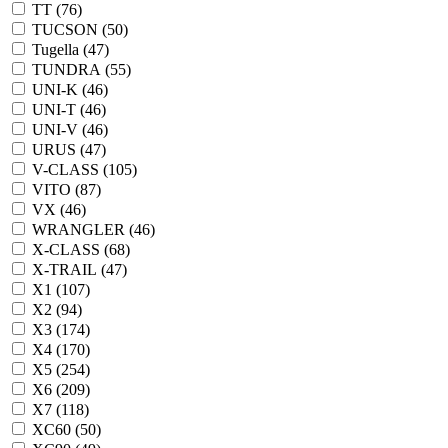
TT (
76
)
TUCSON (
50
)
Tugella (
47
)
TUNDRA (
55
)
UNI-K (
46
)
UNI-T (
46
)
UNI-V (
46
)
URUS (
47
)
V-CLASS (
105
)
VITO (
87
)
VX (
46
)
WRANGLER (
46
)
X-CLASS (
68
)
X-TRAIL (
47
)
X1 (
107
)
X2 (
94
)
X3 (
174
)
X4 (
170
)
X5 (
254
)
X6 (
209
)
X7 (
118
)
XC60 (
50
)