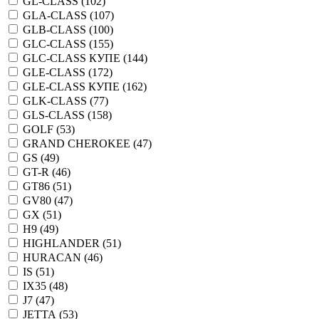
GL-CLASS (
102
)
GLA-CLASS (
107
)
GLB-CLASS (
100
)
GLC-CLASS (
155
)
GLC-CLASS КУПЕ (
144
)
GLE-CLASS (
172
)
GLE-CLASS КУПЕ (
162
)
GLK-CLASS (
77
)
GLS-CLASS (
158
)
GOLF (
53
)
GRAND CHEROKEE (
47
)
GS (
49
)
GT-R (
46
)
GT86 (
51
)
GV80 (
47
)
GX (
51
)
H9 (
49
)
HIGHLANDER (
51
)
HURACAN (
46
)
IS (
51
)
IX35 (
48
)
J7 (
47
)
JETTA (
53
)