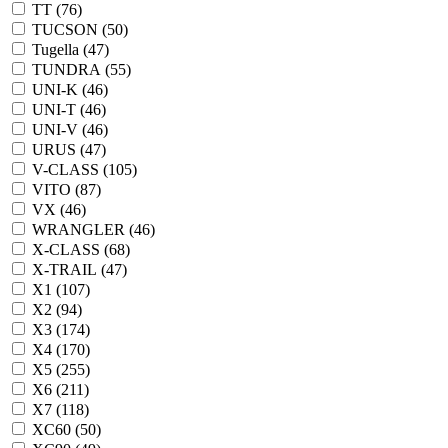
TT (
76
)
TUCSON (
50
)
Tugella (
47
)
TUNDRA (
55
)
UNI-K (
46
)
UNI-T (
46
)
UNI-V (
46
)
URUS (
47
)
V-CLASS (
105
)
VITO (
87
)
VX (
46
)
WRANGLER (
46
)
X-CLASS (
68
)
X-TRAIL (
47
)
X1 (
107
)
X2 (
94
)
X3 (
174
)
X4 (
170
)
X5 (
255
)
X6 (
211
)
X7 (
118
)
XC60 (
50
)