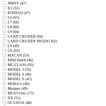
JIMNY (
47
)
K5 (
51
)
KODIAQ (
47
)
L6 (
63
)
L7 (
66
)
L8 (
60
)
L9 (
64
)
LAND CRUISER (
94
)
LAND CRUISER PRADO (
62
)
LS (
49
)
LX (
62
)
MACAN (
53
)
MINI Hatch (
46
)
ML-CLASS (
93
)
MODEL 3 (
50
)
MODEL S (
46
)
MODEL Y (
47
)
MOKKA (
46
)
Monjaro (
49
)
MUSTANG (
77
)
NX (
51
)
OCTAVIA (
48
)