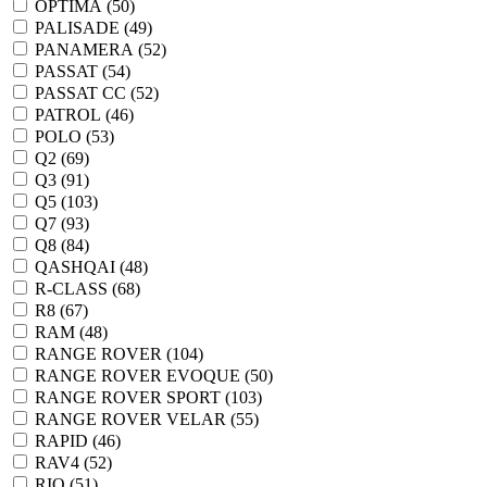
OPTIMA (
50
)
PALISADE (
49
)
PANAMERA (
52
)
PASSAT (
54
)
PASSAT CC (
52
)
PATROL (
46
)
POLO (
53
)
Q2 (
69
)
Q3 (
91
)
Q5 (
103
)
Q7 (
93
)
Q8 (
84
)
QASHQAI (
48
)
R-CLASS (
68
)
R8 (
67
)
RAM (
48
)
RANGE ROVER (
104
)
RANGE ROVER EVOQUE (
50
)
RANGE ROVER SPORT (
103
)
RANGE ROVER VELAR (
55
)
RAPID (
46
)
RAV4 (
52
)
RIO (
51
)