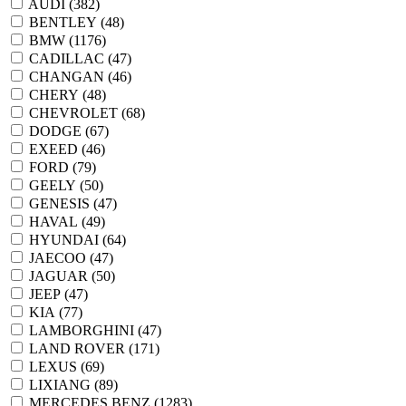
AUDI (
382
)
BENTLEY (
48
)
BMW (
1176
)
CADILLAC (
47
)
CHANGAN (
46
)
CHERY (
48
)
CHEVROLET (
68
)
DODGE (
67
)
EXEED (
46
)
FORD (
79
)
GEELY (
50
)
GENESIS (
47
)
HAVAL (
49
)
HYUNDAI (
64
)
JAECOO (
47
)
JAGUAR (
50
)
JEEP (
47
)
KIA (
77
)
LAMBORGHINI (
47
)
LAND ROVER (
171
)
LEXUS (
69
)
LIXIANG (
89
)
MERCEDES BENZ (
1283
)