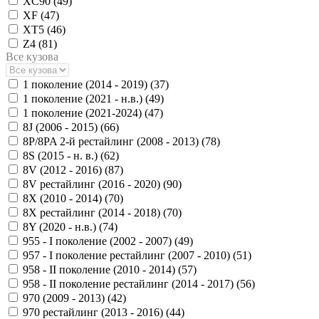
XC90 (
49
)
XF (
47
)
XT5 (
46
)
Z4 (
81
)
Все кузова
1 поколение (2014 - 2019) (
37
)
1 поколение (2021 - н.в.) (
49
)
1 поколение (2021-2024) (
47
)
8J (2006 - 2015) (
66
)
8P/8PA 2-й рестайлинг (2008 - 2013) (
78
)
8S (2015 - н. в.) (
62
)
8V (2012 - 2016) (
87
)
8V рестайлинг (2016 - 2020) (
90
)
8X (2010 - 2014) (
70
)
8X рестайлинг (2014 - 2018) (
70
)
8Y (2020 - н.в.) (
74
)
955 - I поколение (2002 - 2007) (
49
)
957 - I поколение рестайлинг (2007 - 2010) (
51
)
958 - II поколение (2010 - 2014) (
57
)
958 - II поколение рестайлинг (2014 - 2017) (
56
)
970 (2009 - 2013) (
42
)
970 рестайлинг (2013 - 2016) (
44
)