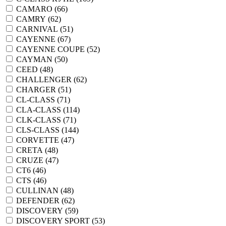
CAMARO (
66
)
CAMRY (
62
)
CARNIVAL (
51
)
CAYENNE (
67
)
CAYENNE COUPE (
52
)
CAYMAN (
50
)
CEED (
48
)
CHALLENGER (
62
)
CHARGER (
51
)
CL-CLASS (
71
)
CLA-CLASS (
114
)
CLK-CLASS (
71
)
CLS-CLASS (
144
)
CORVETTE (
47
)
CRETA (
48
)
CRUZE (
47
)
CT6 (
46
)
CTS (
46
)
CULLINAN (
48
)
DEFENDER (
62
)
DISCOVERY (
59
)
DISCOVERY SPORT (
53
)