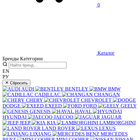
0
Каталог
Бренды
Категории
EN
РУ
Сбросить
AUDI
BENTLEY
BMW
CADILLAC
CHANGAN
CHERY
CHEVROLET
DODGE
EXEED
FORD
GEELY
GENESIS
HAVAL
HYUNDAI
JAECOO
JAGUAR
JEEP
KIA
LAMBORGHINI
LAND ROVER
LEXUS
LIXIANG
MERCEDES
BENZ
MINI COOPER
NISSAN