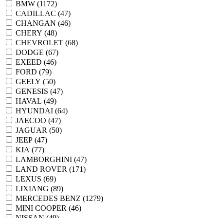
BMW (
1172
)
CADILLAC (
47
)
CHANGAN (
46
)
CHERY (
48
)
CHEVROLET (
68
)
DODGE (
67
)
EXEED (
46
)
FORD (
79
)
GEELY (
50
)
GENESIS (
47
)
HAVAL (
49
)
HYUNDAI (
64
)
JAECOO (
47
)
JAGUAR (
50
)
JEEP (
47
)
KIA (
77
)
LAMBORGHINI (
47
)
LAND ROVER (
171
)
LEXUS (
69
)
LIXIANG (
89
)
MERCEDES BENZ (
1279
)
MINI COOPER (
46
)
NISSAN (
49
)