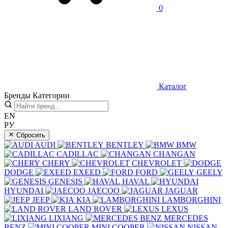
0
Каталог
Бренды
Категории
EN
РУ
Сбросить
AUDI
BENTLEY
BMW
CADILLAC
CHANGAN
CHERY
CHEVROLET
DODGE
EXEED
FORD
GEELY
GENESIS
HAVAL
HYUNDAI
JAECOO
JAGUAR
JEEP
KIA
LAMBORGHINI
LAND ROVER
LEXUS
LIXIANG
MERCEDES
BENZ
MINI COOPER
NISSAN