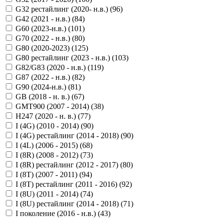
G32 рестайлинг (2020- н.в.) (
96
)
G42 (2021 - н.в.) (
84
)
G60 (2023-н.в.) (
101
)
G70 (2022 - н.в.) (
80
)
G80 (2020-2023) (
125
)
G80 рестайлинг (2023 - н.в.) (
103
)
G82/G83 (2020 - н.в.) (
119
)
G87 (2022 - н.в.) (
82
)
G90 (2024-н.в.) (
81
)
GB (2018 - н. в.) (
67
)
GMT900 (2007 - 2014) (
38
)
H247 (2020 - н. в.) (
77
)
I (4G) (2010 - 2014) (
90
)
I (4G) рестайлинг (2014 - 2018) (
90
)
I (4L) (2006 - 2015) (
68
)
I (8R) (2008 - 2012) (
73
)
I (8R) рестайлинг (2012 - 2017) (
80
)
I (8T) (2007 - 2011) (
94
)
I (8T) рестайлинг (2011 - 2016) (
92
)
I (8U) (2011 - 2014) (
74
)
I (8U) рестайлинг (2014 - 2018) (
71
)
I поколение (2016 - н.в.) (
43
)