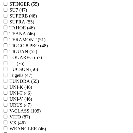
STINGER (
55
)
SU7 (
47
)
SUPERB (
48
)
SUPRA (
55
)
TAHOE (
46
)
TEANA (
46
)
TERAMONT (
51
)
TIGGO 8 PRO (
48
)
TIGUAN (
52
)
TOUAREG (
57
)
TT (
76
)
TUCSON (
50
)
Tugella (
47
)
TUNDRA (
55
)
UNI-K (
46
)
UNI-T (
46
)
UNI-V (
46
)
URUS (
47
)
V-CLASS (
105
)
VITO (
87
)
VX (
46
)
WRANGLER (
46
)