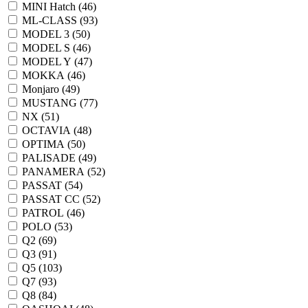
MINI Hatch (
46
)
ML-CLASS (
93
)
MODEL 3 (
50
)
MODEL S (
46
)
MODEL Y (
47
)
MOKKA (
46
)
Monjaro (
49
)
MUSTANG (
77
)
NX (
51
)
OCTAVIA (
48
)
OPTIMA (
50
)
PALISADE (
49
)
PANAMERA (
52
)
PASSAT (
54
)
PASSAT CC (
52
)
PATROL (
46
)
POLO (
53
)
Q2 (
69
)
Q3 (
91
)
Q5 (
103
)
Q7 (
93
)
Q8 (
84
)