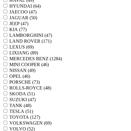
HAVAL (
49
)
HYUNDAI (
64
)
JAECOO (
47
)
JAGUAR (
50
)
JEEP (
47
)
KIA (
77
)
LAMBORGHINI (
47
)
LAND ROVER (
171
)
LEXUS (
69
)
LIXIANG (
89
)
MERCEDES BENZ (
1284
)
MINI COOPER (
46
)
NISSAN (
49
)
OPEL (
46
)
PORSCHE (
73
)
ROLLS-ROYCE (
48
)
SKODA (
51
)
SUZUKI (
47
)
TANK (
48
)
TESLA (
51
)
TOYOTA (
127
)
VOLKSWAGEN (
69
)
VOLVO (
52
)