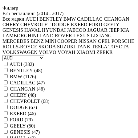
Фильтр
F25 рестайлинг (2014 - 2017)
Все марки
AUDI
BENTLEY
BMW
CADILLAC
CHANGAN
CHERY
CHEVROLET
DODGE
EXEED
FORD
GEELY
GENESIS
HAVAL
HYUNDAI
JAECOO
JAGUAR
JEEP
KIA
LAMBORGHINI
LAND ROVER
LEXUS
LIXIANG
MERCEDES BENZ
MINI COOPER
NISSAN
OPEL
PORSCHE
ROLLS-ROYCE
SKODA
SUZUKI
TANK
TESLA
TOYOTA
VOLKSWAGEN
VOLVO
VOYAH
XIAOMI
ZEEKR
AUDI (
382
)
BENTLEY (
48
)
BMW (
1176
)
CADILLAC (
47
)
CHANGAN (
46
)
CHERY (
48
)
CHEVROLET (
68
)
DODGE (
67
)
EXEED (
46
)
FORD (
79
)
GEELY (
50
)
GENESIS (
47
)