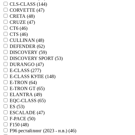
CLS-CLASS (
144
)
CORVETTE (
47
)
CRETA (
48
)
CRUZE (
47
)
CT6 (
46
)
CTS (
46
)
CULLINAN (
48
)
DEFENDER (
62
)
DISCOVERY (
59
)
DISCOVERY SPORT (
53
)
DURANGO (
47
)
E-CLASS (
277
)
E-CLASS КУПЕ (
148
)
E-TRON (
64
)
E-TRON GT (
65
)
ELANTRA (
49
)
EQC-CLASS (
65
)
ES (
53
)
ESCALADE (
47
)
F-PACE (
50
)
F150 (
48
)
F96 рестайлинг (2023 - н.в.) (
46
)