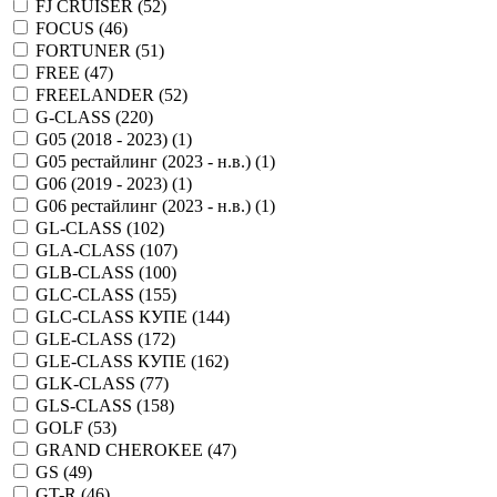
FJ CRUISER (
52
)
FOCUS (
46
)
FORTUNER (
51
)
FREE (
47
)
FREELANDER (
52
)
G-CLASS (
220
)
G05 (2018 - 2023) (
1
)
G05 рестайлинг (2023 - н.в.) (
1
)
G06 (2019 - 2023) (
1
)
G06 рестайлинг (2023 - н.в.) (
1
)
GL-CLASS (
102
)
GLA-CLASS (
107
)
GLB-CLASS (
100
)
GLC-CLASS (
155
)
GLC-CLASS КУПЕ (
144
)
GLE-CLASS (
172
)
GLE-CLASS КУПЕ (
162
)
GLK-CLASS (
77
)
GLS-CLASS (
158
)
GOLF (
53
)
GRAND CHEROKEE (
47
)
GS (
49
)
GT-R (
46
)