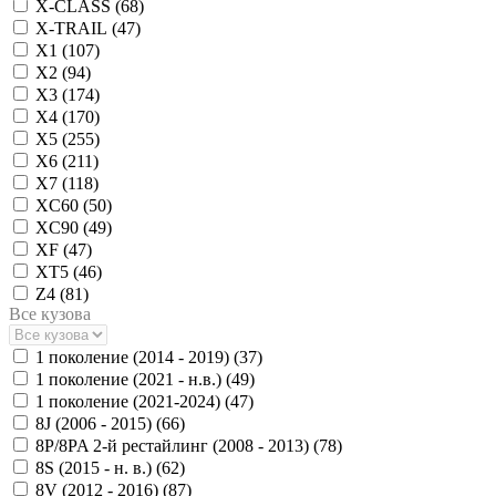
X-CLASS (
68
)
X-TRAIL (
47
)
X1 (
107
)
X2 (
94
)
X3 (
174
)
X4 (
170
)
X5 (
255
)
X6 (
211
)
X7 (
118
)
XC60 (
50
)
XC90 (
49
)
XF (
47
)
XT5 (
46
)
Z4 (
81
)
Все кузова
1 поколение (2014 - 2019) (
37
)
1 поколение (2021 - н.в.) (
49
)
1 поколение (2021-2024) (
47
)
8J (2006 - 2015) (
66
)
8P/8PA 2-й рестайлинг (2008 - 2013) (
78
)
8S (2015 - н. в.) (
62
)
8V (2012 - 2016) (
87
)