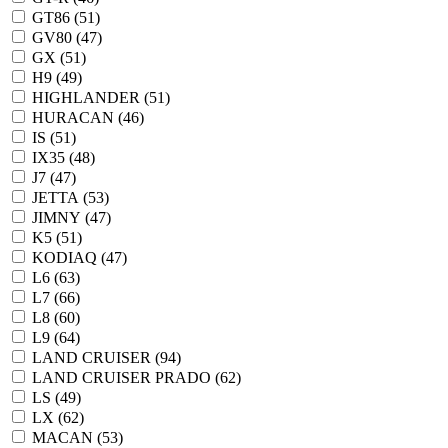
GT86 (
51
)
GV80 (
47
)
GX (
51
)
H9 (
49
)
HIGHLANDER (
51
)
HURACAN (
46
)
IS (
51
)
IX35 (
48
)
J7 (
47
)
JETTA (
53
)
JIMNY (
47
)
K5 (
51
)
KODIAQ (
47
)
L6 (
63
)
L7 (
66
)
L8 (
60
)
L9 (
64
)
LAND CRUISER (
94
)
LAND CRUISER PRADO (
62
)
LS (
49
)
LX (
62
)
MACAN (
53
)