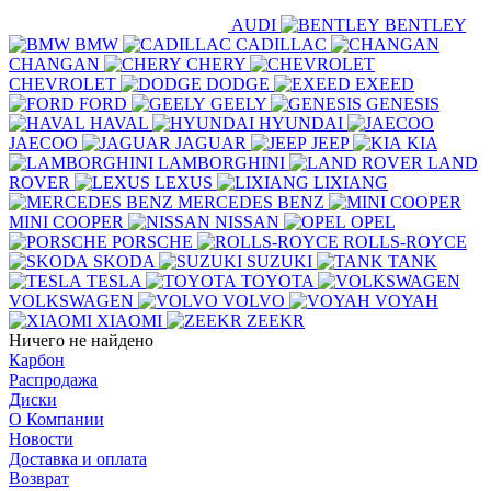
AUDI
BENTLEY
BMW
CADILLAC
CHANGAN
CHERY
CHEVROLET
DODGE
EXEED
FORD
GEELY
GENESIS
HAVAL
HYUNDAI
JAECOO
JAGUAR
JEEP
KIA
LAMBORGHINI
LAND
ROVER
LEXUS
LIXIANG
MERCEDES BENZ
MINI COOPER
NISSAN
OPEL
PORSCHE
ROLLS-ROYCE
SKODA
SUZUKI
TANK
TESLA
TOYOTA
VOLKSWAGEN
VOLVO
VOYAH
XIAOMI
ZEEKR
Ничего не найдено
Карбон
Распродажа
Диски
О Компании
Новости
Доставка и оплата
Возврат