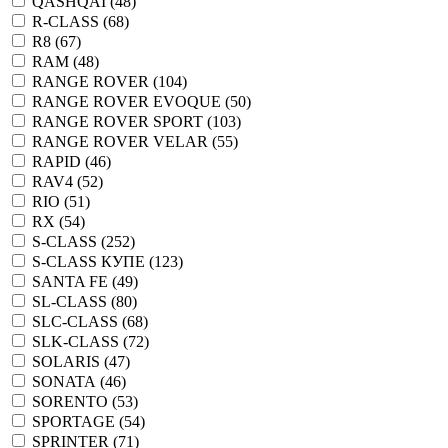
QASHQAI (
48
)
R-CLASS (
68
)
R8 (
67
)
RAM (
48
)
RANGE ROVER (
104
)
RANGE ROVER EVOQUE (
50
)
RANGE ROVER SPORT (
103
)
RANGE ROVER VELAR (
55
)
RAPID (
46
)
RAV4 (
52
)
RIO (
51
)
RX (
54
)
S-CLASS (
252
)
S-CLASS КУПЕ (
123
)
SANTA FE (
49
)
SL-CLASS (
80
)
SLC-CLASS (
68
)
SLK-CLASS (
72
)
SOLARIS (
47
)
SONATA (
46
)
SORENTO (
53
)
SPORTAGE (
54
)
SPRINTER (
71
)