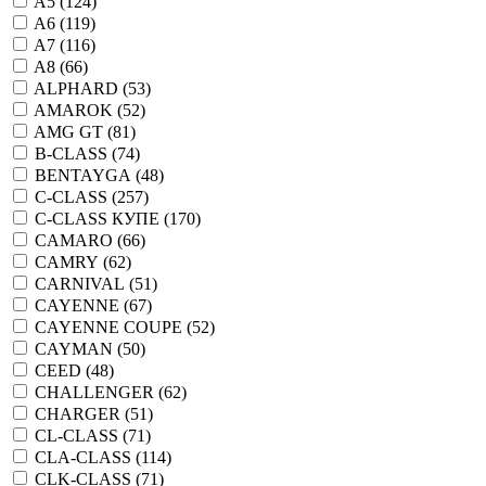
A5 (
124
)
A6 (
119
)
A7 (
116
)
A8 (
66
)
ALPHARD (
53
)
AMAROK (
52
)
AMG GT (
81
)
B-CLASS (
74
)
BENTAYGA (
48
)
C-CLASS (
257
)
C-CLASS КУПЕ (
170
)
CAMARO (
66
)
CAMRY (
62
)
CARNIVAL (
51
)
CAYENNE (
67
)
CAYENNE COUPE (
52
)
CAYMAN (
50
)
CEED (
48
)
CHALLENGER (
62
)
CHARGER (
51
)
CL-CLASS (
71
)
CLA-CLASS (
114
)
CLK-CLASS (
71
)