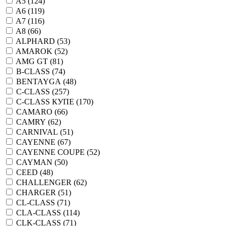
A5 (
124
)
A6 (
119
)
A7 (
116
)
A8 (
66
)
ALPHARD (
53
)
AMAROK (
52
)
AMG GT (
81
)
B-CLASS (
74
)
BENTAYGA (
48
)
C-CLASS (
257
)
C-CLASS КУПЕ (
170
)
CAMARO (
66
)
CAMRY (
62
)
CARNIVAL (
51
)
CAYENNE (
67
)
CAYENNE COUPE (
52
)
CAYMAN (
50
)
CEED (
48
)
CHALLENGER (
62
)
CHARGER (
51
)
CL-CLASS (
71
)
CLA-CLASS (
114
)
CLK-CLASS (
71
)