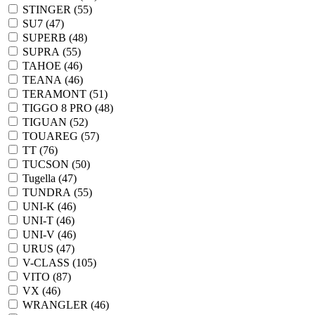
STINGER (
55
)
SU7 (
47
)
SUPERB (
48
)
SUPRA (
55
)
TAHOE (
46
)
TEANA (
46
)
TERAMONT (
51
)
TIGGO 8 PRO (
48
)
TIGUAN (
52
)
TOUAREG (
57
)
TT (
76
)
TUCSON (
50
)
Tugella (
47
)
TUNDRA (
55
)
UNI-K (
46
)
UNI-T (
46
)
UNI-V (
46
)
URUS (
47
)
V-CLASS (
105
)
VITO (
87
)
VX (
46
)
WRANGLER (
46
)