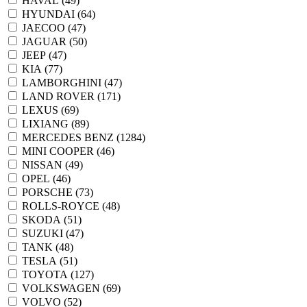
HAVAL (
49
)
HYUNDAI (
64
)
JAECOO (
47
)
JAGUAR (
50
)
JEEP (
47
)
KIA (
77
)
LAMBORGHINI (
47
)
LAND ROVER (
171
)
LEXUS (
69
)
LIXIANG (
89
)
MERCEDES BENZ (
1284
)
MINI COOPER (
46
)
NISSAN (
49
)
OPEL (
46
)
PORSCHE (
73
)
ROLLS-ROYCE (
48
)
SKODA (
51
)
SUZUKI (
47
)
TANK (
48
)
TESLA (
51
)
TOYOTA (
127
)
VOLKSWAGEN (
69
)
VOLVO (
52
)