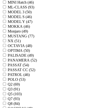
MINI Hatch (
46
)
ML-CLASS (
93
)
MODEL 3 (
50
)
MODEL S (
46
)
MODEL Y (
47
)
MOKKA (
46
)
Monjaro (
49
)
MUSTANG (
77
)
NX (
51
)
OCTAVIA (
48
)
OPTIMA (
50
)
PALISADE (
49
)
PANAMERA (
52
)
PASSAT (
54
)
PASSAT CC (
52
)
PATROL (
46
)
POLO (
53
)
Q2 (
69
)
Q3 (
91
)
Q5 (
103
)
Q7 (
93
)
Q8 (
84
)