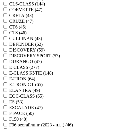
CLS-CLASS (
144
)
CORVETTE (
47
)
CRETA (
48
)
CRUZE (
47
)
CT6 (
46
)
CTS (
46
)
CULLINAN (
48
)
DEFENDER (
62
)
DISCOVERY (
59
)
DISCOVERY SPORT (
53
)
DURANGO (
47
)
E-CLASS (
277
)
E-CLASS КУПЕ (
148
)
E-TRON (
64
)
E-TRON GT (
65
)
ELANTRA (
49
)
EQC-CLASS (
65
)
ES (
53
)
ESCALADE (
47
)
F-PACE (
50
)
F150 (
48
)
F96 рестайлинг (2023 - н.в.) (
46
)