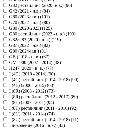
G32 рестайлинг (2020- н.в.) (
96
)
G42 (2021 - н.в.) (
84
)
G60 (2023-н.в.) (
101
)
G70 (2022 - н.в.) (
80
)
G80 (2020-2023) (
125
)
G80 рестайлинг (2023 - н.в.) (
103
)
G82/G83 (2020 - н.в.) (
119
)
G87 (2022 - н.в.) (
82
)
G90 (2024-н.в.) (
81
)
GB (2018 - н. в.) (
67
)
GMT900 (2007 - 2014) (
38
)
H247 (2020 - н. в.) (
77
)
I (4G) (2010 - 2014) (
90
)
I (4G) рестайлинг (2014 - 2018) (
90
)
I (4L) (2006 - 2015) (
68
)
I (8R) (2008 - 2012) (
73
)
I (8R) рестайлинг (2012 - 2017) (
80
)
I (8T) (2007 - 2011) (
94
)
I (8T) рестайлинг (2011 - 2016) (
92
)
I (8U) (2011 - 2014) (
74
)
I (8U) рестайлинг (2014 - 2018) (
71
)
I поколение (2016 - н.в.) (
43
)