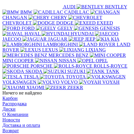
AUDI
BENTLEY
BMW
CADILLAC
CHANGAN
CHERY
CHEVROLET
DODGE
EXEED
FORD
GEELY
GENESIS
HAVAL
HYUNDAI
JAECOO
JAGUAR
JEEP
KIA
LAMBORGHINI
LAND
ROVER
LEXUS
LIXIANG
MERCEDES BENZ
MINI COOPER
NISSAN
OPEL
PORSCHE
ROLLS-ROYCE
SKODA
SUZUKI
TANK
TESLA
TOYOTA
VOLKSWAGEN
VOLVO
VOYAH
XIAOMI
ZEEKR
Ничего не найдено
Карбон
Распродажа
Диски
О Компании
Новости
Доставка и оплата
Возврат