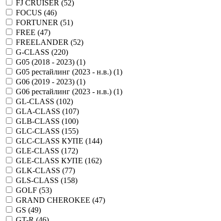
FJ CRUISER (
52
)
FOCUS (
46
)
FORTUNER (
51
)
FREE (
47
)
FREELANDER (
52
)
G-CLASS (
220
)
G05 (2018 - 2023) (
1
)
G05 рестайлинг (2023 - н.в.) (
1
)
G06 (2019 - 2023) (
1
)
G06 рестайлинг (2023 - н.в.) (
1
)
GL-CLASS (
102
)
GLA-CLASS (
107
)
GLB-CLASS (
100
)
GLC-CLASS (
155
)
GLC-CLASS КУПЕ (
144
)
GLE-CLASS (
172
)
GLE-CLASS КУПЕ (
162
)
GLK-CLASS (
77
)
GLS-CLASS (
158
)
GOLF (
53
)
GRAND CHEROKEE (
47
)
GS (
49
)
GT-R (
46
)