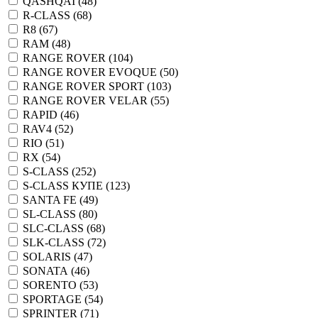
QASHQAI (
48
)
R-CLASS (
68
)
R8 (
67
)
RAM (
48
)
RANGE ROVER (
104
)
RANGE ROVER EVOQUE (
50
)
RANGE ROVER SPORT (
103
)
RANGE ROVER VELAR (
55
)
RAPID (
46
)
RAV4 (
52
)
RIO (
51
)
RX (
54
)
S-CLASS (
252
)
S-CLASS КУПЕ (
123
)
SANTA FE (
49
)
SL-CLASS (
80
)
SLC-CLASS (
68
)
SLK-CLASS (
72
)
SOLARIS (
47
)
SONATA (
46
)
SORENTO (
53
)
SPORTAGE (
54
)
SPRINTER (
71
)