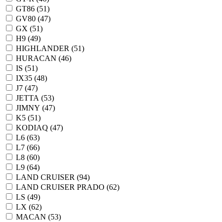
GT86 (
51
)
GV80 (
47
)
GX (
51
)
H9 (
49
)
HIGHLANDER (
51
)
HURACAN (
46
)
IS (
51
)
IX35 (
48
)
J7 (
47
)
JETTA (
53
)
JIMNY (
47
)
K5 (
51
)
KODIAQ (
47
)
L6 (
63
)
L7 (
66
)
L8 (
60
)
L9 (
64
)
LAND CRUISER (
94
)
LAND CRUISER PRADO (
62
)
LS (
49
)
LX (
62
)
MACAN (
53
)