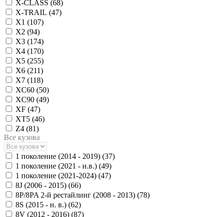
X-CLASS (
68
)
X-TRAIL (
47
)
X1 (
107
)
X2 (
94
)
X3 (
174
)
X4 (
170
)
X5 (
255
)
X6 (
211
)
X7 (
118
)
XC60 (
50
)
XC90 (
49
)
XF (
47
)
XT5 (
46
)
Z4 (
81
)
Все кузова
1 поколение (2014 - 2019) (
37
)
1 поколение (2021 - н.в.) (
49
)
1 поколение (2021-2024) (
47
)
8J (2006 - 2015) (
66
)
8P/8PA 2-й рестайлинг (2008 - 2013) (
78
)
8S (2015 - н. в.) (
62
)
8V (2012 - 2016) (
87
)