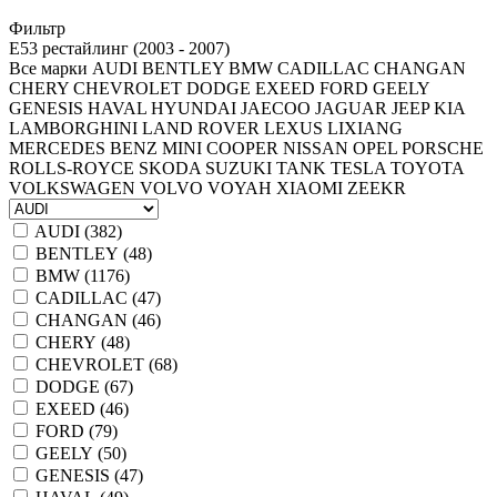
Фильтр
E53 рестайлинг (2003 - 2007)
Все марки
AUDI
BENTLEY
BMW
CADILLAC
CHANGAN
CHERY
CHEVROLET
DODGE
EXEED
FORD
GEELY
GENESIS
HAVAL
HYUNDAI
JAECOO
JAGUAR
JEEP
KIA
LAMBORGHINI
LAND ROVER
LEXUS
LIXIANG
MERCEDES BENZ
MINI COOPER
NISSAN
OPEL
PORSCHE
ROLLS-ROYCE
SKODA
SUZUKI
TANK
TESLA
TOYOTA
VOLKSWAGEN
VOLVO
VOYAH
XIAOMI
ZEEKR
AUDI (
382
)
BENTLEY (
48
)
BMW (
1176
)
CADILLAC (
47
)
CHANGAN (
46
)
CHERY (
48
)
CHEVROLET (
68
)
DODGE (
67
)
EXEED (
46
)
FORD (
79
)
GEELY (
50
)
GENESIS (
47
)