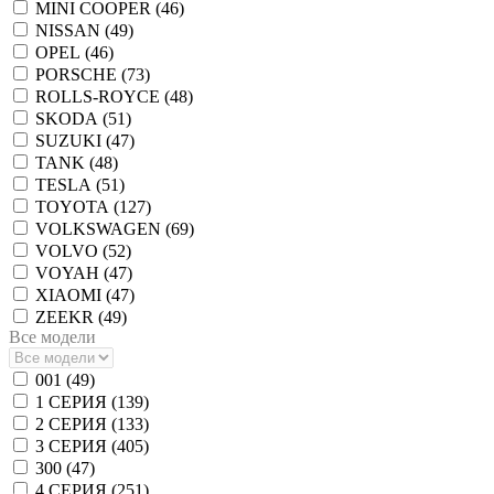
MINI COOPER (
46
)
NISSAN (
49
)
OPEL (
46
)
PORSCHE (
73
)
ROLLS-ROYCE (
48
)
SKODA (
51
)
SUZUKI (
47
)
TANK (
48
)
TESLA (
51
)
TOYOTA (
127
)
VOLKSWAGEN (
69
)
VOLVO (
52
)
VOYAH (
47
)
XIAOMI (
47
)
ZEEKR (
49
)
Все модели
001 (
49
)
1 СЕРИЯ (
139
)
2 СЕРИЯ (
133
)
3 СЕРИЯ (
405
)
300 (
47
)
4 СЕРИЯ (
251
)