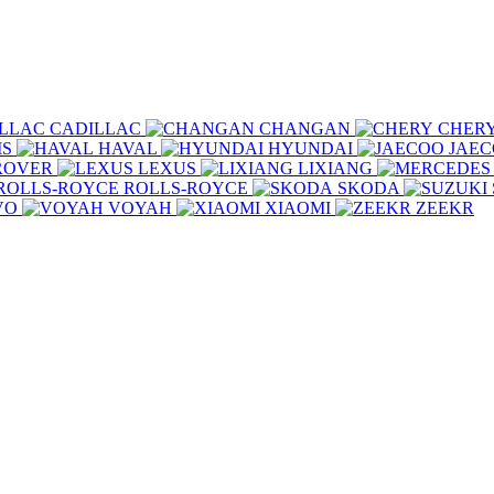
CADILLAC
CHANGAN
CHER
IS
HAVAL
HYUNDAI
JAE
ROVER
LEXUS
LIXIANG
ROLLS-ROYCE
SKODA
VO
VOYAH
XIAOMI
ZEEKR