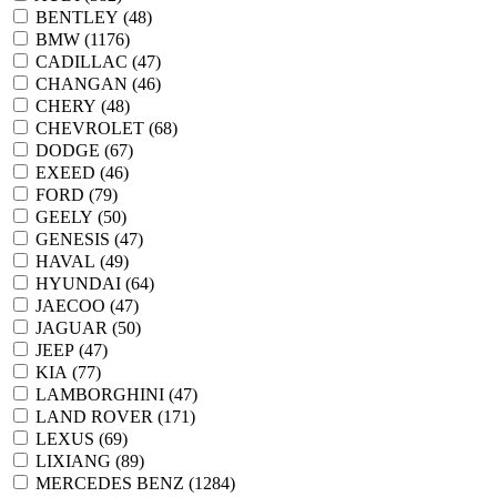
BENTLEY (
48
)
BMW (
1176
)
CADILLAC (
47
)
CHANGAN (
46
)
CHERY (
48
)
CHEVROLET (
68
)
DODGE (
67
)
EXEED (
46
)
FORD (
79
)
GEELY (
50
)
GENESIS (
47
)
HAVAL (
49
)
HYUNDAI (
64
)
JAECOO (
47
)
JAGUAR (
50
)
JEEP (
47
)
KIA (
77
)
LAMBORGHINI (
47
)
LAND ROVER (
171
)
LEXUS (
69
)
LIXIANG (
89
)
MERCEDES BENZ (
1284
)