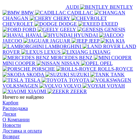
AUDI
BENTLEY
BMW
CADILLAC
CHANGAN
CHERY
CHEVROLET
DODGE
EXEED
FORD
GEELY
GENESIS
HAVAL
HYUNDAI
JAECOO
JAGUAR
JEEP
KIA
LAMBORGHINI
LAND
ROVER
LEXUS
LIXIANG
MERCEDES BENZ
MINI COOPER
NISSAN
OPEL
PORSCHE
ROLLS-ROYCE
SKODA
SUZUKI
TANK
TESLA
TOYOTA
VOLKSWAGEN
VOLVO
VOYAH
XIAOMI
ZEEKR
Ничего не найдено
Карбон
Распродажа
Диски
О Компании
Новости
Доставка и оплата
Возврат