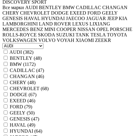
DISCOVERY SPORT
Все марки
AUDI
BENTLEY
BMW
CADILLAC
CHANGAN
CHERY
CHEVROLET
DODGE
EXEED
FORD
GEELY
GENESIS
HAVAL
HYUNDAI
JAECOO
JAGUAR
JEEP
KIA
LAMBORGHINI
LAND ROVER
LEXUS
LIXIANG
MERCEDES BENZ
MINI COOPER
NISSAN
OPEL
PORSCHE
ROLLS-ROYCE
SKODA
SUZUKI
TANK
TESLA
TOYOTA
VOLKSWAGEN
VOLVO
VOYAH
XIAOMI
ZEEKR
AUDI (
382
)
BENTLEY (
48
)
BMW (
1172
)
CADILLAC (
47
)
CHANGAN (
46
)
CHERY (
48
)
CHEVROLET (
68
)
DODGE (
67
)
EXEED (
46
)
FORD (
79
)
GEELY (
50
)
GENESIS (
47
)
HAVAL (
49
)
HYUNDAI (
64
)