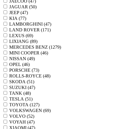
JAECOO (
47
)
JAGUAR (
50
)
JEEP (
47
)
KIA (
77
)
LAMBORGHINI (
47
)
LAND ROVER (
171
)
LEXUS (
69
)
LIXIANG (
89
)
MERCEDES BENZ (
1279
)
MINI COOPER (
46
)
NISSAN (
49
)
OPEL (
46
)
PORSCHE (
73
)
ROLLS-ROYCE (
48
)
SKODA (
51
)
SUZUKI (
47
)
TANK (
48
)
TESLA (
51
)
TOYOTA (
127
)
VOLKSWAGEN (
69
)
VOLVO (
52
)
VOYAH (
47
)
XIAOMI (
47
)