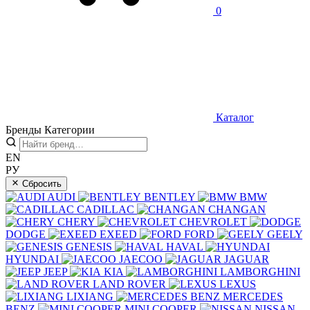
0
Каталог
Бренды
Категории
EN
РУ
Сбросить
AUDI
BENTLEY
BMW
CADILLAC
CHANGAN
CHERY
CHEVROLET
DODGE
EXEED
FORD
GEELY
GENESIS
HAVAL
HYUNDAI
JAECOO
JAGUAR
JEEP
KIA
LAMBORGHINI
LAND ROVER
LEXUS
LIXIANG
MERCEDES
BENZ
MINI COOPER
NISSAN