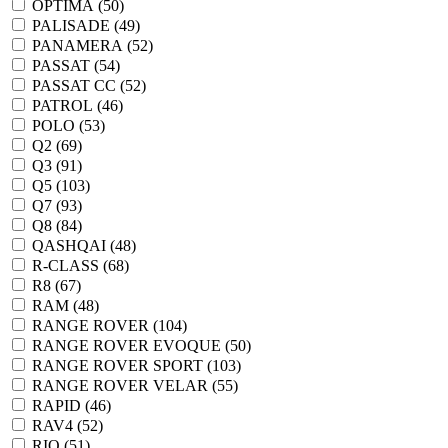
OPTIMA (
50
)
PALISADE (
49
)
PANAMERA (
52
)
PASSAT (
54
)
PASSAT CC (
52
)
PATROL (
46
)
POLO (
53
)
Q2 (
69
)
Q3 (
91
)
Q5 (
103
)
Q7 (
93
)
Q8 (
84
)
QASHQAI (
48
)
R-CLASS (
68
)
R8 (
67
)
RAM (
48
)
RANGE ROVER (
104
)
RANGE ROVER EVOQUE (
50
)
RANGE ROVER SPORT (
103
)
RANGE ROVER VELAR (
55
)
RAPID (
46
)
RAV4 (
52
)
RIO (
51
)