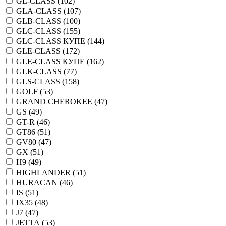
GL-CLASS (
102
)
GLA-CLASS (
107
)
GLB-CLASS (
100
)
GLC-CLASS (
155
)
GLC-CLASS КУПЕ (
144
)
GLE-CLASS (
172
)
GLE-CLASS КУПЕ (
162
)
GLK-CLASS (
77
)
GLS-CLASS (
158
)
GOLF (
53
)
GRAND CHEROKEE (
47
)
GS (
49
)
GT-R (
46
)
GT86 (
51
)
GV80 (
47
)
GX (
51
)
H9 (
49
)
HIGHLANDER (
51
)
HURACAN (
46
)
IS (
51
)
IX35 (
48
)
J7 (
47
)
JETTA (
53
)