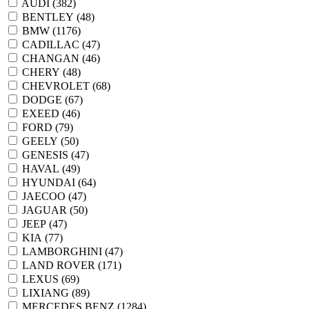
AUDI (
382
)
BENTLEY (
48
)
BMW (
1176
)
CADILLAC (
47
)
CHANGAN (
46
)
CHERY (
48
)
CHEVROLET (
68
)
DODGE (
67
)
EXEED (
46
)
FORD (
79
)
GEELY (
50
)
GENESIS (
47
)
HAVAL (
49
)
HYUNDAI (
64
)
JAECOO (
47
)
JAGUAR (
50
)
JEEP (
47
)
KIA (
77
)
LAMBORGHINI (
47
)
LAND ROVER (
171
)
LEXUS (
69
)
LIXIANG (
89
)
MERCEDES BENZ (
1284
)