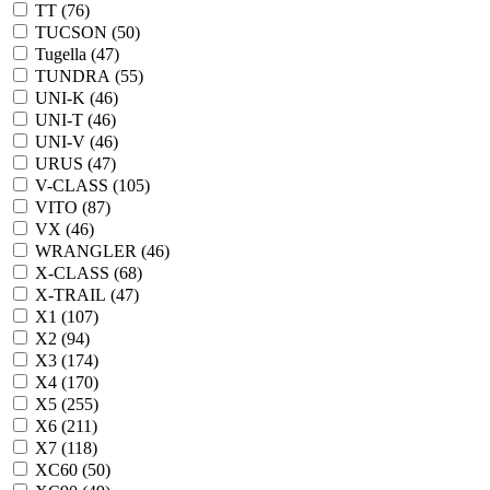
TT (
76
)
TUCSON (
50
)
Tugella (
47
)
TUNDRA (
55
)
UNI-K (
46
)
UNI-T (
46
)
UNI-V (
46
)
URUS (
47
)
V-CLASS (
105
)
VITO (
87
)
VX (
46
)
WRANGLER (
46
)
X-CLASS (
68
)
X-TRAIL (
47
)
X1 (
107
)
X2 (
94
)
X3 (
174
)
X4 (
170
)
X5 (
255
)
X6 (
211
)
X7 (
118
)
XC60 (
50
)