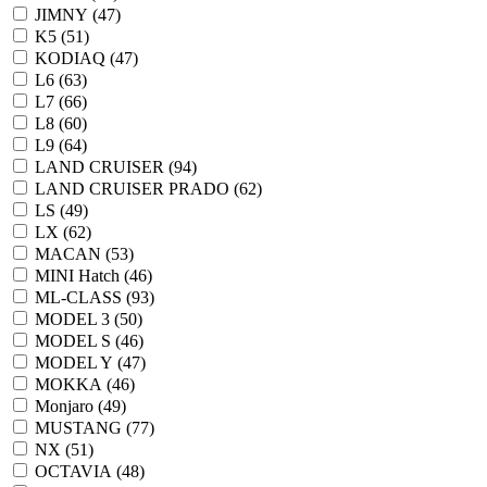
JIMNY (
47
)
K5 (
51
)
KODIAQ (
47
)
L6 (
63
)
L7 (
66
)
L8 (
60
)
L9 (
64
)
LAND CRUISER (
94
)
LAND CRUISER PRADO (
62
)
LS (
49
)
LX (
62
)
MACAN (
53
)
MINI Hatch (
46
)
ML-CLASS (
93
)
MODEL 3 (
50
)
MODEL S (
46
)
MODEL Y (
47
)
MOKKA (
46
)
Monjaro (
49
)
MUSTANG (
77
)
NX (
51
)
OCTAVIA (
48
)