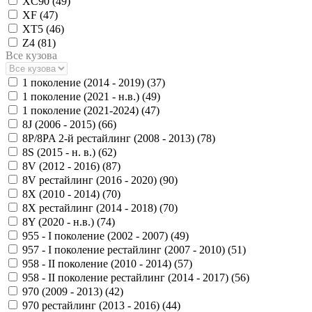
XC90 (
49
)
XF (
47
)
XT5 (
46
)
Z4 (
81
)
Все кузова
1 поколение (2014 - 2019) (
37
)
1 поколение (2021 - н.в.) (
49
)
1 поколение (2021-2024) (
47
)
8J (2006 - 2015) (
66
)
8P/8PA 2-й рестайлинг (2008 - 2013) (
78
)
8S (2015 - н. в.) (
62
)
8V (2012 - 2016) (
87
)
8V рестайлинг (2016 - 2020) (
90
)
8X (2010 - 2014) (
70
)
8X рестайлинг (2014 - 2018) (
70
)
8Y (2020 - н.в.) (
74
)
955 - I поколение (2002 - 2007) (
49
)
957 - I поколение рестайлинг (2007 - 2010) (
51
)
958 - II поколение (2010 - 2014) (
57
)
958 - II поколение рестайлинг (2014 - 2017) (
56
)
970 (2009 - 2013) (
42
)
970 рестайлинг (2013 - 2016) (
44
)