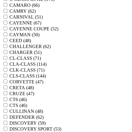
CAMARO (
66
)
CAMRY (
62
)
CARNIVAL (
51
)
CAYENNE (
67
)
CAYENNE COUPE (
52
)
CAYMAN (
50
)
CEED (
48
)
CHALLENGER (
62
)
CHARGER (
51
)
CL-CLASS (
71
)
CLA-CLASS (
114
)
CLK-CLASS (
71
)
CLS-CLASS (
144
)
CORVETTE (
47
)
CRETA (
48
)
CRUZE (
47
)
CT6 (
46
)
CTS (
46
)
CULLINAN (
48
)
DEFENDER (
62
)
DISCOVERY (
59
)
DISCOVERY SPORT (
53
)