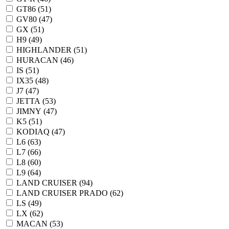
GT86 (
51
)
GV80 (
47
)
GX (
51
)
H9 (
49
)
HIGHLANDER (
51
)
HURACAN (
46
)
IS (
51
)
IX35 (
48
)
J7 (
47
)
JETTA (
53
)
JIMNY (
47
)
K5 (
51
)
KODIAQ (
47
)
L6 (
63
)
L7 (
66
)
L8 (
60
)
L9 (
64
)
LAND CRUISER (
94
)
LAND CRUISER PRADO (
62
)
LS (
49
)
LX (
62
)
MACAN (
53
)