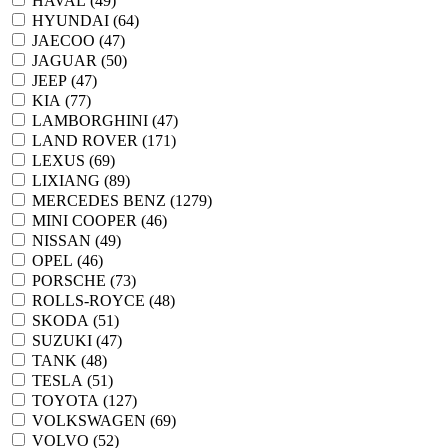
HAVAL (
49
)
HYUNDAI (
64
)
JAECOO (
47
)
JAGUAR (
50
)
JEEP (
47
)
KIA (
77
)
LAMBORGHINI (
47
)
LAND ROVER (
171
)
LEXUS (
69
)
LIXIANG (
89
)
MERCEDES BENZ (
1279
)
MINI COOPER (
46
)
NISSAN (
49
)
OPEL (
46
)
PORSCHE (
73
)
ROLLS-ROYCE (
48
)
SKODA (
51
)
SUZUKI (
47
)
TANK (
48
)
TESLA (
51
)
TOYOTA (
127
)
VOLKSWAGEN (
69
)
VOLVO (
52
)