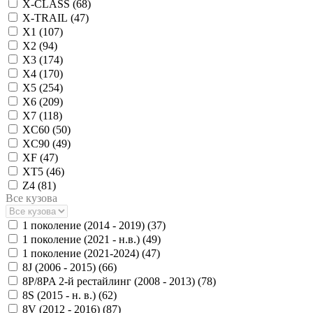
X-CLASS (
68
)
X-TRAIL (
47
)
X1 (
107
)
X2 (
94
)
X3 (
174
)
X4 (
170
)
X5 (
254
)
X6 (
209
)
X7 (
118
)
XC60 (
50
)
XC90 (
49
)
XF (
47
)
XT5 (
46
)
Z4 (
81
)
Все кузова
1 поколение (2014 - 2019) (
37
)
1 поколение (2021 - н.в.) (
49
)
1 поколение (2021-2024) (
47
)
8J (2006 - 2015) (
66
)
8P/8PA 2-й рестайлинг (2008 - 2013) (
78
)
8S (2015 - н. в.) (
62
)
8V (2012 - 2016) (
87
)