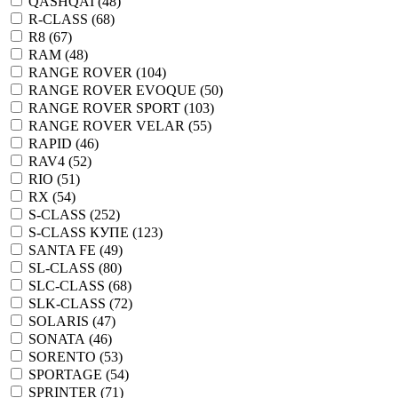
QASHQAI (
48
)
R-CLASS (
68
)
R8 (
67
)
RAM (
48
)
RANGE ROVER (
104
)
RANGE ROVER EVOQUE (
50
)
RANGE ROVER SPORT (
103
)
RANGE ROVER VELAR (
55
)
RAPID (
46
)
RAV4 (
52
)
RIO (
51
)
RX (
54
)
S-CLASS (
252
)
S-CLASS КУПЕ (
123
)
SANTA FE (
49
)
SL-CLASS (
80
)
SLC-CLASS (
68
)
SLK-CLASS (
72
)
SOLARIS (
47
)
SONATA (
46
)
SORENTO (
53
)
SPORTAGE (
54
)
SPRINTER (
71
)