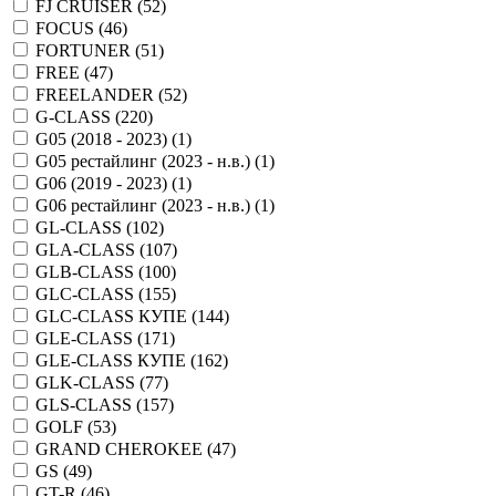
FJ CRUISER (
52
)
FOCUS (
46
)
FORTUNER (
51
)
FREE (
47
)
FREELANDER (
52
)
G-CLASS (
220
)
G05 (2018 - 2023) (
1
)
G05 рестайлинг (2023 - н.в.) (
1
)
G06 (2019 - 2023) (
1
)
G06 рестайлинг (2023 - н.в.) (
1
)
GL-CLASS (
102
)
GLA-CLASS (
107
)
GLB-CLASS (
100
)
GLC-CLASS (
155
)
GLC-CLASS КУПЕ (
144
)
GLE-CLASS (
171
)
GLE-CLASS КУПЕ (
162
)
GLK-CLASS (
77
)
GLS-CLASS (
157
)
GOLF (
53
)
GRAND CHEROKEE (
47
)
GS (
49
)
GT-R (
46
)