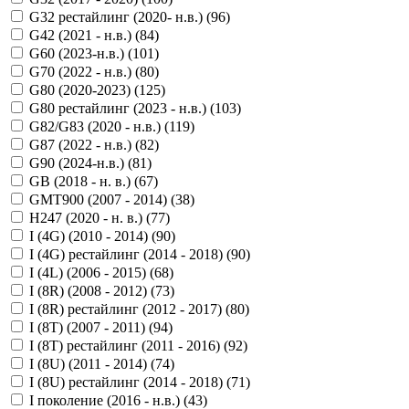
G32 рестайлинг (2020- н.в.) (
96
)
G42 (2021 - н.в.) (
84
)
G60 (2023-н.в.) (
101
)
G70 (2022 - н.в.) (
80
)
G80 (2020-2023) (
125
)
G80 рестайлинг (2023 - н.в.) (
103
)
G82/G83 (2020 - н.в.) (
119
)
G87 (2022 - н.в.) (
82
)
G90 (2024-н.в.) (
81
)
GB (2018 - н. в.) (
67
)
GMT900 (2007 - 2014) (
38
)
H247 (2020 - н. в.) (
77
)
I (4G) (2010 - 2014) (
90
)
I (4G) рестайлинг (2014 - 2018) (
90
)
I (4L) (2006 - 2015) (
68
)
I (8R) (2008 - 2012) (
73
)
I (8R) рестайлинг (2012 - 2017) (
80
)
I (8T) (2007 - 2011) (
94
)
I (8T) рестайлинг (2011 - 2016) (
92
)
I (8U) (2011 - 2014) (
74
)
I (8U) рестайлинг (2014 - 2018) (
71
)
I поколение (2016 - н.в.) (
43
)