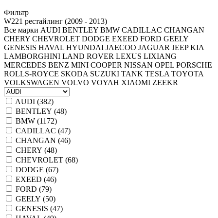
Фильтр
W221 рестайлинг (2009 - 2013)
Все марки
AUDI
BENTLEY
BMW
CADILLAC
CHANGAN
CHERY
CHEVROLET
DODGE
EXEED
FORD
GEELY
GENESIS
HAVAL
HYUNDAI
JAECOO
JAGUAR
JEEP
KIA
LAMBORGHINI
LAND ROVER
LEXUS
LIXIANG
MERCEDES BENZ
MINI COOPER
NISSAN
OPEL
PORSCHE
ROLLS-ROYCE
SKODA
SUZUKI
TANK
TESLA
TOYOTA
VOLKSWAGEN
VOLVO
VOYAH
XIAOMI
ZEEKR
AUDI (
382
)
BENTLEY (
48
)
BMW (
1172
)
CADILLAC (
47
)
CHANGAN (
46
)
CHERY (
48
)
CHEVROLET (
68
)
DODGE (
67
)
EXEED (
46
)
FORD (
79
)
GEELY (
50
)
GENESIS (
47
)