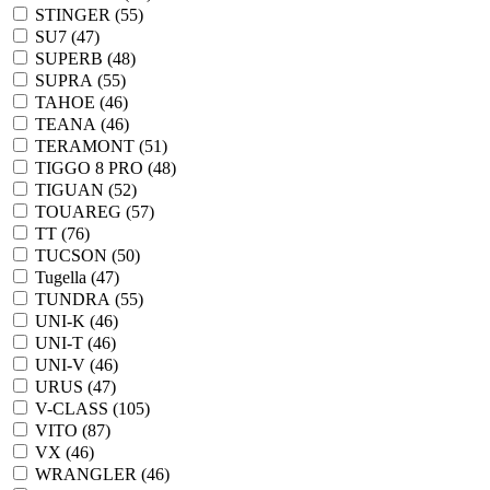
STINGER (
55
)
SU7 (
47
)
SUPERB (
48
)
SUPRA (
55
)
TAHOE (
46
)
TEANA (
46
)
TERAMONT (
51
)
TIGGO 8 PRO (
48
)
TIGUAN (
52
)
TOUAREG (
57
)
TT (
76
)
TUCSON (
50
)
Tugella (
47
)
TUNDRA (
55
)
UNI-K (
46
)
UNI-T (
46
)
UNI-V (
46
)
URUS (
47
)
V-CLASS (
105
)
VITO (
87
)
VX (
46
)
WRANGLER (
46
)