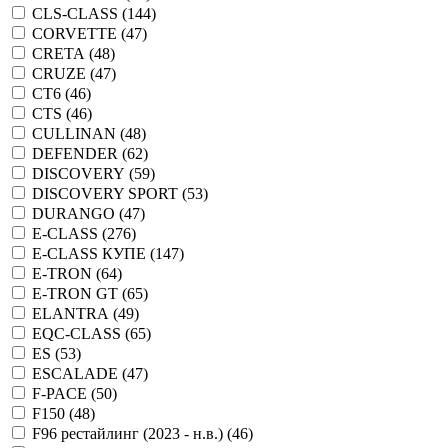
CLS-CLASS (
144
)
CORVETTE (
47
)
CRETA (
48
)
CRUZE (
47
)
CT6 (
46
)
CTS (
46
)
CULLINAN (
48
)
DEFENDER (
62
)
DISCOVERY (
59
)
DISCOVERY SPORT (
53
)
DURANGO (
47
)
E-CLASS (
276
)
E-CLASS КУПЕ (
147
)
E-TRON (
64
)
E-TRON GT (
65
)
ELANTRA (
49
)
EQC-CLASS (
65
)
ES (
53
)
ESCALADE (
47
)
F-PACE (
50
)
F150 (
48
)
F96 рестайлинг (2023 - н.в.) (
46
)