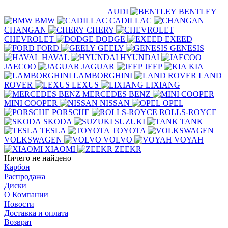
AUDI
BENTLEY
BMW
CADILLAC
CHANGAN
CHERY
CHEVROLET
DODGE
EXEED
FORD
GEELY
GENESIS
HAVAL
HYUNDAI
JAECOO
JAGUAR
JEEP
KIA
LAMBORGHINI
LAND
ROVER
LEXUS
LIXIANG
MERCEDES BENZ
MINI COOPER
NISSAN
OPEL
PORSCHE
ROLLS-ROYCE
SKODA
SUZUKI
TANK
TESLA
TOYOTA
VOLKSWAGEN
VOLVO
VOYAH
XIAOMI
ZEEKR
Ничего не найдено
Карбон
Распродажа
Диски
О Компании
Новости
Доставка и оплата
Возврат