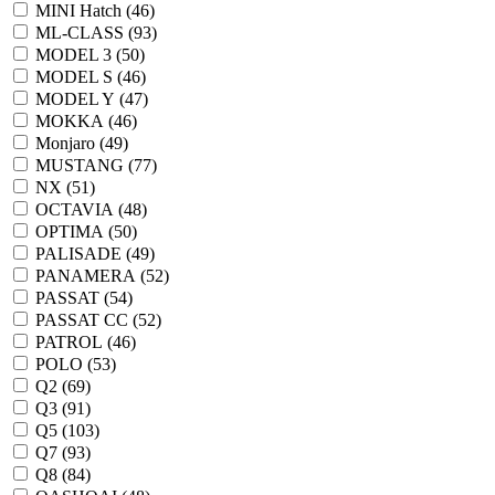
MINI Hatch (
46
)
ML-CLASS (
93
)
MODEL 3 (
50
)
MODEL S (
46
)
MODEL Y (
47
)
MOKKA (
46
)
Monjaro (
49
)
MUSTANG (
77
)
NX (
51
)
OCTAVIA (
48
)
OPTIMA (
50
)
PALISADE (
49
)
PANAMERA (
52
)
PASSAT (
54
)
PASSAT CC (
52
)
PATROL (
46
)
POLO (
53
)
Q2 (
69
)
Q3 (
91
)
Q5 (
103
)
Q7 (
93
)
Q8 (
84
)