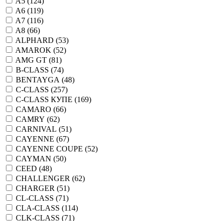
A5 (
124
)
A6 (
119
)
A7 (
116
)
A8 (
66
)
ALPHARD (
53
)
AMAROK (
52
)
AMG GT (
81
)
B-CLASS (
74
)
BENTAYGA (
48
)
C-CLASS (
257
)
C-CLASS КУПЕ (
169
)
CAMARO (
66
)
CAMRY (
62
)
CARNIVAL (
51
)
CAYENNE (
67
)
CAYENNE COUPE (
52
)
CAYMAN (
50
)
CEED (
48
)
CHALLENGER (
62
)
CHARGER (
51
)
CL-CLASS (
71
)
CLA-CLASS (
114
)
CLK-CLASS (
71
)