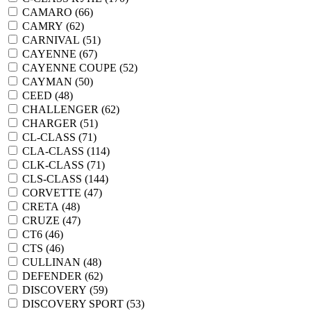
CAMARO (
66
)
CAMRY (
62
)
CARNIVAL (
51
)
CAYENNE (
67
)
CAYENNE COUPE (
52
)
CAYMAN (
50
)
CEED (
48
)
CHALLENGER (
62
)
CHARGER (
51
)
CL-CLASS (
71
)
CLA-CLASS (
114
)
CLK-CLASS (
71
)
CLS-CLASS (
144
)
CORVETTE (
47
)
CRETA (
48
)
CRUZE (
47
)
CT6 (
46
)
CTS (
46
)
CULLINAN (
48
)
DEFENDER (
62
)
DISCOVERY (
59
)
DISCOVERY SPORT (
53
)