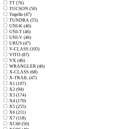
TT (
76
)
TUCSON (
50
)
Tugella (
47
)
TUNDRA (
55
)
UNI-K (
46
)
UNI-T (
46
)
UNI-V (
46
)
URUS (
47
)
V-CLASS (
105
)
VITO (
87
)
VX (
46
)
WRANGLER (
46
)
X-CLASS (
68
)
X-TRAIL (
47
)
X1 (
107
)
X2 (
94
)
X3 (
174
)
X4 (
170
)
X5 (
255
)
X6 (
211
)
X7 (
118
)
XC60 (
50
)