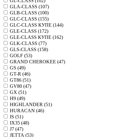
GL-CLASS (
102
)
GLA-CLASS (
107
)
GLB-CLASS (
100
)
GLC-CLASS (
155
)
GLC-CLASS КУПЕ (
144
)
GLE-CLASS (
172
)
GLE-CLASS КУПЕ (
162
)
GLK-CLASS (
77
)
GLS-CLASS (
158
)
GOLF (
53
)
GRAND CHEROKEE (
47
)
GS (
49
)
GT-R (
46
)
GT86 (
51
)
GV80 (
47
)
GX (
51
)
H9 (
49
)
HIGHLANDER (
51
)
HURACAN (
46
)
IS (
51
)
IX35 (
48
)
J7 (
47
)
JETTA (
53
)