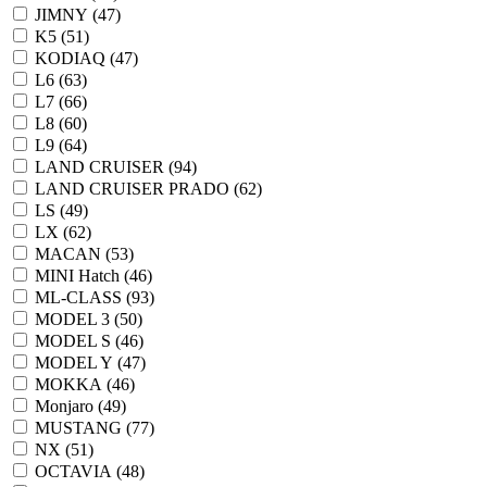
JIMNY (
47
)
K5 (
51
)
KODIAQ (
47
)
L6 (
63
)
L7 (
66
)
L8 (
60
)
L9 (
64
)
LAND CRUISER (
94
)
LAND CRUISER PRADO (
62
)
LS (
49
)
LX (
62
)
MACAN (
53
)
MINI Hatch (
46
)
ML-CLASS (
93
)
MODEL 3 (
50
)
MODEL S (
46
)
MODEL Y (
47
)
MOKKA (
46
)
Monjaro (
49
)
MUSTANG (
77
)
NX (
51
)
OCTAVIA (
48
)