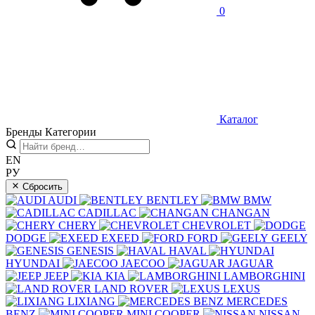
0
Каталог
Бренды
Категории
EN
РУ
Сбросить
AUDI
BENTLEY
BMW
CADILLAC
CHANGAN
CHERY
CHEVROLET
DODGE
EXEED
FORD
GEELY
GENESIS
HAVAL
HYUNDAI
JAECOO
JAGUAR
JEEP
KIA
LAMBORGHINI
LAND ROVER
LEXUS
LIXIANG
MERCEDES
BENZ
MINI COOPER
NISSAN