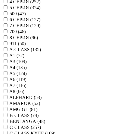
4 СЕРИЯ (
252
)
5 СЕРИЯ (
324
)
500 (
47
)
6 СЕРИЯ (
127
)
7 СЕРИЯ (
129
)
700 (
46
)
8 СЕРИЯ (
96
)
911 (
50
)
A-CLASS (
135
)
A1 (
72
)
A3 (
109
)
A4 (
135
)
A5 (
124
)
A6 (
119
)
A7 (
116
)
A8 (
66
)
ALPHARD (
53
)
AMAROK (
52
)
AMG GT (
81
)
B-CLASS (
74
)
BENTAYGA (
48
)
C-CLASS (
257
)
C-CLASS КУПЕ (
169
)