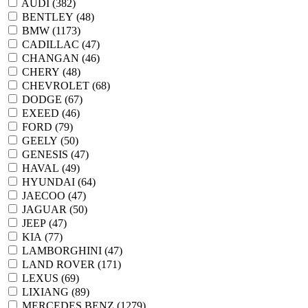
AUDI (
382
)
BENTLEY (
48
)
BMW (
1173
)
CADILLAC (
47
)
CHANGAN (
46
)
CHERY (
48
)
CHEVROLET (
68
)
DODGE (
67
)
EXEED (
46
)
FORD (
79
)
GEELY (
50
)
GENESIS (
47
)
HAVAL (
49
)
HYUNDAI (
64
)
JAECOO (
47
)
JAGUAR (
50
)
JEEP (
47
)
KIA (
77
)
LAMBORGHINI (
47
)
LAND ROVER (
171
)
LEXUS (
69
)
LIXIANG (
89
)
MERCEDES BENZ (
1279
)