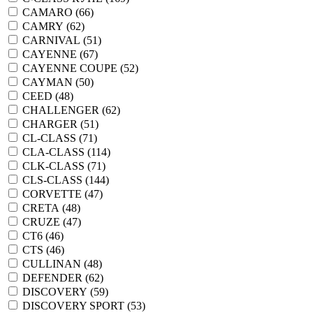
CAMARO (
66
)
CAMRY (
62
)
CARNIVAL (
51
)
CAYENNE (
67
)
CAYENNE COUPE (
52
)
CAYMAN (
50
)
CEED (
48
)
CHALLENGER (
62
)
CHARGER (
51
)
CL-CLASS (
71
)
CLA-CLASS (
114
)
CLK-CLASS (
71
)
CLS-CLASS (
144
)
CORVETTE (
47
)
CRETA (
48
)
CRUZE (
47
)
CT6 (
46
)
CTS (
46
)
CULLINAN (
48
)
DEFENDER (
62
)
DISCOVERY (
59
)
DISCOVERY SPORT (
53
)