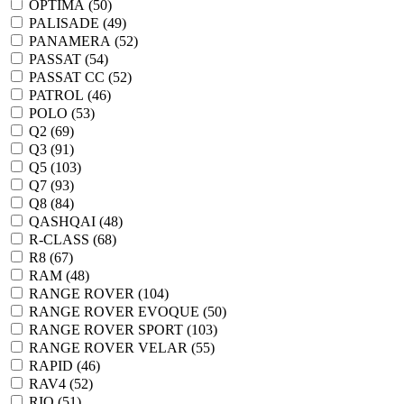
OPTIMA (
50
)
PALISADE (
49
)
PANAMERA (
52
)
PASSAT (
54
)
PASSAT CC (
52
)
PATROL (
46
)
POLO (
53
)
Q2 (
69
)
Q3 (
91
)
Q5 (
103
)
Q7 (
93
)
Q8 (
84
)
QASHQAI (
48
)
R-CLASS (
68
)
R8 (
67
)
RAM (
48
)
RANGE ROVER (
104
)
RANGE ROVER EVOQUE (
50
)
RANGE ROVER SPORT (
103
)
RANGE ROVER VELAR (
55
)
RAPID (
46
)
RAV4 (
52
)
RIO (
51
)