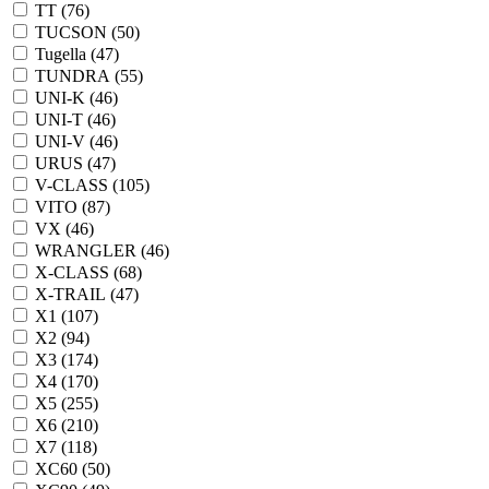
TT (
76
)
TUCSON (
50
)
Tugella (
47
)
TUNDRA (
55
)
UNI-K (
46
)
UNI-T (
46
)
UNI-V (
46
)
URUS (
47
)
V-CLASS (
105
)
VITO (
87
)
VX (
46
)
WRANGLER (
46
)
X-CLASS (
68
)
X-TRAIL (
47
)
X1 (
107
)
X2 (
94
)
X3 (
174
)
X4 (
170
)
X5 (
255
)
X6 (
210
)
X7 (
118
)
XC60 (
50
)