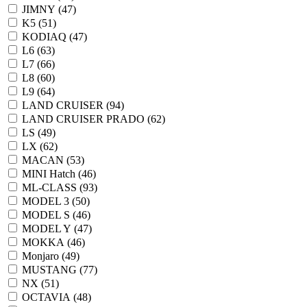
JIMNY (
47
)
K5 (
51
)
KODIAQ (
47
)
L6 (
63
)
L7 (
66
)
L8 (
60
)
L9 (
64
)
LAND CRUISER (
94
)
LAND CRUISER PRADO (
62
)
LS (
49
)
LX (
62
)
MACAN (
53
)
MINI Hatch (
46
)
ML-CLASS (
93
)
MODEL 3 (
50
)
MODEL S (
46
)
MODEL Y (
47
)
MOKKA (
46
)
Monjaro (
49
)
MUSTANG (
77
)
NX (
51
)
OCTAVIA (
48
)