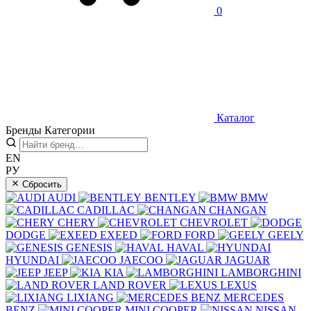
0
Каталог
Бренды
Категории
EN
РУ
Сбросить
AUDI
BENTLEY
BMW
CADILLAC
CHANGAN
CHERY
CHEVROLET
DODGE
EXEED
FORD
GEELY
GENESIS
HAVAL
HYUNDAI
JAECOO
JAGUAR
JEEP
KIA
LAMBORGHINI
LAND ROVER
LEXUS
LIXIANG
MERCEDES
BENZ
MINI COOPER
NISSAN