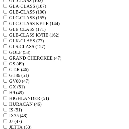
GL-CLASS (
102
)
GLA-CLASS (
107
)
GLB-CLASS (
100
)
GLC-CLASS (
155
)
GLC-CLASS КУПЕ (
144
)
GLE-CLASS (
171
)
GLE-CLASS КУПЕ (
162
)
GLK-CLASS (
77
)
GLS-CLASS (
157
)
GOLF (
53
)
GRAND CHEROKEE (
47
)
GS (
49
)
GT-R (
46
)
GT86 (
51
)
GV80 (
47
)
GX (
51
)
H9 (
49
)
HIGHLANDER (
51
)
HURACAN (
46
)
IS (
51
)
IX35 (
48
)
J7 (
47
)
JETTA (
53
)