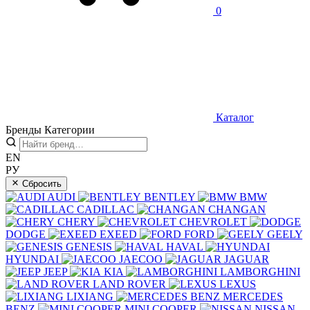
0
Каталог
Бренды
Категории
EN
РУ
Сбросить
AUDI
BENTLEY
BMW
CADILLAC
CHANGAN
CHERY
CHEVROLET
DODGE
EXEED
FORD
GEELY
GENESIS
HAVAL
HYUNDAI
JAECOO
JAGUAR
JEEP
KIA
LAMBORGHINI
LAND ROVER
LEXUS
LIXIANG
MERCEDES
BENZ
MINI COOPER
NISSAN