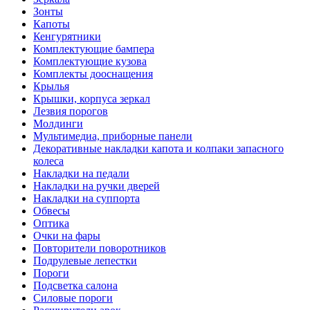
Зонты
Капоты
Кенгурятники
Комплектующие бампера
Комплектующие кузова
Комплекты дооснащения
Крылья
Крышки, корпуса зеркал
Лезвия порогов
Молдинги
Мультимедиа, приборные панели
Декоративные накладки капота и колпаки запасного
колеса
Накладки на педали
Накладки на ручки дверей
Накладки на суппорта
Обвесы
Оптика
Очки на фары
Повторители поворотников
Подрулевые лепестки
Пороги
Подсветка салона
Силовые пороги