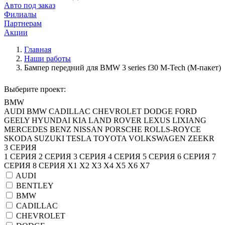
Авто под заказ
Филиалы
Партнерам
Акции
Главная
Наши работы
Бампер передний для BMW 3 series f30 М-Tech (М-пакет)
Выберите проект:
BMW
AUDI
BMW
CADILLAC
CHEVROLET
DODGE
FORD
GEELY
HYUNDAI
KIA
LAND ROVER
LEXUS
LIXIANG
MERCEDES BENZ
NISSAN
PORSCHE
ROLLS-ROYCE
SKODA
SUZUKI
TESLA
TOYOTA
VOLKSWAGEN
ZEEKR
3 СЕРИЯ
1 СЕРИЯ
2 СЕРИЯ
3 СЕРИЯ
4 СЕРИЯ
5 СЕРИЯ
6 СЕРИЯ
7
СЕРИЯ
8 СЕРИЯ
X1
X2
X3
X4
X5
X6
X7
AUDI
BENTLEY
BMW
CADILLAC
CHEVROLET