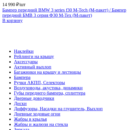
14 990 ₽/шт
Бампер передний BMW 3 series f30 М-Tech (М-пакет) / Бампер
передний БМВ 3 серия Ф30 М-Тех (М-пакет)
В корзину
Наклейки
Рейлинги на крышу
Аксессуары
Активный выхлоп
Багажники на крышу и лестницы
Бампера
Ручки АКПП, Селекторы
Воздуховоды, акустика, динамики
Губы переднего бампера, сплиттера
Дверные доводчики
Диски
Диффузоры, Насадки на глушитель, Выхлоп
Дневные ходовые огни
Жабры в крылья
Жабры и жалюзи на стекла
Зеркала