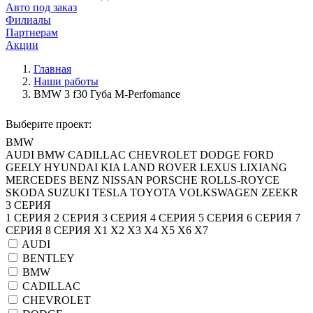
Авто под заказ
Филиалы
Партнерам
Акции
Главная
Наши работы
BMW 3 f30 Губа M-Perfomance
Выберите проект:
BMW
AUDI
BMW
CADILLAC
CHEVROLET
DODGE
FORD
GEELY
HYUNDAI
KIA
LAND ROVER
LEXUS
LIXIANG
MERCEDES BENZ
NISSAN
PORSCHE
ROLLS-ROYCE
SKODA
SUZUKI
TESLA
TOYOTA
VOLKSWAGEN
ZEEKR
3 СЕРИЯ
1 СЕРИЯ
2 СЕРИЯ
3 СЕРИЯ
4 СЕРИЯ
5 СЕРИЯ
6 СЕРИЯ
7
СЕРИЯ
8 СЕРИЯ
X1
X2
X3
X4
X5
X6
X7
AUDI
BENTLEY
BMW
CADILLAC
CHEVROLET