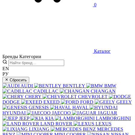
0
Каталог
Бренды
Категории
EN
РУ
Сбросить
AUDI
BENTLEY
BMW
CADILLAC
CHANGAN
CHERY
CHEVROLET
DODGE
EXEED
FORD
GEELY
GENESIS
HAVAL
HYUNDAI
JAECOO
JAGUAR
JEEP
KIA
LAMBORGHINI
LAND ROVER
LEXUS
LIXIANG
MERCEDES
BENZ
MINI COOPER
NISSAN