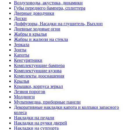
Воздуховоды, акустика, динамики
Губы переднего бампера, сплиттера
Дверные доводчики
Диски
Диффузоры, Насадки на глушитель, Выхлоп
Дневные ходовые огни
Жабры в крылья
Жабры и жалюзи на стекла
Зеркала
Зонты
Капоты
Кенгурятники
Комплектующие бампера
Комплектующие кузова
Комплекты дооснащения
Крылья
Крышки, корпуса зеркал
Лезвия порогов
Молдинги
Мультимедиа, приборные панели
Декоративные накладки капота и колпаки запасного
колеса
Накладки на педали
Накладки на ручки дверей
Накладки на суппорта