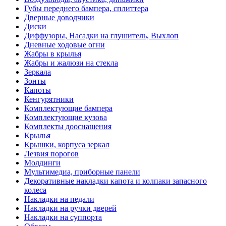
Губы переднего бампера, сплиттера
Дверные доводчики
Диски
Диффузоры, Насадки на глушитель, Выхлоп
Дневные ходовые огни
Жабры в крылья
Жабры и жалюзи на стекла
Зеркала
Зонты
Капоты
Кенгурятники
Комплектующие бампера
Комплектующие кузова
Комплекты дооснащения
Крылья
Крышки, корпуса зеркал
Лезвия порогов
Молдинги
Мультимедиа, приборные панели
Декоративные накладки капота и колпаки запасного
колеса
Накладки на педали
Накладки на ручки дверей
Накладки на суппорта