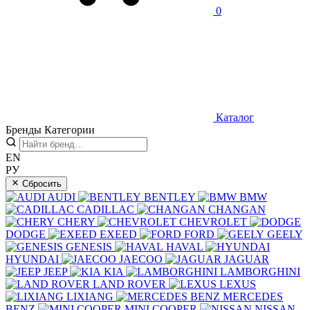
0
Каталог
Бренды
Категории
EN
РУ
Сбросить
AUDI
BENTLEY
BMW
CADILLAC
CHANGAN
CHERY
CHEVROLET
DODGE
EXEED
FORD
GEELY
GENESIS
HAVAL
HYUNDAI
JAECOO
JAGUAR
JEEP
KIA
LAMBORGHINI
LAND ROVER
LEXUS
LIXIANG
MERCEDES
BENZ
MINI COOPER
NISSAN