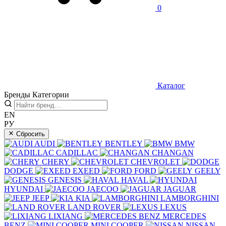
0
Каталог
Бренды
Категории
EN
РУ
Сбросить
AUDI
BENTLEY
BMW
CADILLAC
CHANGAN
CHERY
CHEVROLET
DODGE
EXEED
FORD
GEELY
GENESIS
HAVAL
HYUNDAI
JAECOO
JAGUAR
JEEP
KIA
LAMBORGHINI
LAND ROVER
LEXUS
LIXIANG
MERCEDES
BENZ
MINI COOPER
NISSAN