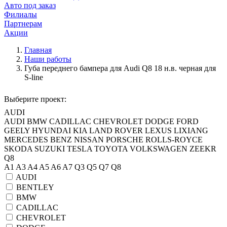
Авто под заказ
Филиалы
Партнерам
Акции
Главная
Наши работы
Губа переднего бампера для Audi Q8 18 н.в. черная для
S-line
Выберите проект:
AUDI
AUDI
BMW
CADILLAC
CHEVROLET
DODGE
FORD
GEELY
HYUNDAI
KIA
LAND ROVER
LEXUS
LIXIANG
MERCEDES BENZ
NISSAN
PORSCHE
ROLLS-ROYCE
SKODA
SUZUKI
TESLA
TOYOTA
VOLKSWAGEN
ZEEKR
Q8
A1
A3
A4
A5
A6
A7
Q3
Q5
Q7
Q8
AUDI
BENTLEY
BMW
CADILLAC
CHEVROLET