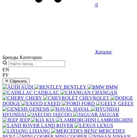
0
Каталог
Бренды
Категории
EN
РУ
Сбросить
AUDI
BENTLEY
BMW
CADILLAC
CHANGAN
CHERY
CHEVROLET
DODGE
EXEED
FORD
GEELY
GENESIS
HAVAL
HYUNDAI
JAECOO
JAGUAR
JEEP
KIA
LAMBORGHINI
LAND ROVER
LEXUS
LIXIANG
MERCEDES
BENZ
MINI COOPER
NISSAN