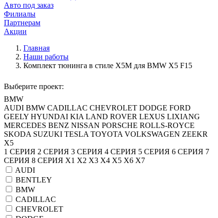
Авто под заказ
Филиалы
Партнерам
Акции
Главная
Наши работы
Комплект тюнинга в стиле X5M для BMW X5 F15
Выберите проект:
BMW
AUDI
BMW
CADILLAC
CHEVROLET
DODGE
FORD
GEELY
HYUNDAI
KIA
LAND ROVER
LEXUS
LIXIANG
MERCEDES BENZ
NISSAN
PORSCHE
ROLLS-ROYCE
SKODA
SUZUKI
TESLA
TOYOTA
VOLKSWAGEN
ZEEKR
X5
1 СЕРИЯ
2 СЕРИЯ
3 СЕРИЯ
4 СЕРИЯ
5 СЕРИЯ
6 СЕРИЯ
7
СЕРИЯ
8 СЕРИЯ
X1
X2
X3
X4
X5
X6
X7
AUDI
BENTLEY
BMW
CADILLAC
CHEVROLET