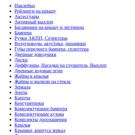
Наклейки
Рейлинги на крышу
Аксессуары
Активный выхлоп
Багажники на крышу и лестницы
Бампера
Ручки АКПП, Селекторы
Воздуховоды, акустика, динамики
Губы переднего бампера, сплиттера
Дверные доводчики
Диски
Диффузоры, Насадки на глушитель, Выхлоп
Дневные ходовые огни
Жабры в крылья
Жабры и жалюзи на стекла
Зеркала
Зонты
Капоты
Кенгурятники
Комплектующие бампера
Комплектующие кузова
Комплекты дооснащения
Крылья
Крышки, корпуса зеркал