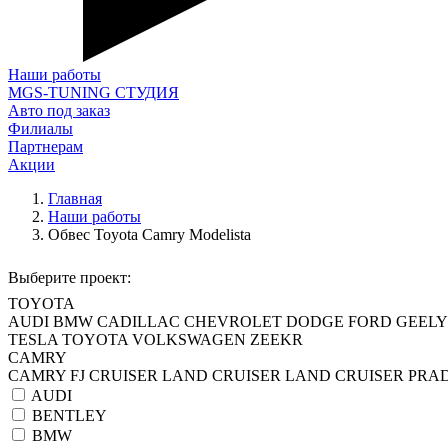
Наши работы
MGS-TUNING СТУДИЯ
Авто под заказ
Филиалы
Партнерам
Акции
Главная
Наши работы
Обвес Toyota Camry Modelista
Выберите проект:
TOYOTA
AUDI
BMW
CADILLAC
CHEVROLET
DODGE
FORD
GEELY
TESLA
TOYOTA
VOLKSWAGEN
ZEEKR
CAMRY
CAMRY
FJ CRUISER
LAND CRUISER
LAND CRUISER PRA
AUDI
BENTLEY
BMW