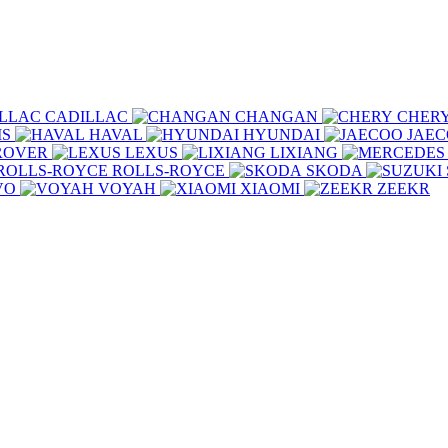
CADILLAC
CHANGAN
CHER
IS
HAVAL
HYUNDAI
JAE
ROVER
LEXUS
LIXIANG
ROLLS-ROYCE
SKODA
VO
VOYAH
XIAOMI
ZEEKR