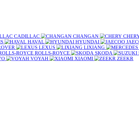
CADILLAC
CHANGAN
CHER
IS
HAVAL
HYUNDAI
JAE
ROVER
LEXUS
LIXIANG
ROLLS-ROYCE
SKODA
VO
VOYAH
XIAOMI
ZEEKR