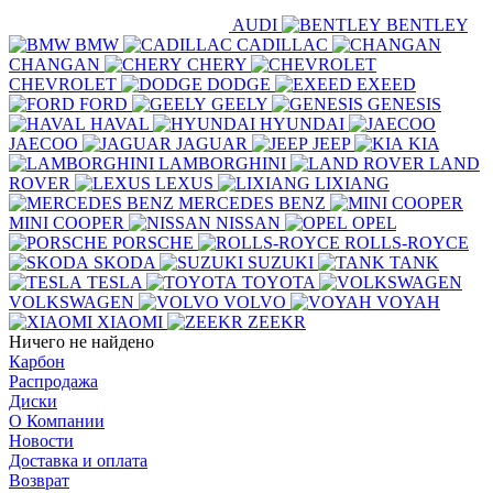
AUDI
BENTLEY
BMW
CADILLAC
CHANGAN
CHERY
CHEVROLET
DODGE
EXEED
FORD
GEELY
GENESIS
HAVAL
HYUNDAI
JAECOO
JAGUAR
JEEP
KIA
LAMBORGHINI
LAND
ROVER
LEXUS
LIXIANG
MERCEDES BENZ
MINI COOPER
NISSAN
OPEL
PORSCHE
ROLLS-ROYCE
SKODA
SUZUKI
TANK
TESLA
TOYOTA
VOLKSWAGEN
VOLVO
VOYAH
XIAOMI
ZEEKR
Ничего не найдено
Карбон
Распродажа
Диски
О Компании
Новости
Доставка и оплата
Возврат