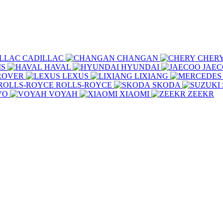
CADILLAC
CHANGAN
CHER
IS
HAVAL
HYUNDAI
JAE
ROVER
LEXUS
LIXIANG
ROLLS-ROYCE
SKODA
VO
VOYAH
XIAOMI
ZEEKR