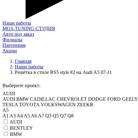
Наши работы
MGS-TUNING СТУДИЯ
Авто под заказ
Филиалы
Партнерам
Акции
Главная
Наши работы
Решётка в стиле RS5 style #2 на Audi A5 07-11
Выберите проект:
AUDI
AUDI
BMW
CADILLAC
CHEVROLET
DODGE
FORD
GEELY
TESLA
TOYOTA
VOLKSWAGEN
ZEEKR
A5
A1
A3
A4
A5
A6
A7
Q3
Q5
Q7
Q8
AUDI
BENTLEY
BMW