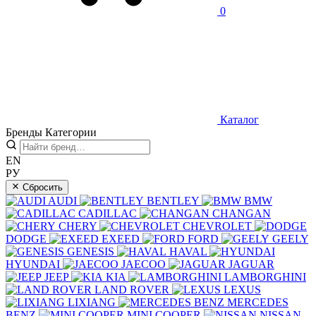
0
Каталог
Бренды
Категории
EN
РУ
Сбросить
AUDI
BENTLEY
BMW
CADILLAC
CHANGAN
CHERY
CHEVROLET
DODGE
EXEED
FORD
GEELY
GENESIS
HAVAL
HYUNDAI
JAECOO
JAGUAR
JEEP
KIA
LAMBORGHINI
LAND ROVER
LEXUS
LIXIANG
MERCEDES
BENZ
MINI COOPER
NISSAN