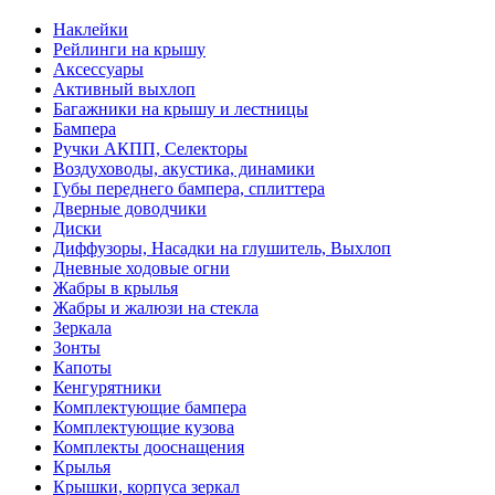
Наклейки
Рейлинги на крышу
Аксессуары
Активный выхлоп
Багажники на крышу и лестницы
Бампера
Ручки АКПП, Селекторы
Воздуховоды, акустика, динамики
Губы переднего бампера, сплиттера
Дверные доводчики
Диски
Диффузоры, Насадки на глушитель, Выхлоп
Дневные ходовые огни
Жабры в крылья
Жабры и жалюзи на стекла
Зеркала
Зонты
Капоты
Кенгурятники
Комплектующие бампера
Комплектующие кузова
Комплекты дооснащения
Крылья
Крышки, корпуса зеркал