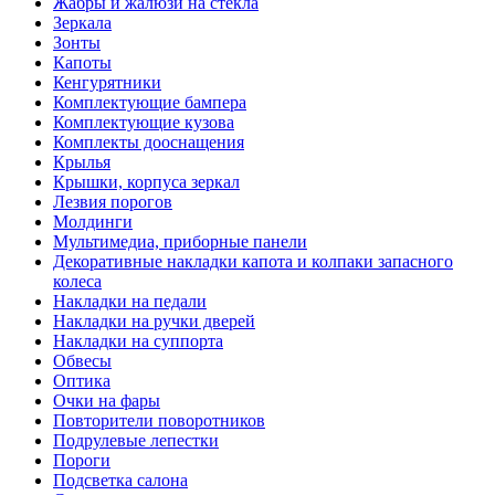
Жабры и жалюзи на стекла
Зеркала
Зонты
Капоты
Кенгурятники
Комплектующие бампера
Комплектующие кузова
Комплекты дооснащения
Крылья
Крышки, корпуса зеркал
Лезвия порогов
Молдинги
Мультимедиа, приборные панели
Декоративные накладки капота и колпаки запасного
колеса
Накладки на педали
Накладки на ручки дверей
Накладки на суппорта
Обвесы
Оптика
Очки на фары
Повторители поворотников
Подрулевые лепестки
Пороги
Подсветка салона