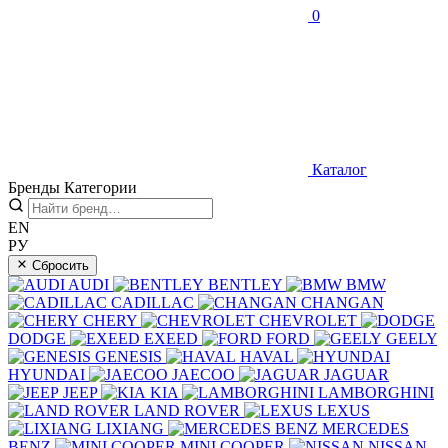
0
Каталог
Бренды
Категории
EN
РУ
Сбросить
AUDI
BENTLEY
BMW
CADILLAC
CHANGAN
CHERY
CHEVROLET
DODGE
EXEED
FORD
GEELY
GENESIS
HAVAL
HYUNDAI
JAECOO
JAGUAR
JEEP
KIA
LAMBORGHINI
LAND ROVER
LEXUS
LIXIANG
MERCEDES
BENZ
MINI COOPER
NISSAN