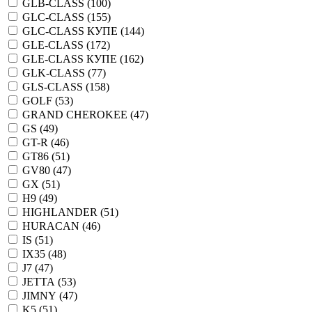
GLB-CLASS (
100
)
GLC-CLASS (
155
)
GLC-CLASS КУПЕ (
144
)
GLE-CLASS (
172
)
GLE-CLASS КУПЕ (
162
)
GLK-CLASS (
77
)
GLS-CLASS (
158
)
GOLF (
53
)
GRAND CHEROKEE (
47
)
GS (
49
)
GT-R (
46
)
GT86 (
51
)
GV80 (
47
)
GX (
51
)
H9 (
49
)
HIGHLANDER (
51
)
HURACAN (
46
)
IS (
51
)
IX35 (
48
)
J7 (
47
)
JETTA (
53
)
JIMNY (
47
)
K5 (
51
)