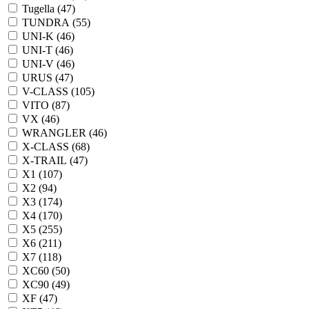
Tugella (
47
)
TUNDRA (
55
)
UNI-K (
46
)
UNI-T (
46
)
UNI-V (
46
)
URUS (
47
)
V-CLASS (
105
)
VITO (
87
)
VX (
46
)
WRANGLER (
46
)
X-CLASS (
68
)
X-TRAIL (
47
)
X1 (
107
)
X2 (
94
)
X3 (
174
)
X4 (
170
)
X5 (
255
)
X6 (
211
)
X7 (
118
)
XC60 (
50
)
XC90 (
49
)
XF (
47
)