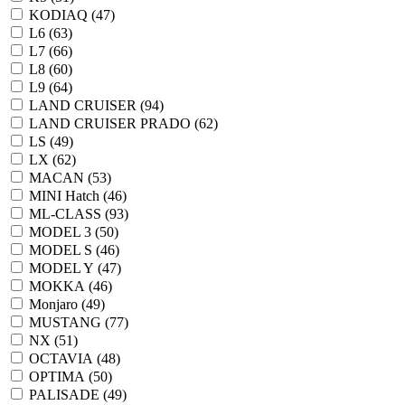
KODIAQ (
47
)
L6 (
63
)
L7 (
66
)
L8 (
60
)
L9 (
64
)
LAND CRUISER (
94
)
LAND CRUISER PRADO (
62
)
LS (
49
)
LX (
62
)
MACAN (
53
)
MINI Hatch (
46
)
ML-CLASS (
93
)
MODEL 3 (
50
)
MODEL S (
46
)
MODEL Y (
47
)
MOKKA (
46
)
Monjaro (
49
)
MUSTANG (
77
)
NX (
51
)
OCTAVIA (
48
)
OPTIMA (
50
)
PALISADE (
49
)