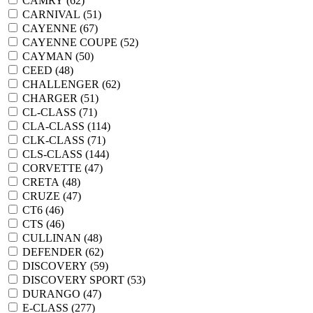
CAMRY (
62
)
CARNIVAL (
51
)
CAYENNE (
67
)
CAYENNE COUPE (
52
)
CAYMAN (
50
)
CEED (
48
)
CHALLENGER (
62
)
CHARGER (
51
)
CL-CLASS (
71
)
CLA-CLASS (
114
)
CLK-CLASS (
71
)
CLS-CLASS (
144
)
CORVETTE (
47
)
CRETA (
48
)
CRUZE (
47
)
CT6 (
46
)
CTS (
46
)
CULLINAN (
48
)
DEFENDER (
62
)
DISCOVERY (
59
)
DISCOVERY SPORT (
53
)
DURANGO (
47
)
E-CLASS (
277
)