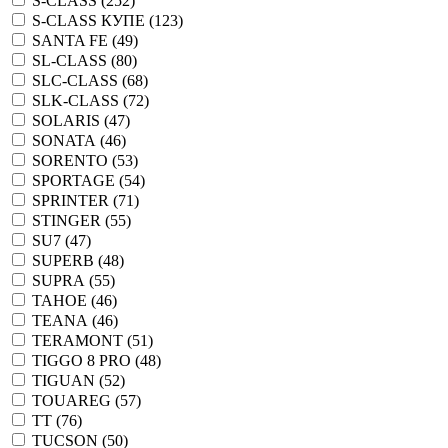
S-CLASS (
252
)
S-CLASS КУПЕ (
123
)
SANTA FE (
49
)
SL-CLASS (
80
)
SLC-CLASS (
68
)
SLK-CLASS (
72
)
SOLARIS (
47
)
SONATA (
46
)
SORENTO (
53
)
SPORTAGE (
54
)
SPRINTER (
71
)
STINGER (
55
)
SU7 (
47
)
SUPERB (
48
)
SUPRA (
55
)
TAHOE (
46
)
TEANA (
46
)
TERAMONT (
51
)
TIGGO 8 PRO (
48
)
TIGUAN (
52
)
TOUAREG (
57
)
TT (
76
)
TUCSON (
50
)