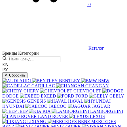
0
Каталог
Бренды
Категории
EN
РУ
Сбросить
AUDI
BENTLEY
BMW
CADILLAC
CHANGAN
CHERY
CHEVROLET
DODGE
EXEED
FORD
GEELY
GENESIS
HAVAL
HYUNDAI
JAECOO
JAGUAR
JEEP
KIA
LAMBORGHINI
LAND ROVER
LEXUS
LIXIANG
MERCEDES
BENZ
MINI COOPER
NISSAN