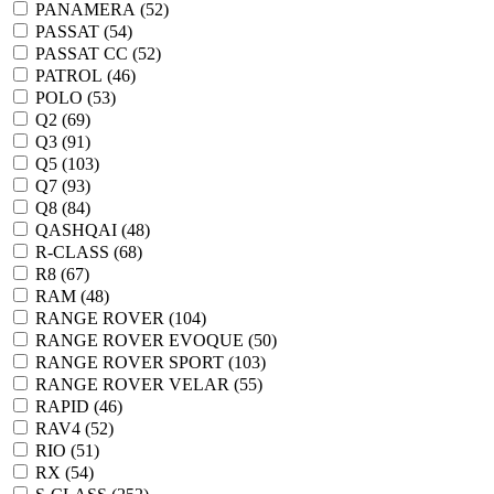
PANAMERA (
52
)
PASSAT (
54
)
PASSAT CC (
52
)
PATROL (
46
)
POLO (
53
)
Q2 (
69
)
Q3 (
91
)
Q5 (
103
)
Q7 (
93
)
Q8 (
84
)
QASHQAI (
48
)
R-CLASS (
68
)
R8 (
67
)
RAM (
48
)
RANGE ROVER (
104
)
RANGE ROVER EVOQUE (
50
)
RANGE ROVER SPORT (
103
)
RANGE ROVER VELAR (
55
)
RAPID (
46
)
RAV4 (
52
)
RIO (
51
)
RX (
54
)