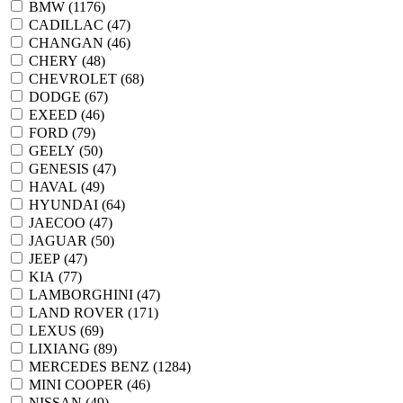
BMW (
1176
)
CADILLAC (
47
)
CHANGAN (
46
)
CHERY (
48
)
CHEVROLET (
68
)
DODGE (
67
)
EXEED (
46
)
FORD (
79
)
GEELY (
50
)
GENESIS (
47
)
HAVAL (
49
)
HYUNDAI (
64
)
JAECOO (
47
)
JAGUAR (
50
)
JEEP (
47
)
KIA (
77
)
LAMBORGHINI (
47
)
LAND ROVER (
171
)
LEXUS (
69
)
LIXIANG (
89
)
MERCEDES BENZ (
1284
)
MINI COOPER (
46
)
NISSAN (
49
)