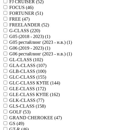
FJ CRUISER (
52
)
FOCUS (
46
)
FORTUNER (
51
)
FREE (
47
)
FREELANDER (
52
)
G-CLASS (
220
)
G05 (2018 - 2023) (
1
)
G05 рестайлинг (2023 - н.в.) (
1
)
G06 (2019 - 2023) (
1
)
G06 рестайлинг (2023 - н.в.) (
1
)
GL-CLASS (
102
)
GLA-CLASS (
107
)
GLB-CLASS (
100
)
GLC-CLASS (
155
)
GLC-CLASS КУПЕ (
144
)
GLE-CLASS (
172
)
GLE-CLASS КУПЕ (
162
)
GLK-CLASS (
77
)
GLS-CLASS (
158
)
GOLF (
53
)
GRAND CHEROKEE (
47
)
GS (
49
)
GT-R (
46
)