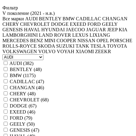
Фильтр
V поколение (2021 - н.в.)
Все марки
AUDI
BENTLEY
BMW
CADILLAC
CHANGAN
CHERY
CHEVROLET
DODGE
EXEED
FORD
GEELY
GENESIS
HAVAL
HYUNDAI
JAECOO
JAGUAR
JEEP
KIA
LAMBORGHINI
LAND ROVER
LEXUS
LIXIANG
MERCEDES BENZ
MINI COOPER
NISSAN
OPEL
PORSCHE
ROLLS-ROYCE
SKODA
SUZUKI
TANK
TESLA
TOYOTA
VOLKSWAGEN
VOLVO
VOYAH
XIAOMI
ZEEKR
AUDI (
382
)
BENTLEY (
48
)
BMW (
1175
)
CADILLAC (
47
)
CHANGAN (
46
)
CHERY (
48
)
CHEVROLET (
68
)
DODGE (
67
)
EXEED (
46
)
FORD (
79
)
GEELY (
50
)
GENESIS (
47
)