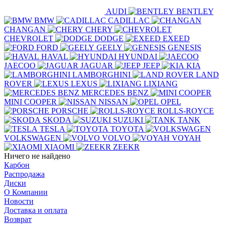
AUDI
BENTLEY
BMW
CADILLAC
CHANGAN
CHERY
CHEVROLET
DODGE
EXEED
FORD
GEELY
GENESIS
HAVAL
HYUNDAI
JAECOO
JAGUAR
JEEP
KIA
LAMBORGHINI
LAND
ROVER
LEXUS
LIXIANG
MERCEDES BENZ
MINI COOPER
NISSAN
OPEL
PORSCHE
ROLLS-ROYCE
SKODA
SUZUKI
TANK
TESLA
TOYOTA
VOLKSWAGEN
VOLVO
VOYAH
XIAOMI
ZEEKR
Ничего не найдено
Карбон
Распродажа
Диски
О Компании
Новости
Доставка и оплата
Возврат