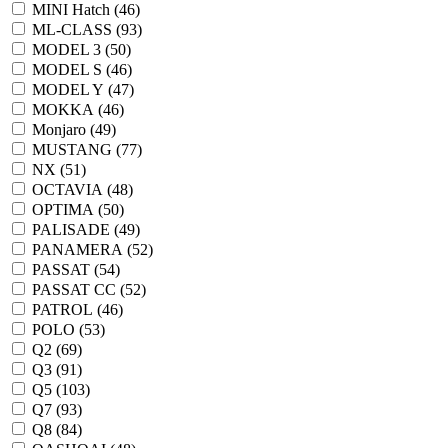
MINI Hatch (
46
)
ML-CLASS (
93
)
MODEL 3 (
50
)
MODEL S (
46
)
MODEL Y (
47
)
MOKKA (
46
)
Monjaro (
49
)
MUSTANG (
77
)
NX (
51
)
OCTAVIA (
48
)
OPTIMA (
50
)
PALISADE (
49
)
PANAMERA (
52
)
PASSAT (
54
)
PASSAT CC (
52
)
PATROL (
46
)
POLO (
53
)
Q2 (
69
)
Q3 (
91
)
Q5 (
103
)
Q7 (
93
)
Q8 (
84
)