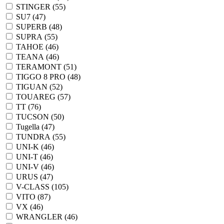
STINGER (
55
)
SU7 (
47
)
SUPERB (
48
)
SUPRA (
55
)
TAHOE (
46
)
TEANA (
46
)
TERAMONT (
51
)
TIGGO 8 PRO (
48
)
TIGUAN (
52
)
TOUAREG (
57
)
TT (
76
)
TUCSON (
50
)
Tugella (
47
)
TUNDRA (
55
)
UNI-K (
46
)
UNI-T (
46
)
UNI-V (
46
)
URUS (
47
)
V-CLASS (
105
)
VITO (
87
)
VX (
46
)
WRANGLER (
46
)