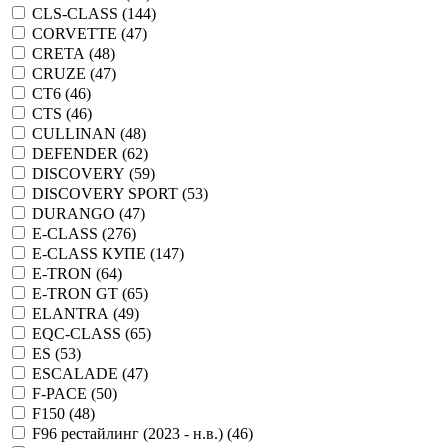
CLS-CLASS (
144
)
CORVETTE (
47
)
CRETA (
48
)
CRUZE (
47
)
CT6 (
46
)
CTS (
46
)
CULLINAN (
48
)
DEFENDER (
62
)
DISCOVERY (
59
)
DISCOVERY SPORT (
53
)
DURANGO (
47
)
E-CLASS (
276
)
E-CLASS КУПЕ (
147
)
E-TRON (
64
)
E-TRON GT (
65
)
ELANTRA (
49
)
EQC-CLASS (
65
)
ES (
53
)
ESCALADE (
47
)
F-PACE (
50
)
F150 (
48
)
F96 рестайлинг (2023 - н.в.) (
46
)