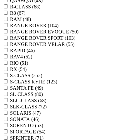
QASHQAI (
48
)
R-CLASS (
68
)
R8 (
67
)
RAM (
48
)
RANGE ROVER (
104
)
RANGE ROVER EVOQUE (
50
)
RANGE ROVER SPORT (
103
)
RANGE ROVER VELAR (
55
)
RAPID (
46
)
RAV4 (
52
)
RIO (
51
)
RX (
54
)
S-CLASS (
252
)
S-CLASS КУПЕ (
123
)
SANTA FE (
49
)
SL-CLASS (
80
)
SLC-CLASS (
68
)
SLK-CLASS (
72
)
SOLARIS (
47
)
SONATA (
46
)
SORENTO (
53
)
SPORTAGE (
54
)
SPRINTER (
71
)