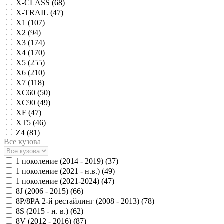
X-CLASS (
68
)
X-TRAIL (
47
)
X1 (
107
)
X2 (
94
)
X3 (
174
)
X4 (
170
)
X5 (
255
)
X6 (
210
)
X7 (
118
)
XC60 (
50
)
XC90 (
49
)
XF (
47
)
XT5 (
46
)
Z4 (
81
)
Все кузова
1 поколение (2014 - 2019) (
37
)
1 поколение (2021 - н.в.) (
49
)
1 поколение (2021-2024) (
47
)
8J (2006 - 2015) (
66
)
8P/8PA 2-й рестайлинг (2008 - 2013) (
78
)
8S (2015 - н. в.) (
62
)
8V (2012 - 2016) (
87
)