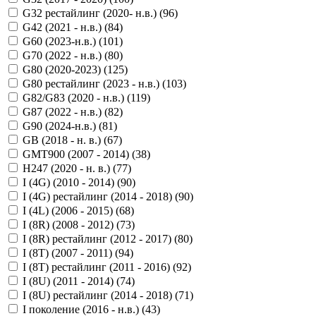
G32 рестайлинг (2020- н.в.) (
96
)
G42 (2021 - н.в.) (
84
)
G60 (2023-н.в.) (
101
)
G70 (2022 - н.в.) (
80
)
G80 (2020-2023) (
125
)
G80 рестайлинг (2023 - н.в.) (
103
)
G82/G83 (2020 - н.в.) (
119
)
G87 (2022 - н.в.) (
82
)
G90 (2024-н.в.) (
81
)
GB (2018 - н. в.) (
67
)
GMT900 (2007 - 2014) (
38
)
H247 (2020 - н. в.) (
77
)
I (4G) (2010 - 2014) (
90
)
I (4G) рестайлинг (2014 - 2018) (
90
)
I (4L) (2006 - 2015) (
68
)
I (8R) (2008 - 2012) (
73
)
I (8R) рестайлинг (2012 - 2017) (
80
)
I (8T) (2007 - 2011) (
94
)
I (8T) рестайлинг (2011 - 2016) (
92
)
I (8U) (2011 - 2014) (
74
)
I (8U) рестайлинг (2014 - 2018) (
71
)
I поколение (2016 - н.в.) (
43
)