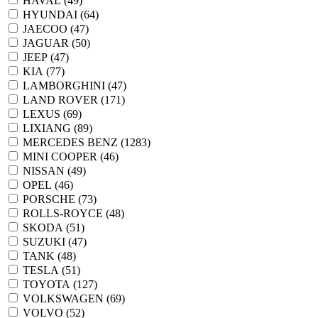
HAVAL (
49
)
HYUNDAI (
64
)
JAECOO (
47
)
JAGUAR (
50
)
JEEP (
47
)
KIA (
77
)
LAMBORGHINI (
47
)
LAND ROVER (
171
)
LEXUS (
69
)
LIXIANG (
89
)
MERCEDES BENZ (
1283
)
MINI COOPER (
46
)
NISSAN (
49
)
OPEL (
46
)
PORSCHE (
73
)
ROLLS-ROYCE (
48
)
SKODA (
51
)
SUZUKI (
47
)
TANK (
48
)
TESLA (
51
)
TOYOTA (
127
)
VOLKSWAGEN (
69
)
VOLVO (
52
)