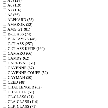
A5 (
124
)
A6 (
119
)
A7 (
116
)
A8 (
66
)
ALPHARD (
53
)
AMAROK (
52
)
AMG GT (
81
)
B-CLASS (
74
)
BENTAYGA (
48
)
C-CLASS (
257
)
C-CLASS КУПЕ (
169
)
CAMARO (
66
)
CAMRY (
62
)
CARNIVAL (
51
)
CAYENNE (
67
)
CAYENNE COUPE (
52
)
CAYMAN (
50
)
CEED (
48
)
CHALLENGER (
62
)
CHARGER (
51
)
CL-CLASS (
71
)
CLA-CLASS (
114
)
CLK-CLASS (
71
)