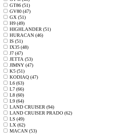
GT86 (
51
)
GV80 (
47
)
GX (
51
)
H9 (
49
)
HIGHLANDER (
51
)
HURACAN (
46
)
IS (
51
)
IX35 (
48
)
J7 (
47
)
JETTA (
53
)
JIMNY (
47
)
K5 (
51
)
KODIAQ (
47
)
L6 (
63
)
L7 (
66
)
L8 (
60
)
L9 (
64
)
LAND CRUISER (
94
)
LAND CRUISER PRADO (
62
)
LS (
49
)
LX (
62
)
MACAN (
53
)