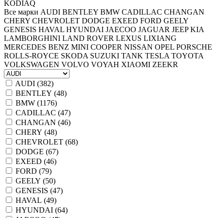
KODIAQ
Все марки
AUDI
BENTLEY
BMW
CADILLAC
CHANGAN
CHERY
CHEVROLET
DODGE
EXEED
FORD
GEELY
GENESIS
HAVAL
HYUNDAI
JAECOO
JAGUAR
JEEP
KIA
LAMBORGHINI
LAND ROVER
LEXUS
LIXIANG
MERCEDES BENZ
MINI COOPER
NISSAN
OPEL
PORSCHE
ROLLS-ROYCE
SKODA
SUZUKI
TANK
TESLA
TOYOTA
VOLKSWAGEN
VOLVO
VOYAH
XIAOMI
ZEEKR
AUDI (
382
)
BENTLEY (
48
)
BMW (
1176
)
CADILLAC (
47
)
CHANGAN (
46
)
CHERY (
48
)
CHEVROLET (
68
)
DODGE (
67
)
EXEED (
46
)
FORD (
79
)
GEELY (
50
)
GENESIS (
47
)
HAVAL (
49
)
HYUNDAI (
64
)