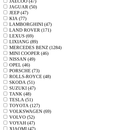
JAECOO (
47
)
JAGUAR (
50
)
JEEP (
47
)
KIA (
77
)
LAMBORGHINI (
47
)
LAND ROVER (
171
)
LEXUS (
69
)
LIXIANG (
89
)
MERCEDES BENZ (
1284
)
MINI COOPER (
46
)
NISSAN (
49
)
OPEL (
46
)
PORSCHE (
73
)
ROLLS-ROYCE (
48
)
SKODA (
51
)
SUZUKI (
47
)
TANK (
48
)
TESLA (
51
)
TOYOTA (
127
)
VOLKSWAGEN (
69
)
VOLVO (
52
)
VOYAH (
47
)
XIAOMI (
47
)