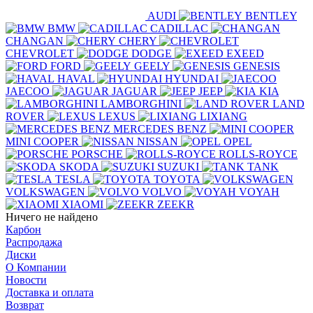
AUDI
BENTLEY
BMW
CADILLAC
CHANGAN
CHERY
CHEVROLET
DODGE
EXEED
FORD
GEELY
GENESIS
HAVAL
HYUNDAI
JAECOO
JAGUAR
JEEP
KIA
LAMBORGHINI
LAND
ROVER
LEXUS
LIXIANG
MERCEDES BENZ
MINI COOPER
NISSAN
OPEL
PORSCHE
ROLLS-ROYCE
SKODA
SUZUKI
TANK
TESLA
TOYOTA
VOLKSWAGEN
VOLVO
VOYAH
XIAOMI
ZEEKR
Ничего не найдено
Карбон
Распродажа
Диски
О Компании
Новости
Доставка и оплата
Возврат