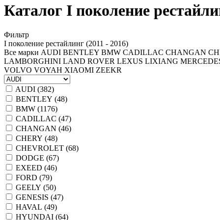
Каталог I поколение рестайлин
Фильтр
I поколение рестайлинг (2011 - 2016)
Все марки
AUDI
BENTLEY
BMW
CADILLAC
CHANGAN
CH
LAMBORGHINI
LAND ROVER
LEXUS
LIXIANG
MERCEDE
VOLVO
VOYAH
XIAOMI
ZEEKR
AUDI (
382
)
BENTLEY (
48
)
BMW (
1176
)
CADILLAC (
47
)
CHANGAN (
46
)
CHERY (
48
)
CHEVROLET (
68
)
DODGE (
67
)
EXEED (
46
)
FORD (
79
)
GEELY (
50
)
GENESIS (
47
)
HAVAL (
49
)
HYUNDAI (
64
)