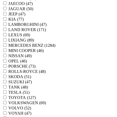
JAECOO (
47
)
JAGUAR (
50
)
JEEP (
47
)
KIA (
77
)
LAMBORGHINI (
47
)
LAND ROVER (
171
)
LEXUS (
69
)
LIXIANG (
89
)
MERCEDES BENZ (
1284
)
MINI COOPER (
46
)
NISSAN (
49
)
OPEL (
46
)
PORSCHE (
73
)
ROLLS-ROYCE (
48
)
SKODA (
51
)
SUZUKI (
47
)
TANK (
48
)
TESLA (
51
)
TOYOTA (
127
)
VOLKSWAGEN (
69
)
VOLVO (
52
)
VOYAH (
47
)