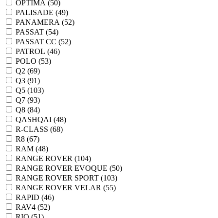
OPTIMA (
50
)
PALISADE (
49
)
PANAMERA (
52
)
PASSAT (
54
)
PASSAT CC (
52
)
PATROL (
46
)
POLO (
53
)
Q2 (
69
)
Q3 (
91
)
Q5 (
103
)
Q7 (
93
)
Q8 (
84
)
QASHQAI (
48
)
R-CLASS (
68
)
R8 (
67
)
RAM (
48
)
RANGE ROVER (
104
)
RANGE ROVER EVOQUE (
50
)
RANGE ROVER SPORT (
103
)
RANGE ROVER VELAR (
55
)
RAPID (
46
)
RAV4 (
52
)
RIO (
51
)