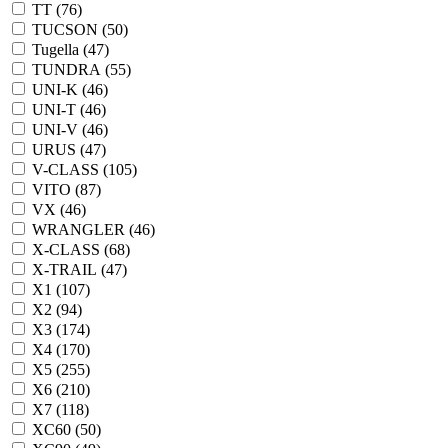
TT (
76
)
TUCSON (
50
)
Tugella (
47
)
TUNDRA (
55
)
UNI-K (
46
)
UNI-T (
46
)
UNI-V (
46
)
URUS (
47
)
V-CLASS (
105
)
VITO (
87
)
VX (
46
)
WRANGLER (
46
)
X-CLASS (
68
)
X-TRAIL (
47
)
X1 (
107
)
X2 (
94
)
X3 (
174
)
X4 (
170
)
X5 (
255
)
X6 (
210
)
X7 (
118
)
XC60 (
50
)