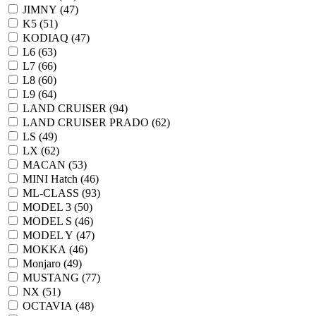
JIMNY (
47
)
K5 (
51
)
KODIAQ (
47
)
L6 (
63
)
L7 (
66
)
L8 (
60
)
L9 (
64
)
LAND CRUISER (
94
)
LAND CRUISER PRADO (
62
)
LS (
49
)
LX (
62
)
MACAN (
53
)
MINI Hatch (
46
)
ML-CLASS (
93
)
MODEL 3 (
50
)
MODEL S (
46
)
MODEL Y (
47
)
MOKKA (
46
)
Monjaro (
49
)
MUSTANG (
77
)
NX (
51
)
OCTAVIA (
48
)