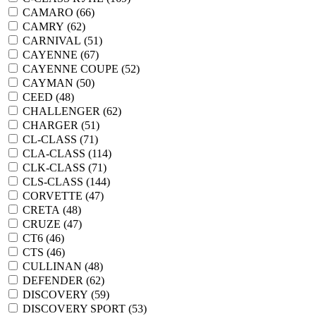
CAMARO (
66
)
CAMRY (
62
)
CARNIVAL (
51
)
CAYENNE (
67
)
CAYENNE COUPE (
52
)
CAYMAN (
50
)
CEED (
48
)
CHALLENGER (
62
)
CHARGER (
51
)
CL-CLASS (
71
)
CLA-CLASS (
114
)
CLK-CLASS (
71
)
CLS-CLASS (
144
)
CORVETTE (
47
)
CRETA (
48
)
CRUZE (
47
)
CT6 (
46
)
CTS (
46
)
CULLINAN (
48
)
DEFENDER (
62
)
DISCOVERY (
59
)
DISCOVERY SPORT (
53
)