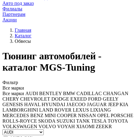
Авто под заказ
Филиалы
Партнерам
Акции
Главная
Каталог
Обвесы
Тюнинг автомобилей -
каталог MGS-Tuning
Фильтр
Все марки
Все марки
AUDI
BENTLEY
BMW
CADILLAC
CHANGAN
CHERY
CHEVROLET
DODGE
EXEED
FORD
GEELY
GENESIS
HAVAL
HYUNDAI
JAECOO
JAGUAR
JEEP
KIA
LAMBORGHINI
LAND ROVER
LEXUS
LIXIANG
MERCEDES BENZ
MINI COOPER
NISSAN
OPEL
PORSCHE
ROLLS-ROYCE
SKODA
SUZUKI
TANK
TESLA
TOYOTA
VOLKSWAGEN
VOLVO
VOYAH
XIAOMI
ZEEKR