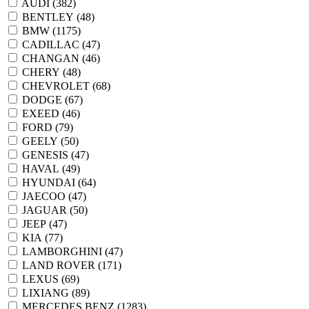
AUDI (
382
)
BENTLEY (
48
)
BMW (
1175
)
CADILLAC (
47
)
CHANGAN (
46
)
CHERY (
48
)
CHEVROLET (
68
)
DODGE (
67
)
EXEED (
46
)
FORD (
79
)
GEELY (
50
)
GENESIS (
47
)
HAVAL (
49
)
HYUNDAI (
64
)
JAECOO (
47
)
JAGUAR (
50
)
JEEP (
47
)
KIA (
77
)
LAMBORGHINI (
47
)
LAND ROVER (
171
)
LEXUS (
69
)
LIXIANG (
89
)
MERCEDES BENZ (
1283
)