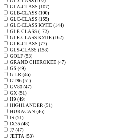
GL-CLASS (
102
)
GLA-CLASS (
107
)
GLB-CLASS (
100
)
GLC-CLASS (
155
)
GLC-CLASS КУПЕ (
144
)
GLE-CLASS (
172
)
GLE-CLASS КУПЕ (
162
)
GLK-CLASS (
77
)
GLS-CLASS (
158
)
GOLF (
53
)
GRAND CHEROKEE (
47
)
GS (
49
)
GT-R (
46
)
GT86 (
51
)
GV80 (
47
)
GX (
51
)
H9 (
49
)
HIGHLANDER (
51
)
HURACAN (
46
)
IS (
51
)
IX35 (
48
)
J7 (
47
)
JETTA (
53
)