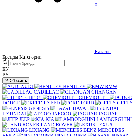
0
Каталог
Бренды
Категории
EN
РУ
Сбросить
AUDI
BENTLEY
BMW
CADILLAC
CHANGAN
CHERY
CHEVROLET
DODGE
EXEED
FORD
GEELY
GENESIS
HAVAL
HYUNDAI
JAECOO
JAGUAR
JEEP
KIA
LAMBORGHINI
LAND ROVER
LEXUS
LIXIANG
MERCEDES
BENZ
MINI COOPER
NISSAN